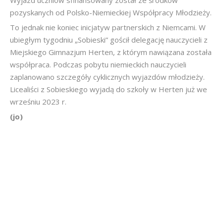
Wyjazd uczniów sfinansowany został ze środków
pozyskanych od Polsko-Niemieckiej Współpracy Młodzieży.
To jednak nie koniec inicjatyw partnerskich z Niemcami. W
ubiegłym tygodniu „Sobieski” gościł delegację nauczycieli z
Miejskiego Gimnazjum Herten, z którym nawiązana została
współpraca. Podczas pobytu niemieckich nauczycieli
zaplanowano szczegóły cyklicznych wyjazdów młodzieży.
Licealiści z Sobieskiego wyjadą do szkoły w Herten już we
wrześniu 2023 r.
(jo)