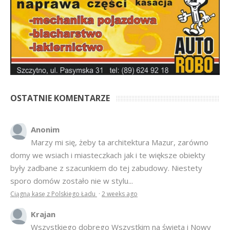
OSTATNIE KOMENTARZE
Anonim
Marzy mi się, żeby ta architektura Mazur, zarówno
domy we wsiach i miasteczkach jak i te większe obiekty
były zadbane z szacunkiem do tej zabudowy. Niestety
sporo domów zostało nie w stylu...
Ciągną kasę z Polskiego Ładu
·
2 weeks ago
Krajan
Wszystkiego dobrego Wszystkim na święta i Nowy