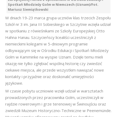
Spotkań Młodzieży Golm w Niemczech (Uznam)/Fot.
Mariusz Siemiątkowski
W dniach 19-23 marca grupa uczniów klas trzecich Zespołu
Szkół nr 3 im. Jana III Sobieskiego w Szczytnie wzięła udział
w spotkaniu z rówieśnikami ze Szkoły Europejskiej Otto
Hahna Hanau. Szczycieńscy licealiści uczestniczyli z
niemieckimi kolegami w 5-dniowym programie
odbywającym się w Ośrodku Edukacji i Spotkań Młodzieży
Golm w Kamminke na wyspie Uznam. Dzięki temu mieli
okazję nie tylko zgłębiać wspólną historię czy zwiedzić
ciekawe miejsca, ale przede wszystkim nawiązać nowe
kontakty i przyjaźnie oraz doskonalić umiejętności
językowe.
W czasie pobytu uczniowie wzięli udział w warsztatach
prowadzonych przez pracownika Golm, uczestniczyli w
rajdzie rowerowym i grze terenowej w Świnoujściu oraz
zwiedzili Muzeum Historyczno-Techniczne w Peenemünde.