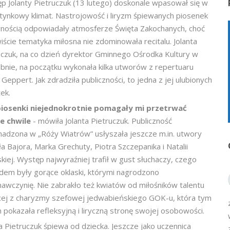
p Jolanty Pietruczuk (13 lutego) doskonale wpasował się w
tynkowy klimat. Nastrojowość i liryzm śpiewanych piosenek
nością odpowiadały atmosferze Święta Zakochanych, choć
iście tematyka miłosna nie zdominowała recitalu. Jolanta
uczuk, na co dzień dyrektor Gminnego Ośrodka Kultury w
bnie, na początku wykonała kilka utworów z repertuaru
Geppert. Jak zdradziła publiczności, to jedna z jej ulubionych
ek.
 piosenki niejednokrotnie pomagały mi przetrwać
ie chwile
- mówiła Jolanta Pietruczuk. Publiczność
adzona w „Róży Wiatrów” usłyszała jeszcze m.in. utwory
a Bajora, Marka Grechuty, Piotra Szczepanika i Natalii
skiej. Występ najwyraźniej trafił w gust słuchaczy, czego
em były gorące oklaski, którymi nagrodzono
awczynię. Nie zabrakło też kwiatów od miłośników talentu
cej z charyzmy szefowej jedwabieńskiego GOK-u, która tym
 pokazała refleksyjną i liryczną stronę swojej osobowości.
ta Pietruczuk śpiewa od dziecka. Jeszcze jako uczennica