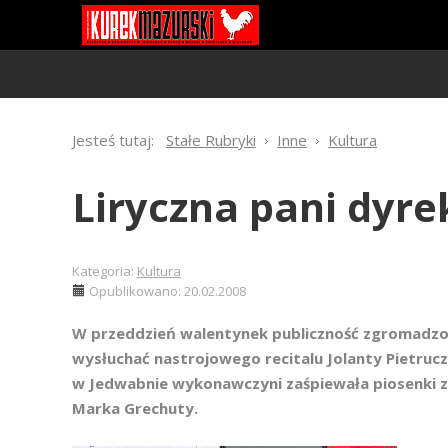
Jesteś tutaj:
Stałe Rubryki
Inne
Kultura
Liryczna pani dyre
Kategoria:
Kultura
Opublikowano: 20.02.2008
W przeddzień walentynek publiczność zgromadzon
wysłuchać nastrojowego recitalu Jolanty Pietruc
w Jedwabnie wykonawczyni zaśpiewała piosenki z 
Marka Grechuty.