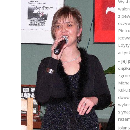
Wystę
walen
z pew
oczyw
Pietr
Jedwa
Edyty 
artyst
- Jej
ciężk
zgrom
Michał
Kukul
dowod
wykon
słyną
razem
Jolan