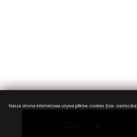
Nasza strona internetowa używa plików cookies (tzw. ciasteczka
© 2007–2018 Kurek Mazurski — archiwalne wydania lokalnej ga
Opieka techniczna:
Konekt Sp. z o.o.
- kasy fiskalne, termi