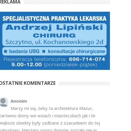
REKLAMA
OSTATNIE KOMENTARZE
Anonim
Marzy mi się, żeby ta architektura Mazur,
zarówno domy we wsiach i miasteczkach jak i te
większe obiekty były zadbane z szacunkiem do tej
zabudowy. Niestety sporo domów zostało nie w