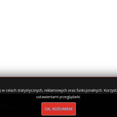
) w celach statystycznych, reklamowych oraz funkcjonalnych. Korzysta
ustawieniami przeglądarki.
zety.
nale płatnicze, usługi IT, wizytówki w lokalnych domenach
OK, ROZUMIEM