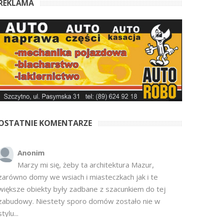
REKLAMA
OSTATNIE KOMENTARZE
Anonim
Marzy mi się, żeby ta architektura Mazur,
zarówno domy we wsiach i miasteczkach jak i te
większe obiekty były zadbane z szacunkiem do tej
zabudowy. Niestety sporo domów zostało nie w
stylu...