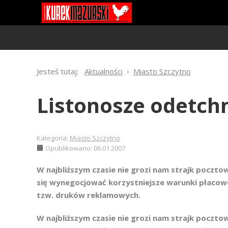
Jesteś tutaj:
Aktualności
Miasto Szczytno
Listonosze odetch
Kategoria:
Miasto Szczytno
Opublikowano: 06.01.2007
W najbliższym czasie nie grozi nam strajk pocz
się wynegocjować korzystniejsze warunki płacowe
tzw. druków reklamowych.
W najbliższym czasie nie grozi nam strajk pocz