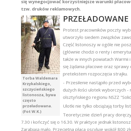
się wynegocjować korzystniejsze warunki płacowe
tzw. druków reklamowych.
PRZEŁADOWANE 
Protest pracowników poczty wybuc
utworzyło siedem związków zawod
Część listonoszy w ogóle nie posz
(głównie chodzi o renty i emeryt
także w innych powiatach Warmii 
się żądania płacowe oraz sprawy 
pretekstem rozpoczęcia strajku.
Torba Waldemara
- Przesilenie nastąpiło przed w
Krzykalskiego,
szczycieńskiego
dużych ilości ulotek wyborczych -
listonosza, bywa
olsztyńskiego regionu NSZZ "Sol
często
Ulotki nie tylko obciążają torby li
przeładowana.
(Fot W.K.)
Teoretycznie dzień pracy doręczyc
7.30 i kończyć się o 16.30. W praktyce jednak listono
Zarabiają mało. Przeciętna płaca oscyluje wokół 800 zł