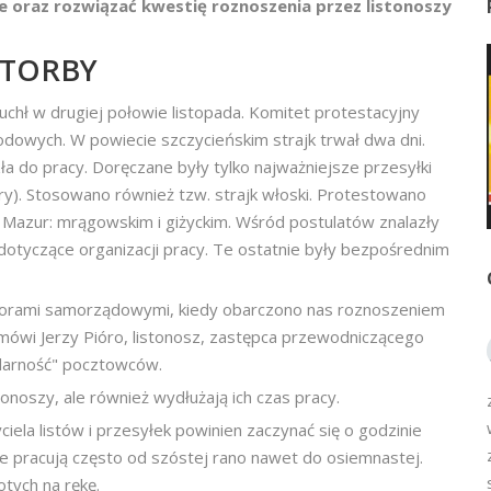
 oraz rozwiązać kwestię roznoszenia przez listonoszy
TORBY
hł w drugiej połowie listopada. Komitet protestacyjny
owych. W powiecie szczycieńskim strajk trwał dwa dni.
ła do pracy. Doręczane były tylko najważniejsze przesyłki
ury). Stosowano również tzw. strajk włoski. Protestowano
i Mazur: mrągowskim i giżyckim. Wśród postulatów znalazły
dotyczące organizacji pracy. Te ostatnie były bezpośrednim
yborami samorządowymi, kiedy obarczono nas roznoszeniem
 mówi Jerzy Pióro, listonosz, zastępca przewodniczącego
idarność" pocztowców.
stonoszy, ale również wydłużają ich czas pracy.
iela listów i przesyłek powinien zaczynać się o godzinie
sze pracują często od szóstej rano nawet do osiemnastej.
otych na rękę.