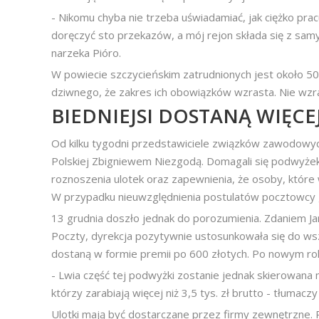
- Nikomu chyba nie trzeba uświadamiać, jak ciężko pr
doręczyć sto przekazów, a mój rejon składa się z samyc
narzeka Pióro.
W powiecie szczycieńskim zatrudnionych jest około 50 l
dziwnego, że zakres ich obowiązków wzrasta. Nie wzra
BIEDNIEJSI DOSTANĄ WIĘCE
Od kilku tygodni przedstawiciele związków zawodowyc
Polskiej Zbigniewem Niezgodą. Domagali się podwyżek 
roznoszenia ulotek oraz zapewnienia, że osoby, które 
W przypadku nieuwzględnienia postulatów pocztowcy gro
13 grudnia doszło jednak do porozumienia. Zdaniem 
Poczty, dyrekcja pozytywnie ustosunkowała się do ws
dostaną w formie premii po 600 złotych. Po nowym rok
- Lwia część tej podwyżki zostanie jednak skierowana 
którzy zarabiają więcej niż 3,5 tys. zł brutto - tłumaczy
Ulotki mają być dostarczane przez firmy zewnętrzne. R