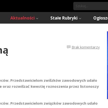
Aktualności
Stałe Rubryki
Ogłosz
ną
Brak komentarzy
towców. Przedstawicielom zwišzków zawodowych udało
 oraz rozwišzać kwestię roznoszenia przez listonoszy
towców. Przedstawicielom związków zawodowych udało