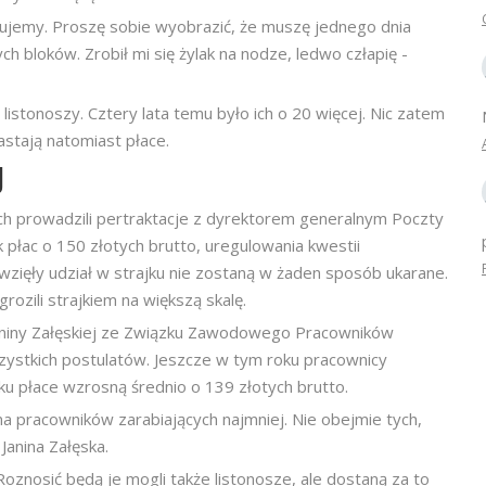
acujemy. Proszę sobie wyobrazić, że muszę jednego dnia
h bloków. Zrobił mi się żylak na nodze, ledwo człapię -
istonoszy. Cztery lata temu było ich o 20 więcej. Nic zatem
stają natomiast płace.
J
h prowadzili pertraktacje z dyrektorem generalnym Poczty
płac o 150 złotych brutto, uregulowania kwestii
wzięły udział w strajku nie zostaną w żaden sposób ukarane.
zili strajkiem na większą skalę.
Janiny Załęskiej ze Związku Zawodowego Pracowników
zystkich postulatów. Jeszcze w tym roku pracownicy
u płace wzrosną średnio o 139 złotych brutto.
na pracowników zarabiających najmniej. Nie obejmie tych,
 Janina Załęska.
oznosić będą je mogli także listonosze, ale dostaną za to