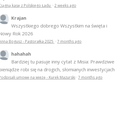
Ciągną kasę z Polskiego Ładu
·
2 weeks ago
Krajan
Wszystkiego dobrego Wszystkim na święta i
Nowy Rok 2026
Anna Bogusz - Pastorałka 2025
·
7 months ago
hahahah
Bardziej tu pasuje inny cytat z Misia: Prawdziwe
pieniądze robi się na drogich, słomianych inwestycjach
Podpisali umowę na wieżę - Kurek Mazurski
·
7 months ago