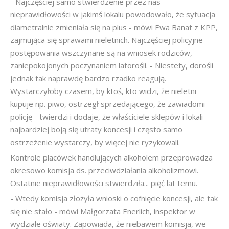
- Najczęściej samo stwierdzenie przez nas
nieprawidłowości w jakimś lokalu powodowało, że sytuacja
diametralnie zmieniała się na plus - mówi Ewa Banat z KPP,
zajmująca się sprawami nieletnich. Najczęściej policyjne
postępowania wszczynane są na wniosek rodziców,
zaniepokojonych poczynaniem latorośli. - Niestety, dorośli
jednak tak naprawdę bardzo rzadko reagują.
Wystarczyłoby czasem, by ktoś, kto widzi, że nieletni
kupuje np. piwo, ostrzegł sprzedającego, że zawiadomi
policję - twierdzi i dodaje, że właściciele sklepów i lokali
najbardziej boją się utraty koncesji i często samo
ostrzeżenie wystarczy, by więcej nie ryzykowali.
Kontrole placówek handlujących alkoholem przeprowadza
okresowo komisja ds. przeciwdziałania alkoholizmowi.
Ostatnie nieprawidłowości stwierdziła... pięć lat temu.
- Wtedy komisja złożyła wnioski o cofnięcie koncesji, ale tak
się nie stało - mówi Małgorzata Enerlich, inspektor w
wydziale oświaty. Zapowiada, że niebawem komisja, we