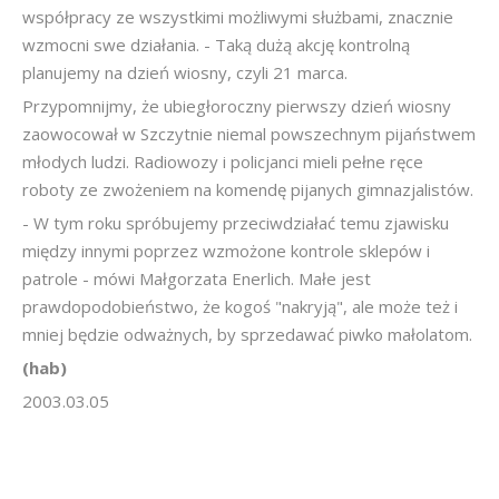
współpracy ze wszystkimi możliwymi służbami, znacznie
wzmocni swe działania. - Taką dużą akcję kontrolną
planujemy na dzień wiosny, czyli 21 marca.
Przypomnijmy, że ubiegłoroczny pierwszy dzień wiosny
zaowocował w Szczytnie niemal powszechnym pijaństwem
młodych ludzi. Radiowozy i policjanci mieli pełne ręce
roboty ze zwożeniem na komendę pijanych gimnazjalistów.
- W tym roku spróbujemy przeciwdziałać temu zjawisku
między innymi poprzez wzmożone kontrole sklepów i
patrole - mówi Małgorzata Enerlich. Małe jest
prawdopodobieństwo, że kogoś "nakryją", ale może też i
mniej będzie odważnych, by sprzedawać piwko małolatom.
(hab)
2003.03.05