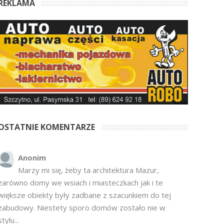
REKLAMA
OSTATNIE KOMENTARZE
Anonim
Marzy mi się, żeby ta architektura Mazur,
zarówno domy we wsiach i miasteczkach jak i te
większe obiekty były zadbane z szacunkiem do tej
zabudowy. Niestety sporo domów zostało nie w
stylu...