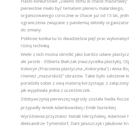
Hasło konkursowe „Dawno temu w chacie mazurskiej”
pierwotnie miało być tematem pleneru malarskiego,
organizowanego corocznie w Chacie już od 15 lat, jedn
ograniczenia związane z pandemią skłoniły organizato
do zmiany.
Pokłosie konkursu to dwadzieścia pięć prac wykonanyc
różną techniką.
Wiele z nich można określić jako bardzo udane plastycz
ale jurorki - Elżbieta Białczak (nauczycielka plastyki), Ol
Kokoryn (Pracownia plastyczna „Kokorynka”) i Anna Bo
również „mazurskość” obrazów. Takie było założenie k
poradziła sobie z ową materią korzystając z załączony
jak wyjaśniała jedna z uczestniczek.
Zdobywczynią pierwszej nagrody została Nadia Rocze
przypadły Amelii Adamkowskiej i Emilii Siurnickiej
Wyróżnienia przyznano: Natalii Iskrzyńskiej, Adamowi
Aleksandrze Tymendorf, Darii Januszczyk i Jakubowi K