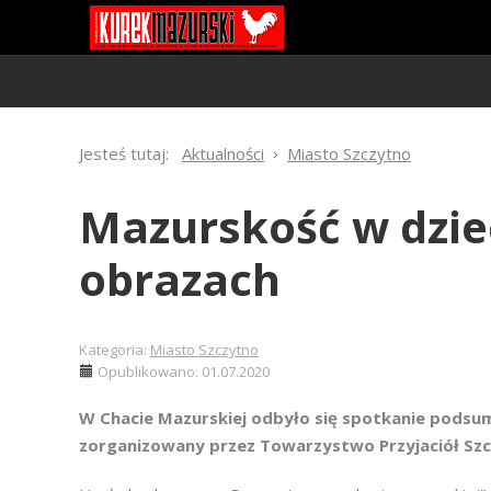
Jesteś tutaj:
Aktualności
Miasto Szczytno
Mazurskość w dzie
obrazach
Kategoria:
Miasto Szczytno
Opublikowano: 01.07.2020
W Chacie Mazurskiej odbyło się spotkanie podsum
zorganizowany przez Towarzystwo Przyjaciół Szc