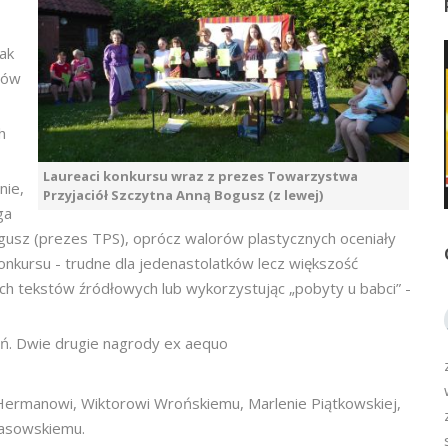
ak
rów
h
Laureaci konkursu wraz z prezes Towarzystwa
nie,
Przyjaciół Szczytna Anną Bogusz (z lewej)
ga
gusz (prezes TPS), oprócz walorów plastycznych oceniały
onkursu - trudne dla jedenastolatków lecz większość
ch tekstów źródłowych lub wykorzystując „pobyty u babci” -
ń. Dwie drugie nagrody ex aequo
 Hermanowi, Wiktorowi Wrońskiemu, Marlenie Piątkowskiej,
rasowskiemu.