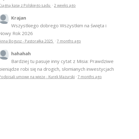
Ciągną kasę z Polskiego Ładu
·
2 weeks ago
Krajan
Wszystkiego dobrego Wszystkim na święta i
Nowy Rok 2026
Anna Bogusz - Pastorałka 2025
·
7 months ago
hahahah
Bardziej tu pasuje inny cytat z Misia: Prawdziwe
pieniądze robi się na drogich, słomianych inwestycjach
Podpisali umowę na wieżę - Kurek Mazurski
·
7 months ago