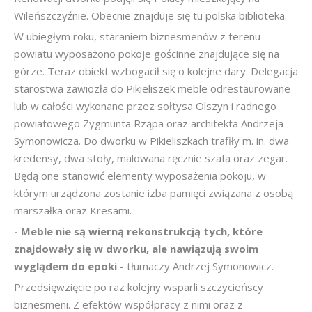
Wileńszczyźnie. Obecnie znajduje się tu polska biblioteka.
W ubiegłym roku, staraniem biznesmenów z terenu
powiatu wyposażono pokoje gościnne znajdujące się na
górze. Teraz obiekt wzbogacił się o kolejne dary. Delegacja
starostwa zawiozła do Pikieliszek meble odrestaurowane
lub w całości wykonane przez sołtysa Olszyn i radnego
powiatowego Zygmunta Rząpa oraz architekta Andrzeja
Symonowicza. Do dworku w Pikieliszkach trafiły m. in. dwa
kredensy, dwa stoły, malowana ręcznie szafa oraz zegar.
Będą one stanowić elementy wyposażenia pokoju, w
którym urządzona zostanie izba pamięci związana z osobą
marszałka oraz Kresami.
- Meble nie są wierną rekonstrukcją tych, które
znajdowały się w dworku, ale nawiązują swoim
wyglądem do epoki
- tłumaczy Andrzej Symonowicz.
Przedsięwzięcie po raz kolejny wsparli szczycieńscy
biznesmeni. Z efektów współpracy z nimi oraz z