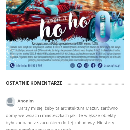
OSTATNIE KOMENTARZE
Anonim
Marzy mi się, żeby ta architektura Mazur, zarówno
domy we wsiach i miasteczkach jak i te większe obiekty
były zadbane z szacunkiem do tej zabudowy. Niestety
sporo domów zostało nie w stylu...