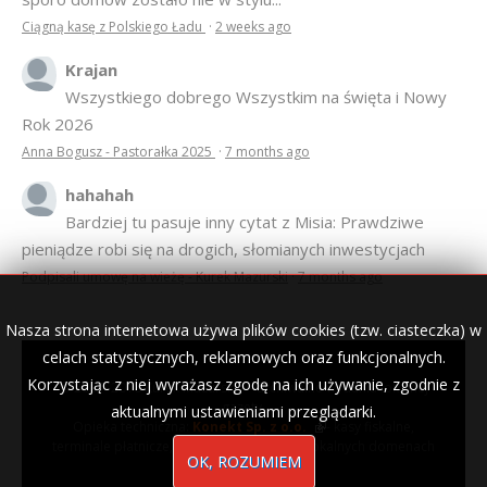
Ciągną kasę z Polskiego Ładu
·
2 weeks ago
Krajan
Wszystkiego dobrego Wszystkim na święta i Nowy
Rok 2026
Anna Bogusz - Pastorałka 2025
·
7 months ago
hahahah
Bardziej tu pasuje inny cytat z Misia: Prawdziwe
pieniądze robi się na drogich, słomianych inwestycjach
Podpisali umowę na wieżę - Kurek Mazurski
·
7 months ago
Nasza strona internetowa używa plików cookies (tzw. ciasteczka) w
celach statystycznych, reklamowych oraz funkcjonalnych.
Korzystając z niej wyrażasz zgodę na ich używanie, zgodnie z
© 2007–2018 Kurek Mazurski — archiwalne wydania lokalnej
gazety.
aktualnymi ustawieniami przeglądarki.
Opieka techniczna:
Konekt Sp. z o.o.
- kasy fiskalne,
terminale płatnicze, usługi IT, wizytówki w lokalnych domenach
OK, ROZUMIEM