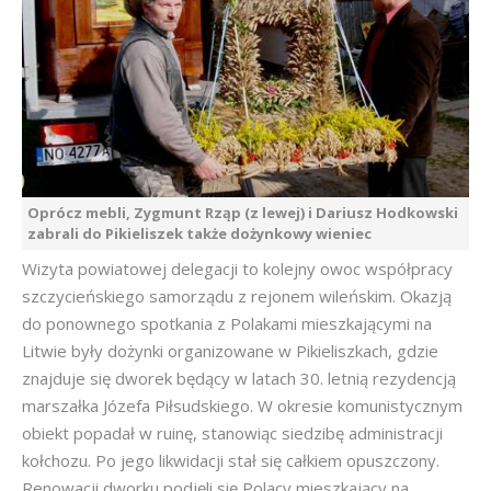
Oprócz mebli, Zygmunt Rząp (z lewej) i Dariusz Hodkowski
zabrali do Pikieliszek także dożynkowy wieniec
Wizyta powiatowej delegacji to kolejny owoc współpracy
szczycieńskiego samorządu z rejonem wileńskim. Okazją
do ponownego spotkania z Polakami mieszkającymi na
Litwie były dożynki organizowane w Pikieliszkach, gdzie
znajduje się dworek będący w latach 30. letnią rezydencją
marszałka Józefa Piłsudskiego. W okresie komunistycznym
obiekt popadał w ruinę, stanowiąc siedzibę administracji
kołchozu. Po jego likwidacji stał się całkiem opuszczony.
Renowacji dworku podjęli się Polacy mieszkający na