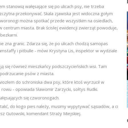
m stanowią wałęsające się po ulicach psy, nie trzeba
zczytna przekonywać. Skala zjawiska jest widoczna gołym
zworonogi można spotkać przede wszystkim na osiedlach,
 w centrum miasta. Brak ścisłej ewidencji zwierząt powoduje,
 bezkarni.
ie zna granic. Zdarza się, że po ulicach chodzą samopas
amstaffy i pitbulle - mówi Krystyna Lis, inspektor w wydziale
ą się również mieszkańcy podszczycieńskich wsi. Tam
podrzucanie psów z miasta.
wiozłem do schroniska dwa psy, które ktoś wyrzucił w
rowu - opowiada Sławomir Zarzycki, sołtys Rudki.
wałęsających się czworonogach.
stalić, do kogo pies należy, musimy wypytywać sąsiadów, a ci
sz Gutowski, komendant Straży Miejskiej.