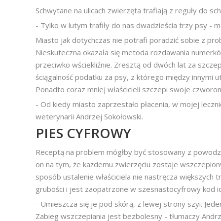
Schwytane na ulicach zwierzęta trafiają z reguły do sc
- Tylko w lutym trafiły do nas dwadzieścia trzy psy - 
Miasto jak dotychczas nie potrafi poradzić sobie z pro
Nieskuteczna okazała się metoda rozdawania numerków
przeciwko wściekliźnie. Zresztą od dwóch lat za szczepie
ściągalność podatku za psy, z którego między innymi 
Ponadto coraz mniej właścicieli szczepi swoje czworon
- Od kiedy miasto zaprzestało płacenia, w mojej leczni
weterynarii Andrzej Sokołowski.
PIES CYFROWY
Receptą na problem mógłby być stosowany z powodze
on na tym, że każdemu zwierzęciu zostaje wszczepiony 
sposób ustalenie właściciela nie nastręcza większych 
grubości i jest zaopatrzone w szesnastocyfrowy kod id
- Umieszcza się je pod skórą, z lewej strony szyi. Jed
Zabieg wszczepiania jest bezbolesny - tłumaczy Andrz