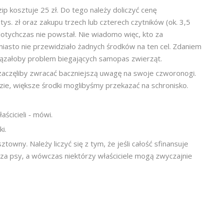
p kosztuje 25 zł. Do tego należy doliczyć cenę
s. zł oraz zakupu trzech lub czterech czytników (ok. 3,5
 dotychczas nie powstał. Nie wiadomo więc, kto za
iasto nie przewidziało żadnych środków na ten cel. Zdaniem
ązałoby problem biegających samopas zwierząt.
 zaczęliby zwracać baczniejszą uwagę na swoje czworonogi.
zie, większe środki moglibyśmy przekazać na schronisko.
aścicieli - mówi.
i.
owny. Należy liczyć się z tym, że jeśli całość sfinansuje
za psy, a wówczas niektórzy właściciele mogą zwyczajnie