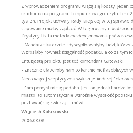
Z wprowadzeniem programu wiążą się koszty. Jeden czi
uruchomienia programu komputerowego, czyli około 2 ty
tys. zł). Projekt uchwały Rady Miejskiej w tej sprawie
czipowanie miałby zapłacić. W tegorocznym budżecie m
Krystyny Lis ta metoda ewidencjonowania psów rozwi
- Mandaty skutecznie zdyscyplinowałyby ludzi, którzy
Wzrosłaby również ściągalność podatku, a co za tym id
Entuzjastą projektu jest też komendant Gutowski.
- Znacznie ułatwiłoby nam to karanie niefrasobliwych wł
Nieco więcej sceptycyzmu wykazuje Andrzej Sokołowsk
- Sam pomysł mi się podoba. Jest on jednak bardzo koszt
miasto, to automatycznie wzrośnie wysokość podatku 
pozbywać się zwierząt - mówi.
Wojciech Kułakowski
2006.03.08