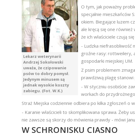
O tym, jak poważny proble
specjalnie mieszkańców S
okiem. Biegające luzem c
ale kręcą się one również
że ich właściciele czują się
- Ludzka niefrasobliwość n
groźne rasy: rottweilery, 
Lekarz weterynarii
gospodarki miejskiej UM.
Andrzej Sokołowski
uważa, że czipowanie
Z psim problemem zmagaj
psów to dobry pomysł.
prawdziwą plagę stanowi 
Jedynym minusem są
jednak wysokie koszty
- W styczniu osobiście za
zabiegu. (Fot. W.K.)
workach do przydrożnego 
Straż Miejska codziennie odbiera po kilka zgłoszeń o 
- Karanie właścicieli to skomplikowana sprawa. Żeby u
nie zawsze są skorzy do mówienia prawdy - mówi Janu
W SCHRONISKU CIASNO