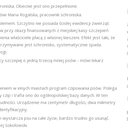
hroniska. Obecnie jest ono przepełnione.
mówi Maria Rogalska, pracownik schroniska.
blemem. Szczytno nie posiada ścisłej ewidencji zwierząt.
 przy okazji finansowanych z miejskiej kasy szczepień
nia właściciele płacą z własnej kieszeni. Efekt jest taki, że
utrzymywane jest schronisko, systematycznie spada.
ogi.
cy szczepię o jedną trzecią mniej psów - mówi lekarz
niem w innych miastach program czipowania psów. Polega
czip i trafia ono do ogólnopolskiej bazy danych. W ten
trudności. Urządzenie ma centymetr długości, dwa milimetry
entyfikacyjny.
en wystarcza psu na całe życie, bardzo trudno go usunąć.
ej Sokołowski.