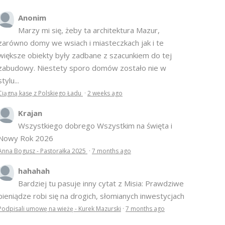
Anonim
Marzy mi się, żeby ta architektura Mazur,
zarówno domy we wsiach i miasteczkach jak i te
większe obiekty były zadbane z szacunkiem do tej
zabudowy. Niestety sporo domów zostało nie w
stylu...
Ciągną kasę z Polskiego Ładu
·
2 weeks ago
Krajan
Wszystkiego dobrego Wszystkim na święta i
Nowy Rok 2026
Anna Bogusz - Pastorałka 2025
·
7 months ago
hahahah
Bardziej tu pasuje inny cytat z Misia: Prawdziwe
pieniądze robi się na drogich, słomianych inwestycjach
Podpisali umowę na wieżę - Kurek Mazurski
·
7 months ago