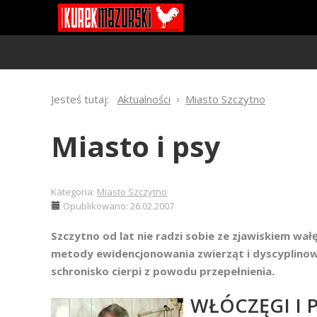
Jesteś tutaj:
Aktualności
Miasto Szczytno
Miasto i psy
Kategoria:
Miasto Szczytno
Opublikowano: 26.02.2007
Szczytno od lat nie radzi sobie ze zjawiskiem w
metody ewidencjonowania zwierząt i dyscyplinowan
schronisko cierpi z powodu przepełnienia.
WŁÓCZĘGI I 