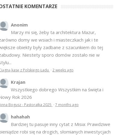
OSTATNIE KOMENTARZE
Anonim
Marzy mi się, żeby ta architektura Mazur,
zarówno domy we wsiach i miasteczkach jak i te
większe obiekty były zadbane z szacunkiem do tej
zabudowy. Niestety sporo domów zostało nie w
stylu...
Ciągną kasę z Polskiego Ładu
·
2 weeks ago
Krajan
Wszystkiego dobrego Wszystkim na święta i
Nowy Rok 2026
Anna Bogusz - Pastorałka 2025
·
7 months ago
hahahah
Bardziej tu pasuje inny cytat z Misia: Prawdziwe
pieniądze robi się na drogich, słomianych inwestycjach