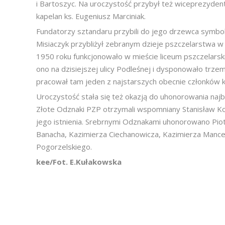
i Bartoszyc. Na uroczystość przybył też wiceprezyden
kapelan ks. Eugeniusz Marciniak.
Fundatorzy sztandaru przybili do jego drzewca symbol
Misiaczyk przybliżył zebranym dzieje pszczelarstwa 
1950 roku funkcjonowało w mieście liceum pszczelarski
ono na dzisiejszej ulicy Podleśnej i dysponowało trze
pracował tam jeden z najstarszych obecnie członków ko
Uroczystość stała się też okazją do uhonorowania najb
Złote Odznaki PZP otrzymali wspomniany Stanisław Koc
jego istnienia. Srebrnymi Odznakami uhonorowano Pio
Banacha, Kazimierza Ciechanowicza, Kazimierza Man
Pogorzelskiego.
kee/Fot. E.Kułakowska