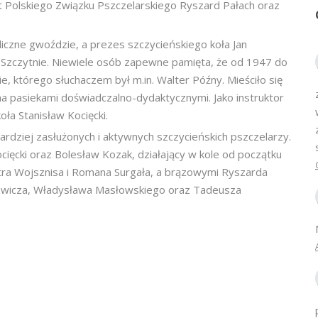
t Polskiego Związku Pszczelarskiego Ryszard Pałach oraz
iczne gwoździe, a prezes szczycieńskiego koła Jan
w Szczytnie. Niewiele osób zapewne pamięta, że od 1947 do
e, którego słuchaczem był m.in. Walter Późny. Mieściło się
ma pasiekami doświadczalno-dydaktycznymi. Jako instruktor
ła Stanisław Kocięcki.
ardziej zasłużonych i aktywnych szczycieńskich pszczelarzy.
ięcki oraz Bolesław Kozak, działający w kole od początku
tra Wojsznisa i Romana Surgała, a brązowymi Ryszarda
cewicza, Władysława Masłowskiego oraz Tadeusza