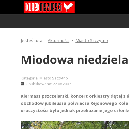
Jesteś tutaj:
Aktualności
Miasto Szczytno
Miodowa niedziela
Kategoria:
Miasto Szczytno
Opublikowano: 22.08.2007
Kiermasz pszczelarski, koncert orkiestry dętej z 
obchodów jubileuszu półwiecza Rejonowego Koła
uroczystości było jednak przekazanie jego czło