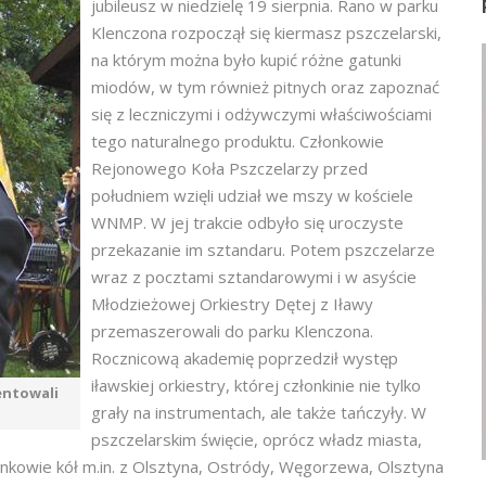
jubileusz w niedzielę 19 sierpnia. Rano w parku
Klenczona rozpoczął się kiermasz pszczelarski,
na którym można było kupić różne gatunki
miodów, w tym również pitnych oraz zapoznać
się z leczniczymi i odżywczymi właściwościami
tego naturalnego produktu. Członkowie
Rejonowego Koła Pszczelarzy przed
południem wzięli udział we mszy w kościele
WNMP. W jej trakcie odbyło się uroczyste
przekazanie im sztandaru. Potem pszczelarze
wraz z pocztami sztandarowymi i w asyście
Młodzieżowej Orkiestry Dętej z Iławy
przemaszerowali do parku Klenczona.
Rocznicową akademię poprzedził występ
iławskiej orkiestry, której członkinie nie tylko
entowali
grały na instrumentach, ale także tańczyły. W
pszczelarskim święcie, oprócz władz miasta,
onkowie kół m.in. z Olsztyna, Ostródy, Węgorzewa, Olsztyna