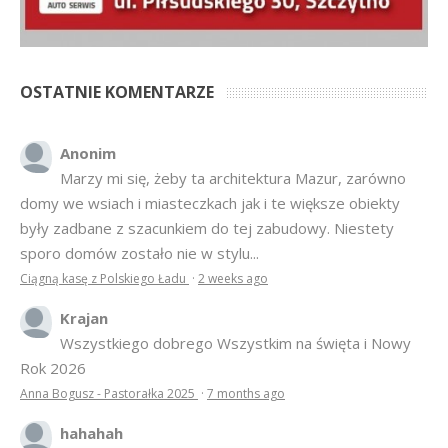
Anonim
Marzy mi się, żeby ta architektura Mazur, zarówno
domy we wsiach i miasteczkach jak i te większe obiekty
były zadbane z szacunkiem do tej zabudowy. Niestety
sporo domów zostało nie w stylu...
Ciągną kasę z Polskiego Ładu
·
2 weeks ago
Krajan
Wszystkiego dobrego Wszystkim na święta i Nowy
Rok 2026
Anna Bogusz - Pastorałka 2025
·
7 months ago
hahahah
Bardziej tu pasuje inny cytat z Misia: Prawdziwe
pieniądze robi się na drogich, słomianych inwestycjach
Podpisali umowę na wieżę - Kurek Mazurski
·
7 months ago