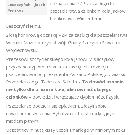
odznaczenia PZP za zasługi dla
Leszczyński i Jacek
Pieńkos
pszczelarstwa członkom koła Jackowi
Pieńkosowi i Wincentemu
Leszczyńskiemu.
Złotą honorową odznakę PZP za zasługi dla pszczelarstwa
Warmii i Mazur otrzymał wójt Gminy Szczytno Sławomir
Wojciechowski.
Prezesowi szczycieńskiego koła Janowi Misiaczykowi
przyznano dyplom uznania za zasługi dla rozwoju
pszczelarstwa od prezydenta Zarządu Polskiego Związku
Pszczelarskiego Tadeusza Sabata.
- To dowód uznania
nie tylko dla prezesa koła, ale również dla jego
członków –
powiedział wręczający dyplom Józef Zysk.
Pszczelarze podzielili się opłatkiem. Złożyli sobie
noworoczne życzenia. Był również toast tradycyjnym
miodem pitnym.
Uczestnicy minutą ciszy uczcili zmarłego w minionym roku