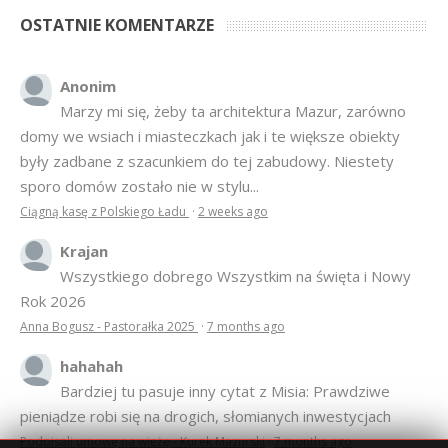
sporo domów zostało nie w stylu...
Ciągną kasę z Polskiego Ładu
·
2 weeks ago
Krajan
Wszystkiego dobrego Wszystkim na święta i Nowy
Rok 2026
Anna Bogusz - Pastorałka 2025
·
7 months ago
hahahah
Bardziej tu pasuje inny cytat z Misia: Prawdziwe
pieniądze robi się na drogich, słomianych inwestycjach
Podpisali umowę na wieżę - Kurek Mazurski
·
7 months ago
© 2007–2018 Kurek Mazurski — archiwalne wydania lokalnej
gazety.
Opieka techniczna:
Konekt Sp. z o.o.
- kasy fiskalne,
terminale płatnicze, usługi IT, wizytówki w lokalnych domenach