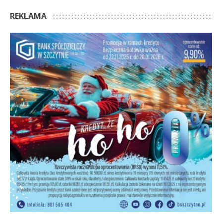
REKLAMA
OSTATNIE KOMENTARZE
Anonim
Marzy mi się, żeby ta architektura Mazur, zarówno
domy we wsiach i miasteczkach jak i te większe obiekty
były zadbane z szacunkiem do tej zabudowy. Niestety