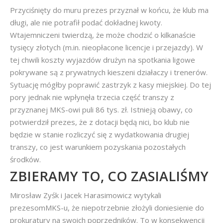
Przyciśnięty do muru prezes przyznał w końcu, że klub ma
długi, ale nie potrafił podać dokładnej kwoty.
Wtajemniczeni twierdzą, że może chodzić o kilkanaście
tysięcy złotych (m.in. nieopłacone licencje i przejazdy). W
tej chwili koszty wyjazdów drużyn na spotkania ligowe
pokrywane są z prywatnych kieszeni działaczy i trenerów.
Sytuację mógłby poprawić zastrzyk z kasy miejskiej. Do tej
pory jednak nie wpłynęła trzecia część transzy z
przyznanej MKS-owi puli 86 tys. zł. Istnieją obawy, co
potwierdził prezes, że z dotacji będą nici, bo klub nie
będzie w stanie rozliczyć się z wydatkowania drugiej
transzy, co jest warunkiem pozyskania pozostałych
środków.
ZBIERAMY TO, CO ZASIALIŚMY
Mirosław Zyśk i Jacek Harasimowicz wytykali
prezesomMKS-u, że niepotrzebnie złożyli doniesienie do
prokuratury na swoich poprzedników. To w konsekwencji