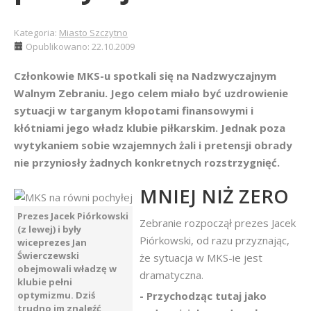
Kategoria:
Miasto Szczytno
Opublikowano: 22.10.2009
Członkowie MKS-u spotkali się na Nadzwyczajnym
Walnym Zebraniu. Jego celem miało być uzdrowienie
sytuacji w targanym kłopotami finansowymi i
kłótniami jego władz klubie piłkarskim. Jednak poza
wytykaniem sobie wzajemnych żali i pretensji obrady
nie przyniosły żadnych konkretnych rozstrzygnięć.
MNIEJ NIŻ ZERO
Prezes Jacek Piórkowski
Zebranie rozpoczął prezes Jacek
(z lewej) i były
Piórkowski, od razu przyznając,
wiceprezes Jan
Świerczewski
że sytuacja w MKS-ie jest
obejmowali władzę w
dramatyczna.
klubie pełni
optymizmu. Dziś
- Przychodząc tutaj jako
trudno im znaleźć