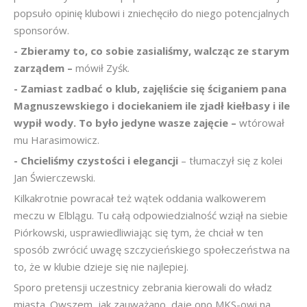
popsuło opinię klubowi i zniechęciło do niego potencjalnych
sponsorów.
- Zbieramy to, co sobie zasialiśmy, walcząc ze starym
zarządem –
mówił Zyśk.
- Zamiast zadbać o klub, zajęliście się ściganiem pana
Magnuszewskiego i dociekaniem ile zjadł kiełbasy i ile
wypił wody. To było jedyne wasze zajęcie –
wtórował
mu Harasimowicz.
- Chcieliśmy czystości i elegancji
– tłumaczył się z kolei
Jan Świerczewski.
Kilkakrotnie powracał też wątek oddania walkowerem
meczu w Elblągu. Tu całą odpowiedzialność wziął na siebie
Piórkowski, usprawiedliwiając się tym, że chciał w ten
sposób zwrócić uwagę szczycieńskiego społeczeństwa na
to, że w klubie dzieje się nie najlepiej.
Sporo pretensji uczestnicy zebrania kierowali do władz
miasta. Owszem, jak zauważano, daje ono MKS-owi na