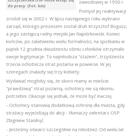
szczycieńska OSP może wziąć się
zawodowej w 1950 r.
do pracy. (Fot. km)
Pomysł jej reaktywacji
zrodził się w 2002 r. W lipcu następnego roku wybrano
zarząd, którego prezesem został druh Krzysztof Bogusz,
a jego zastępcą radny miejski Jan Napiórkowski. Koniec
końców, po załatwieniu wielu formalności, na spotkaniu w
piątek 12 grudnia dwudziestu ośmiu członków otrzymało
swoje legitymacje. To najmłodsza "stażem", trzydziesta
trzecia ochotnicza straż pożarna w powiecie. W jej
szeregach znalazły się trzy kobiety.
Wydawać mogłoby się, że skoro mamy w mieście
"prawdziwą" straż pożarną, ochotnicy nie są nikomu
potrzebni. Okazuje się jednak, że może być inaczej.
- Ochotnicy stanowią dodatkową ochronę dla miasta, gdy
strażacy wyjeżdżają do akcji - tłumaczy sekretarz OSP
Zbigniew Stasiłojć.
- Jesteśmy otwarci szczególnie na młodzież. Od wielu lat