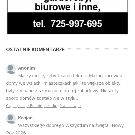
OSTATNIE KOMENTARZE
Anonim
Marzy mi się, żeby ta architektura Mazur, zarówno
domy we wsiach i miasteczkach jak i te większe obiekty
były zadbane z szacunkiem do tej zabudowy. Niestety
sporo domów zostało nie w stylu...
Ciągną kasę z Polskiego Ładu
·
2 weeks ago
Krajan
Wszystkiego dobrego Wszystkim na święta i Nowy
Rok 2026