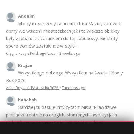
Anonim
Marzy mi się, żeby ta architektura Mazur, zarówno
domy we wsiach i miasteczkach jak i te większe obiekty
były zadbane z szacunkiem do tej zabudowy. Niestety
sporo domów zostało nie w stylu...
Ciągną kasę z Polskiego Ładu
·
2 weeks ago
Krajan
Wszystkiego dobrego Wszystkim na święta i Nowy
Rok 2026
Anna Bogusz - Pastorałka 2025
·
7 months ago
hahahah
Bardziej tu pasuje inny cytat z Misia: Prawdziwe
pieniądze robi się na drogich, słomianych inwestycjach
Podpisali umowę na wieżę - Kurek Mazurski
·
7 months ago