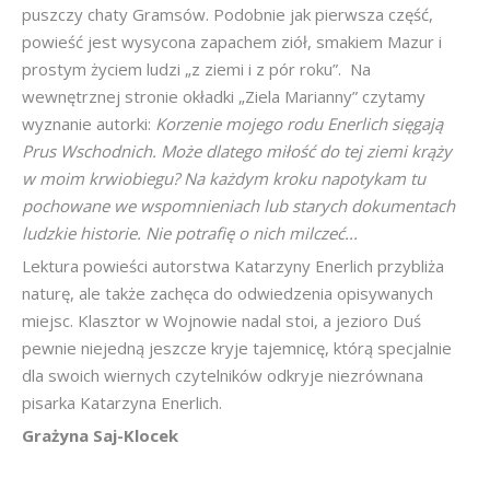
puszczy chaty Gramsów. Podobnie jak pierwsza część,
powieść jest wysycona zapachem ziół, smakiem Mazur i
prostym życiem ludzi „z ziemi i z pór roku”. Na
wewnętrznej stronie okładki „Ziela Marianny” czytamy
wyznanie autorki:
Korzenie mojego rodu Enerlich sięgają
Prus Wschodnich. Może dlatego miłość do tej ziemi krąży
w moim krwiobiegu? Na każdym kroku napotykam tu
pochowane we wspomnieniach lub starych dokumentach
ludzkie historie. Nie potrafię o nich milczeć...
Lektura powieści autorstwa Katarzyny Enerlich przybliża
naturę, ale także zachęca do odwiedzenia opisywanych
miejsc. Klasztor w Wojnowie nadal stoi, a jezioro Duś
pewnie niejedną jeszcze kryje tajemnicę, którą specjalnie
dla swoich wiernych czytelników odkryje niezrównana
pisarka Katarzyna Enerlich.
Grażyna Saj-Klocek