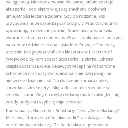
pielęgniarką. Niespodziewanie dla samej siebie zostaje
akuszerką i pod okiem wiejskiej znachorki doskonali
umiejętności leczenia ziołami. Gdy do rodzinnej wsi
przybywają nowi sąsiedzi pochodzący z Prus Wschodnich i
opowiadają o nieznanej krainie, Stanisława postanawia
wybrać się tam na rekonesans. Granicę pokonuje z jadącym
wozem w rodzinne strony sąsiadem. Poznaje Sensburg
(obecnie Mrągowo) i trafia do klasztoru w Eckertsdorf
(Wojnowo), by tam zostać akuszerką i zielarką. Lektura
książki dostarcza wiele ciekawych recept na różnorodne
schorzenia oraz uczy zwracania baczniejszej uwagi na
niezwykłe działanie ziół. Na ukąszenie komara należy
„przytknąć ziele mięty”. Mięta doskonale leczy bóle w
żołądku i katar. Gdy do mięty dodamy macierzanki „lżej się
wtedy oddycha i szybciej mija choroba”.
Kontynuacją „Akuszerki z Sensburga” jest „Ziele Marianny”.
Marianna, która jest córką akuszerki Stanisławy, ucieka
przed wojną na Mazury. Trafia do ukrytej głęboko w