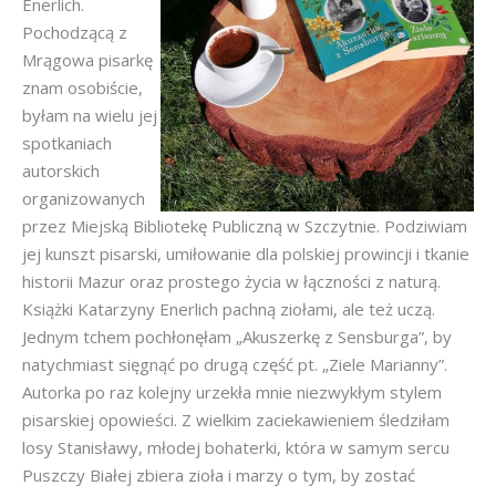
Enerlich.
Pochodzącą z
Mrągowa pisarkę
znam osobiście,
byłam na wielu jej
spotkaniach
autorskich
organizowanych
przez Miejską Bibliotekę Publiczną w Szczytnie. Podziwiam
jej kunszt pisarski, umiłowanie dla polskiej prowincji i tkanie
historii Mazur oraz prostego życia w łączności z naturą.
Książki Katarzyny Enerlich pachną ziołami, ale też uczą.
Jednym tchem pochłonęłam „Akuszerkę z Sensburga”, by
natychmiast sięgnąć po drugą część pt. „Ziele Marianny”.
Autorka po raz kolejny urzekła mnie niezwykłym stylem
pisarskiej opowieści. Z wielkim zaciekawieniem śledziłam
losy Stanisławy, młodej bohaterki, która w samym sercu
Puszczy Białej zbiera zioła i marzy o tym, by zostać