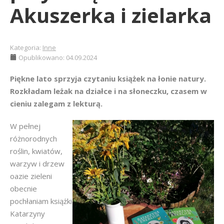
Akuszerka i zielarka
Kategoria:
Inne
Opublikowano: 04.09.2024
Piękne lato sprzyja czytaniu książek na łonie natury.
Rozkładam leżak na działce i na słoneczku, czasem w
cieniu zalegam z lekturą.
W pełnej
różnorodnych
roślin, kwiatów,
warzyw i drzew
oazie zieleni
obecnie
pochłaniam książki
Katarzyny