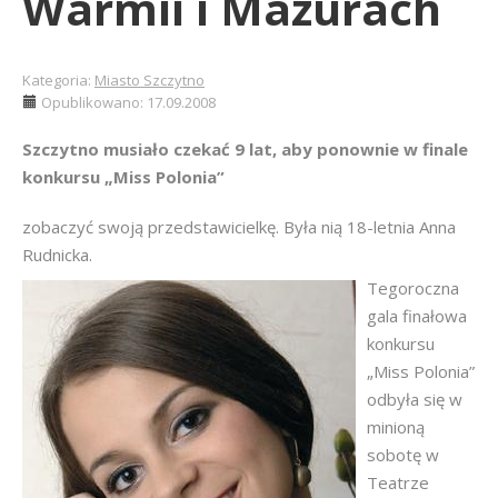
Warmii i Mazurach
Kategoria:
Miasto Szczytno
Opublikowano: 17.09.2008
Szczytno musiało czekać 9 lat, aby ponownie w finale
konkursu „Miss Polonia”
zobaczyć swoją przedstawicielkę. Była nią 18-letnia Anna
Rudnicka.
Tegoroczna
gala finałowa
konkursu
„Miss Polonia”
odbyła się w
minioną
sobotę w
Teatrze