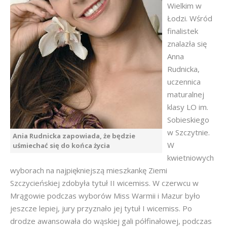
Wielkim w
Łodzi. Wśród
finalistek
znalazła się
Anna
Rudnicka,
uczennica
maturalnej
klasy LO im.
Sobieskiego
w Szczytnie.
Ania Rudnicka zapowiada, że będzie
W
uśmiechać się do końca życia
kwietniowych
wyborach na najpiękniejszą mieszkankę Ziemi
Szczycieńskiej zdobyła tytuł II wicemiss. W czerwcu w
Mrągowie podczas wyborów Miss Warmii i Mazur było
jeszcze lepiej, jury przyznało jej tytuł I wicemiss. Po
drodze awansowała do wąskiej gali półfinałowej, podczas