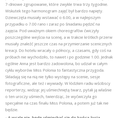
7-dniowe zgrupowanie, które zwykle trwa trzy tygodnie.
Wskutek tego harmonogram zajęć był bardzo napięty.
Dziewczęta musiały wstawać o 6.00, a w najlepszym
przypadku o 7.00 rano i zaraz po śniadaniu pędzić na
zajęcia. Pod uważnym okiem choreografów ćwiczyły
poszczególne wejścia na scenę, a w trakcie krótkich przerw
musiały znaleźć jeszcze czas na przymierzanie scenicznych
kreacji. Do hotelu wracały o północy, a czasami, gdy coś na
próbach nie wychodziło, to nawet i po godzinie 1.00. Jednak
ogólnie Anna jest bardzo zadowolona, bo udział w całym
cyklu wyborów Miss Polonia to fantastyczna przygoda.
Składają się na nią nie tylko występy na scenie, sesje
fotograficzne, ale też i wywiady. W łódzkim radiu wścibscy
reporterzy, widząc jej uśmiechniętą twarz, pytali ją właśnie
o ten uroczy uśmiech, twierdząc, że wyćwiczyła go
specjalnie na czas finału Miss Polonia, a potem już tak nie
będzie.
- A wcale nie, będę uśmiechać się do końca życia,