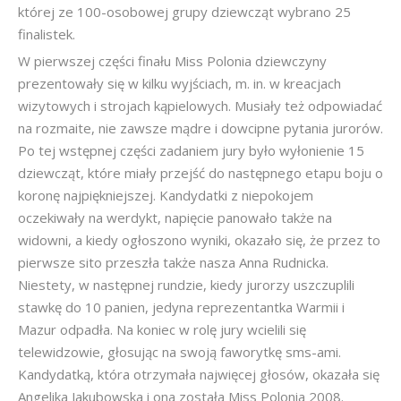
której ze 100-osobowej grupy dziewcząt wybrano 25
finalistek.
W pierwszej części finału Miss Polonia dziewczyny
prezentowały się w kilku wyjściach, m. in. w kreacjach
wizytowych i strojach kąpielowych. Musiały też odpowiadać
na rozmaite, nie zawsze mądre i dowcipne pytania jurorów.
Po tej wstępnej części zadaniem jury było wyłonienie 15
dziewcząt, które miały przejść do następnego etapu boju o
koronę najpiękniejszej. Kandydatki z niepokojem
oczekiwały na werdykt, napięcie panowało także na
widowni, a kiedy ogłoszono wyniki, okazało się, że przez to
pierwsze sito przeszła także nasza Anna Rudnicka.
Niestety, w następnej rundzie, kiedy jurorzy uszczuplili
stawkę do 10 panien, jedyna reprezentantka Warmii i
Mazur odpadła. Na koniec w rolę jury wcielili się
telewidzowie, głosując na swoją faworytkę sms-ami.
Kandydatką, która otrzymała najwięcej głosów, okazała się
Angelika Jakubowska i ona została Miss Polonia 2008.