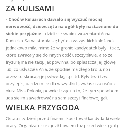
ZA KULISAMI
- Choć w kuluarach dawało się wyczuć mocną
nerwowość, dziewczęta na ogół były nastawione do
siebie przyjaźnie
- dzieli się swoimi wrażeniami Anna
Rudnicka. Sama starała się być dla wszystkich koleżanek
jednakowo miła, mimo że w gronie kandydatek były i takie,
które zwracały się do innych dość uszczypliwie, a to że
fryzurę ma nie taką, jak powinna, bo spłaszcza jej głowę
lub, co usłyszała Ania, że spodnie ma złego kroju, no i
przez to skracają jej sylwetkę, itp. itd. Były też i tzw.
przylepki, bardzo miłe dla wszystkich, zwłaszcza osób z
biura Miss Polonia, pewnie licząc na to, że tym sposobem
uda się im zawędrować na sam szczyt finałowej gali.
WIELKA PRZYGODA
Ostatni tydzień przed finałami kosztował kandydatki wiele
pracy. Organizator urządził bowiem tuż przed wielką galą