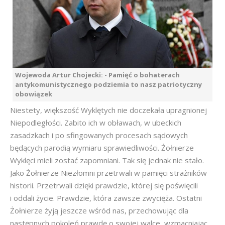
Wojewoda Artur Chojecki: - Pamięć o bohaterach
antykomunistycznego podziemia to nasz patriotyczny
obowiązek
Niestety, większość Wyklętych nie doczekała upragnionej
Niepodległości. Zabito ich w obławach, w ubeckich
zasadzkach i po sfingowanych procesach sądowych
będących parodią wymiaru sprawiedliwości. Żołnierze
Wyklęci mieli zostać zapomniani. Tak się jednak nie stało.
Jako Żołnierze Niezłomni przetrwali w pamięci strażników
historii. Przetrwali dzięki prawdzie, której się poświęcili
i oddali życie. Prawdzie, która zawsze zwycięża. Ostatni
Żołnierze żyją jeszcze wśród nas, przechowując dla
następnych pokoleń prawdę o swojej walce, wzmacniając