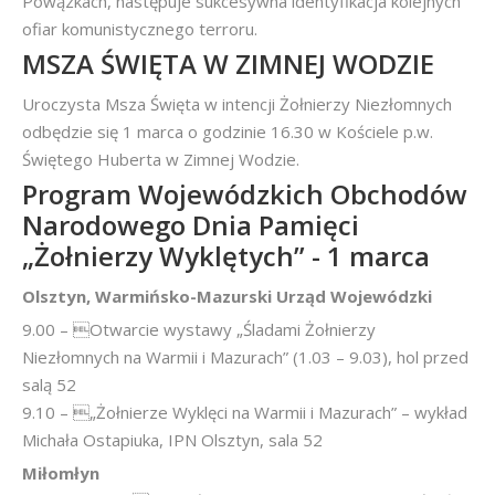
Powązkach, następuje sukcesywna identyfikacja kolejnych
ofiar komunistycznego terroru.
MSZA ŚWIĘTA W ZIMNEJ WODZIE
Uroczysta Msza Święta w intencji Żołnierzy Niezłomnych
odbędzie się 1 marca o godzinie 16.30 w Kościele p.w.
Świętego Huberta w Zimnej Wodzie.
Program Wojewódzkich Obchodów
Narodowego Dnia Pamięci
„Żołnierzy Wyklętych” - 1 marca
Olsztyn, Warmińsko-Mazurski Urząd Wojewódzki
9.00 – Otwarcie wystawy „Śladami Żołnierzy
Niezłomnych na Warmii i Mazurach” (1.03 – 9.03), hol przed
salą 52
9.10 – „Żołnierze Wyklęci na Warmii i Mazurach” – wykład
Michała Ostapiuka, IPN Olsztyn, sala 52
Miłomłyn