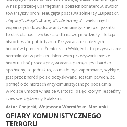
w nas potrzebę upamiętniania polskich bohaterów, swoich
towarzyszy broni. Nieugięta postawa żołnierzy „Łupaszki”,
„Zapory”, „Roja”, „Burego”, „Żelaznego” i wielu innych
wspaniałych dowódców antykomunistycznej partyzantki,
to dziś dla nas – zwłaszcza dla naszej młodzieży – lekcja
historii, wzór patriotyzmu. Przywracanie należnych
honorów i pamięć o Żołnierzach Wyklętych, to przywracanie
normalności w polskim zbiorowym przeżywaniu naszej
historii. Choć proces przywracania pamięci jest bardzo
spóźniony, to jednak to, co miało być zapomniane, wyklęte,
jest przez naród polski odzyskiwane. Jestem pewien, że
pamięć o żołnierzach antykomunistycznego podziemia
w Polsce umocni w nas te wartości, dzięki którym jesteśmy
i zawsze będziemy Polakami.
Artur Chojecki, Wojewoda Warmińsko-Mazurski
OFIARY KOMUNISTYCZNEGO
TERRORU