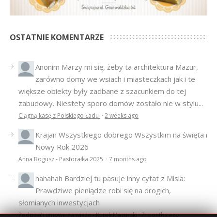
OSTATNIE KOMENTARZE
Anonim
Marzy mi się, żeby ta architektura Mazur,
zarówno domy we wsiach i miasteczkach jak i te
większe obiekty były zadbane z szacunkiem do tej
zabudowy. Niestety sporo domów zostało nie w stylu...
Ciągną kasę z Polskiego Ładu
·
2 weeks ago
Krajan
Wszystkiego dobrego Wszystkim na święta i
Nowy Rok 2026
Anna Bogusz - Pastorałka 2025
·
7 months ago
hahahah
Bardziej tu pasuje inny cytat z Misia:
Prawdziwe pieniądze robi się na drogich,
słomianych inwestycjach
Podpisali umowę na wieżę - Kurek Mazurski
·
7 months ago