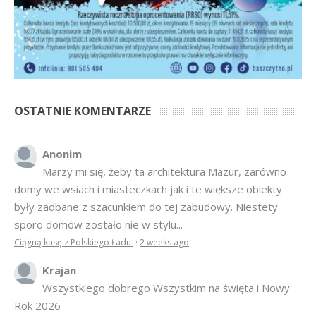
OSTATNIE KOMENTARZE
Anonim
Marzy mi się, żeby ta architektura Mazur, zarówno
domy we wsiach i miasteczkach jak i te większe obiekty
były zadbane z szacunkiem do tej zabudowy. Niestety
sporo domów zostało nie w stylu...
Ciągną kasę z Polskiego Ładu
·
2 weeks ago
Krajan
Wszystkiego dobrego Wszystkim na święta i Nowy
Rok 2026
Anna Bogusz - Pastorałka 2025
·
7 months ago
hahahah
Bardziej tu pasuje inny cytat z Misia: Prawdziwe
pieniądze robi się na drogich, słomianych inwestycjach
Podpisali umowę na wieżę - Kurek Mazurski
·
7 months ago