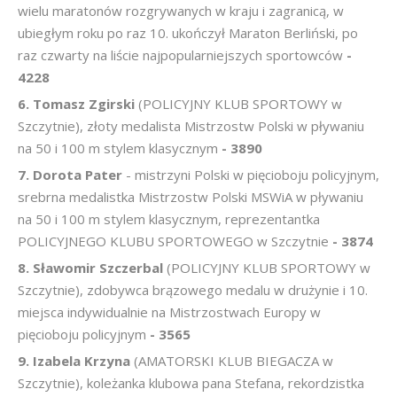
wielu maratonów rozgrywanych w kraju i zagranicą, w
ubiegłym roku po raz 10. ukończył Maraton Berliński, po
raz czwarty na liście najpopularniejszych sportowców
-
4228
6. Tomasz Zgirski
(POLICYJNY KLUB SPORTOWY w
Szczytnie), złoty medalista Mistrzostw Polski w pływaniu
na 50 i 100 m stylem klasycznym
- 3890
7. Dorota Pater
- mistrzyni Polski w pięcioboju policyjnym,
srebrna medalistka Mistrzostw Polski MSWiA w pływaniu
na 50 i 100 m stylem klasycznym, reprezentantka
POLICYJNEGO KLUBU SPORTOWEGO w Szczytnie
- 3874
8. Sławomir Szczerbal
(POLICYJNY KLUB SPORTOWY w
Szczytnie), zdobywca brązowego medalu w drużynie i 10.
miejsca indywidualnie na Mistrzostwach Europy w
pięcioboju policyjnym
- 3565
9. Izabela Krzyna
(AMATORSKI KLUB BIEGACZA w
Szczytnie), koleżanka klubowa pana Stefana, rekordzistka