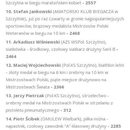
Szczytna w biegu maratońskim kobiet
- 2557
10. Stefan Jankowski
(AMATORSKI KLUB BIEGACZA w
Szczytnie), już po raz czwarty w gronie najpopularniejszych
sportowców, brązowy medalista Mistrzostw Polski
Weteranów w biegu na 10 km
- 2468
11. Arkadiusz Wiśniewski
(AZS WSPol. Szczytno),
siatkówka - środkowy, czołowy siatkarz drużyny Serii B
-
2464
12. Maciej Wojciechowski
(Pol.KS Szczytno), biathlon letni
- złoty medal w biegu na 6 km i srebrny na 10 km w
Mistrzostwach Polski, piąte miejsce drużynowo na
Mistrzostwach Świata
- 2366
13. Jerzy Pietrzak
(Pol.KS Szczytno), strzelectwo -
srebrny medal na Mistrzostwach Polski w strzelaniu z
pistoletu pneumatycznego
- 312
14. Piotr Ścibek
(OMULEW Wielbark), piłka nożna -
napastnik, czołowy zawodnik "A"-klasowej drużyny
- 2285