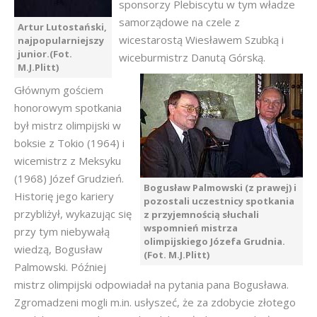
sponsorzy Plebiscytu w tym władze
samorządowe na czele z
Artur Lutostański,
wicestarostą Wiesławem Szubką i
najpopularniejszy
junior.(Fot.
wiceburmistrz Danutą Górską.
M.J.Plitt)
Głównym gościem
honorowym spotkania
był mistrz olimpijski w
boksie z Tokio (1964) i
wicemistrz z Meksyku
(1968) Józef Grudzień.
Bogusław Palmowski (z prawej) i
Historię jego kariery
pozostali uczestnicy spotkania
przybliżył, wykazując się
z przyjemnością słuchali
wspomnień mistrza
przy tym niebywałą
olimpijskiego Józefa Grudnia.
wiedzą, Bogusław
(Fot. M.J.Plitt)
Palmowski. Później
mistrz olimpijski odpowiadał na pytania pana Bogusława.
Zgromadzeni mogli m.in. usłyszeć, że za zdobycie złotego