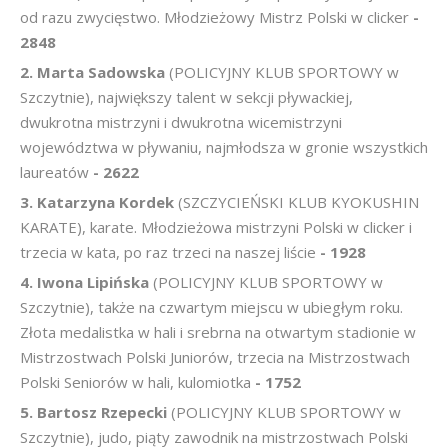
od razu zwycięstwo. Młodzieżowy Mistrz Polski w clicker
-
2848
2. Marta Sadowska
(POLICYJNY KLUB SPORTOWY w
Szczytnie), największy talent w sekcji pływackiej,
dwukrotna mistrzyni i dwukrotna wicemistrzyni
województwa w pływaniu, najmłodsza w gronie wszystkich
laureatów
- 2622
3. Katarzyna Kordek
(SZCZYCIEŃSKI KLUB KYOKUSHIN
KARATE), karate. Młodzieżowa mistrzyni Polski w clicker i
trzecia w kata, po raz trzeci na naszej liście
- 1928
4. Iwona Lipińska
(POLICYJNY KLUB SPORTOWY w
Szczytnie), także na czwartym miejscu w ubiegłym roku.
Złota medalistka w hali i srebrna na otwartym stadionie w
Mistrzostwach Polski Juniorów, trzecia na Mistrzostwach
Polski Seniorów w hali, kulomiotka
- 1752
5. Bartosz Rzepecki
(POLICYJNY KLUB SPORTOWY w
Szczytnie), judo, piąty zawodnik na mistrzostwach Polski