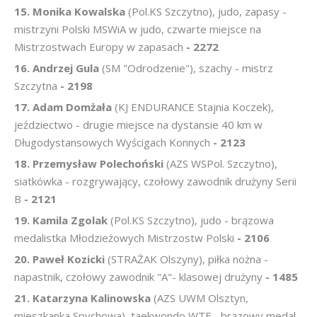
15. Monika Kowalska
(Pol.KS Szczytno), judo, zapasy -
mistrzyni Polski MSWiA w judo, czwarte miejsce na
Mistrzostwach Europy w zapasach
- 2272
16. Andrzej Gula
(SM "Odrodzenie"), szachy - mistrz
Szczytna
- 2198
17. Adam Domżała
(KJ ENDURANCE Stajnia Koczek),
jeździectwo - drugie miejsce na dystansie 40 km w
Długodystansowych Wyścigach Konnych
- 2123
18. Przemysław Polechoński
(AZS WSPol. Szczytno),
siatkówka - rozgrywający, czołowy zawodnik drużyny Serii
B
- 2121
19. Kamila Zgolak
(Pol.KS Szczytno), judo - brązowa
medalistka Młodzieżowych Mistrzostw Polski
- 2106
20. Paweł Kozicki
(STRAŻAK Olszyny), piłka nożna -
napastnik, czołowy zawodnik "A"- klasowej drużyny
- 1485
21. Katarzyna Kalinowska
(AZS UWM Olsztyn,
mieszkanka Spychowa), taekwondo WTF - brązowy medal