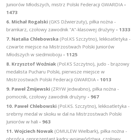
Juniorów Młodszych, mistrz Polski Federacji GWARDIA
-
1473
6. Michał Rogalski
(GKS Dźwierzuty), piłka nożna -
bramkarz, czołowy zawodnik "A"-klasowej drużyny
- 1333
7. Natalia Chlebowska
(Pol.KS Szczytno), lekkoatletyka -
czwarte miejsce na Mistrzostwach Polski Juniorów
Młodszych w siedmioboju
- 1125
8. Krzysztof Woźniak
(Pol.KS Szczytno), judo - brązowy
medalista Pucharu Polski, pierwsze miejsce w
Mistrzostwach Polski Federacji GWARDIA
- 1013
9. Paweł Żmijewski
(ZRYW Jedwabno), piłka nożna -
pomocnik, czołowy zawodnik drużyny
- 967
10. Paweł Chlebowski
(Pol.KS. Szczytno), lekkoatletyka -
srebrny medal w skoku w dal na Mistrzostwach Polski
Juniorów w hali
- 963
11. Wojciech Nowak
(OMULEW Wielbark), piłka nożna -
obrońca, reprezentant kadry województwa, czołowy