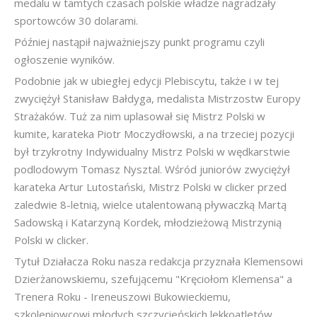
medalu w tamtych czasach polskie władze nagradzały
sportowców 30 dolarami.
Później nastąpił najważniejszy punkt programu czyli
ogłoszenie wyników.
Podobnie jak w ubiegłej edycji Plebiscytu, także i w tej
zwyciężył Stanisław Bałdyga, medalista Mistrzostw Europy
Strażaków. Tuż za nim uplasował się Mistrz Polski w
kumite, karateka Piotr Moczydłowski, a na trzeciej pozycji
był trzykrotny Indywidualny Mistrz Polski w wędkarstwie
podlodowym Tomasz Nysztal. Wśród juniorów zwyciężył
karateka Artur Lutostański, Mistrz Polski w clicker przed
zaledwie 8-letnią, wielce utalentowaną pływaczką Martą
Sadowską i Katarzyną Kordek, młodzieżową Mistrzynią
Polski w clicker.
Tytuł Działacza Roku nasza redakcja przyznała Klemensowi
Dzierżanowskiemu, szefującemu "Kręciołom Klemensa" a
Trenera Roku - Ireneuszowi Bukowieckiemu,
szkoleniowcowi młodych szczycieńskich lekkoatletów.