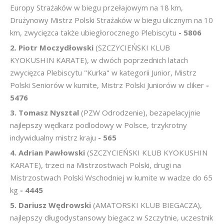
Europy Strażaków w biegu przełajowym na 18 km,
Drużynowy Mistrz Polski Strażaków w biegu ulicznym na 10
km, zwycięzca także ubiegłorocznego Plebiscytu
- 5806
2. Piotr Moczydłowski
(SZCZYCIEŃSKI KLUB
KYOKUSHIN KARATE), w dwóch poprzednich latach
zwycięzca Plebiscytu "Kurka" w kategorii Junior, Mistrz
Polski Seniorów w kumite, Mistrz Polski Juniorów w cliker
-
5476
3. Tomasz Nysztal
(PZW Odrodzenie), bezapelacyjnie
najlepszy wędkarz podlodowy w Polsce, trzykrotny
indywidualny mistrz kraju
- 565
4. Adrian Pawłowski
(SZCZYCIEŃSKI KLUB KYOKUSHIN
KARATE), trzeci na Mistrzostwach Polski, drugi na
Mistrzostwach Polski Wschodniej w kumite w wadze do 65
kg
- 4445
5. Dariusz Wędrowski
(AMATORSKI KLUB BIEGACZA),
najlepszy długodystansowy biegacz w Szczytnie, uczestnik