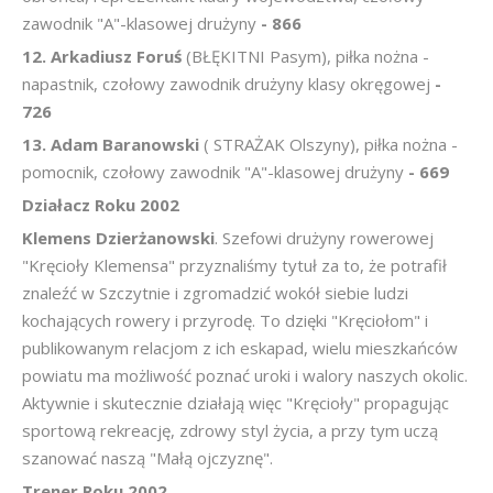
zawodnik "A"-klasowej drużyny
- 866
12. Arkadiusz Foruś
(BŁĘKITNI Pasym), piłka nożna -
napastnik, czołowy zawodnik drużyny klasy okręgowej
-
726
13. Adam Baranowski
( STRAŻAK Olszyny), piłka nożna -
pomocnik, czołowy zawodnik "A"-klasowej drużyny
- 669
Działacz Roku 2002
Klemens Dzierżanowski
. Szefowi drużyny rowerowej
"Kręcioły Klemensa" przyznaliśmy tytuł za to, że potrafił
znaleźć w Szczytnie i zgromadzić wokół siebie ludzi
kochających rowery i przyrodę. To dzięki "Kręciołom" i
publikowanym relacjom z ich eskapad, wielu mieszkańców
powiatu ma możliwość poznać uroki i walory naszych okolic.
Aktywnie i skutecznie działają więc "Kręcioły" propagując
sportową rekreację, zdrowy styl życia, a przy tym uczą
szanować naszą "Małą ojczyznę".
Trener Roku 2002