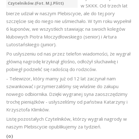
Czytelników.(Fot. M.J.Plitt)
w SKKK. Od trzech lat
bierze udział w naszym Plebiscycie, ale do tej pory
szczęście się do niego nie uśmiechało. W tym roku wypełnił
6 kuponów, we wszystkich stawiając na swoich kolegów
klubowych Piotra Moczydłowskiego (senior) i Artura
Lutostańskiego (junior).
Po usłyszeniu od nas przez telefon wiadomości, że wygrał
główną nagrodę krzyknął głośno, odłożył słuchawkę i
pobiegł podzielić się radością do rodziców.
- Telewizor, który mamy już od 12 lat zaczynał nam
szwankować i przymierzaliśmy się właśnie do zakupu
nowego odbiornika. Dzięki wygranej syna zaoszczędzimy
trochę pieniążków - usłyszeliśmy od państwa Katarzyny i
Krzysztofa Klimków.
Listę pozostałych Czytelników, którzy wygrali nagrody w
naszym Plebiscycie opublikujemy za tydzień.
(o)