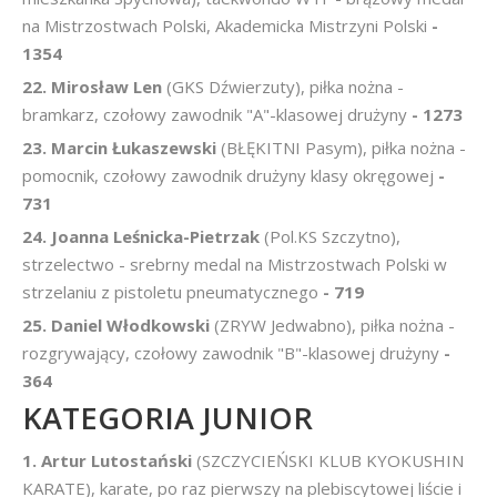
na Mistrzostwach Polski, Akademicka Mistrzyni Polski
-
1354
22. Mirosław Len
(GKS Dźwierzuty), piłka nożna -
bramkarz, czołowy zawodnik "A"-klasowej drużyny
- 1273
23. Marcin Łukaszewski
(BŁĘKITNI Pasym), piłka nożna -
pomocnik, czołowy zawodnik drużyny klasy okręgowej
-
731
24. Joanna Leśnicka-Pietrzak
(Pol.KS Szczytno),
strzelectwo - srebrny medal na Mistrzostwach Polski w
strzelaniu z pistoletu pneumatycznego
- 719
25. Daniel Włodkowski
(ZRYW Jedwabno), piłka nożna -
rozgrywający, czołowy zawodnik "B"-klasowej drużyny
-
364
KATEGORIA JUNIOR
1. Artur Lutostański
(SZCZYCIEŃSKI KLUB KYOKUSHIN
KARATE), karate, po raz pierwszy na plebiscytowej liście i