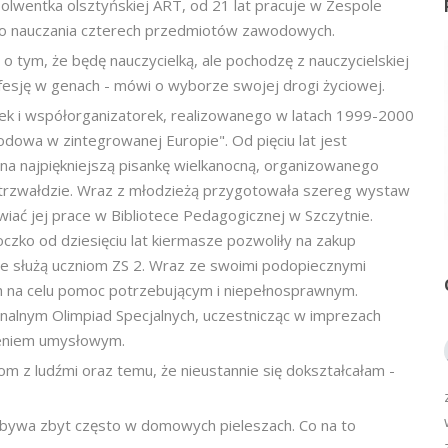
olwentka olsztyńskiej ART, od 21 lat pracuje w Zespole
 do nauczania czterech przedmiotów zawodowych.
o tym, że będę nauczycielką, ale pochodzę z nauczycielskiej
fesję w genach - mówi o wyborze swojej drogi życiowej.
torek i współorganizatorek, realizowanego w latach 1999-2000
dowa w zintegrowanej Europie". Od pięciu lat jest
na najpiękniejszą pisankę wielkanocną, organizowanego
rzwałdzie. Wraz z młodzieżą przygotowała szereg wystaw
iać jej prace w Bibliotece Pedagogicznej w Szczytnie.
zko od dziesięciu lat kiermasze pozwoliły na zakup
re służą uczniom ZS 2. Wraz ze swoimi podopiecznymi
ch na celu pomoc potrzebującym i niepełnosprawnym.
alnym Olimpiad Specjalnych, uczestnicząc w imprezach
zeniem umysłowym.
m z ludźmi oraz temu, że nieustannie się dokształcałam -
zebywa zbyt często w domowych pieleszach. Co na to