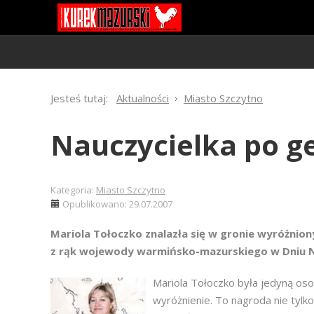
Jesteś tutaj:
Aktualności
Miasto Szczytno
Nauczycielka po g
Kategoria:
Miasto Szczytno
Opublikowano: 29.07.2007
Mariola Tołoczko znalazła się w gronie wyróżnio
z rąk wojewody warmińsko-mazurskiego w Dniu N
Mariola Tołoczko była jedyną os
wyróżnienie. To nagroda nie tylko