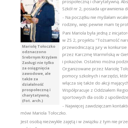
prospołeczną i charytatywną. Abs
Szkół nr 2, posiada uprawnienia
- Na początku nie myślałam wcale 
rodziny, więc pewnie mam tę pro
Pani Mariola była jedną z inicja
w ZS 2, projektu "Tożsamość naro
Mariolę Tołoczko
przewodniczącą jury w konkursie 
odznaczono
przez Karczmę Warmińską w Giet
Srebrnym Krzyżem
i pokazów. Ostatnio można podziw
Zasługi nie tylko
za osiągnięcia
Organizowane przez Mariolę Tołoc
zawodowe, ale
pomocy szkolnych i narzędzi, któ
także za
włącza się także do akcji mający
działalność
prospołeczną i
Współpracuje z Oddziałem Region
charytatywną.
sportowych dla osób z upośled
(Fot. arch.)
- Najwięcej zawdzięczam kontakto
mówi Mariola Tołoczko.
Jest osobą niezwykle zajętą i w związku z tym nie pr