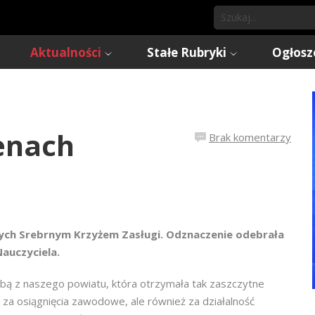
Aktualności
Stałe Rubryki
Ogłosz
enach
Brak komentarzy
nych Srebrnym Krzyżem Zasługi. Odznaczenie odebrała
auczyciela.
obą z naszego powiatu, która otrzymała tak zaszczytne
 za osiągnięcia zawodowe, ale również za działalność