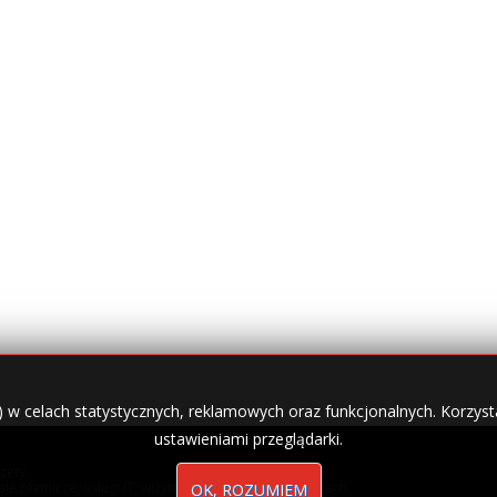
) w celach statystycznych, reklamowych oraz funkcjonalnych. Korzysta
ustawieniami przeglądarki.
zety.
nale płatnicze, usługi IT, wizytówki w lokalnych domenach
OK, ROZUMIEM