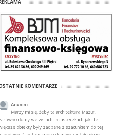
REKLAMA
OSTATNIE KOMENTARZE
Anonim
Marzy mi się, żeby ta architektura Mazur,
zarówno domy we wsiach i miasteczkach jak i te
większe obiekty były zadbane z szacunkiem do tej
zabudowy. Niestety sporo domów zostało nie w