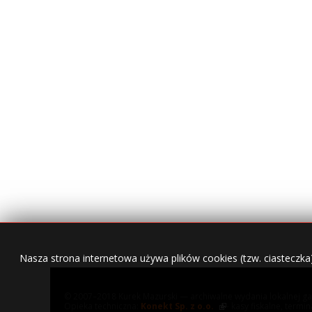
Nasza strona internetowa używa plików cookies (tzw. ciasteczka
© 2007–2018 Kurek Mazurski — archiwalne wydania lokalnej ga
Opieka techniczna:
Konekt Sp. z o.o.
- kasy fiskalne, termi