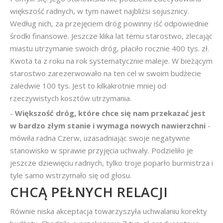
większość radnych, w tym nawet najbliżsi sojusznicy.
Według nich, za przejęciem dróg powinny iść odpowiednie
środki finansowe. Jeszcze klika lat temu starostwo, zlecając
miastu utrzymanie swoich dróg, płaciło rocznie 400 tys. zł.
Kwota ta z roku na rok systematycznie maleje. W bieżącym
starostwo zarezerwowało na ten cel w swoim budżecie
zaledwie 100 tys. Jest to kilkakrotnie mniej od
rzeczywistych kosztów utrzymania.
-
Większość dróg, które chce się nam przekazać jest
w bardzo złym stanie i wymaga nowych nawierzchni
-
mówiła radna Czerw, uzasadniając swoje negatywne
stanowisko w sprawie przyjęcia uchwały. Podzieliło je
jeszcze dziewięciu radnych, tylko troje poparło burmistrza i
tyle samo wstrzymało się od głosu.
CHCĄ PEŁNYCH RELACJI
Równie niska akceptacja towarzyszyła uchwalaniu korekty