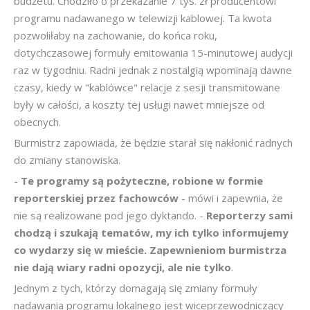
budżetu. Chodziło o przekazanie 7 tys. zł producentowi
programu nadawanego w telewizji kablowej. Ta kwota
pozwoliłaby na zachowanie, do końca roku,
dotychczasowej formuły emitowania 15-minutowej audycji
raz w tygodniu. Radni jednak z nostalgią wpominają dawne
czasy, kiedy w "kablówce" relacje z sesji transmitowane
były w całości, a koszty tej usługi nawet mniejsze od
obecnych.
Burmistrz zapowiada, że będzie starał się nakłonić radnych
do zmiany stanowiska.
-
Te programy są pożyteczne, robione w formie
reporterskiej przez fachowców
- mówi i zapewnia, że
nie są realizowane pod jego dyktando. -
Reporterzy sami
chodzą i szukają tematów, my ich tylko informujemy
co wydarzy się w mieście. Zapewnieniom burmistrza
nie dają wiary radni opozycji, ale nie tylko
.
Jednym z tych, którzy domagają się zmiany formuły
nadawania programu lokalnego jest wiceprzewodniczący