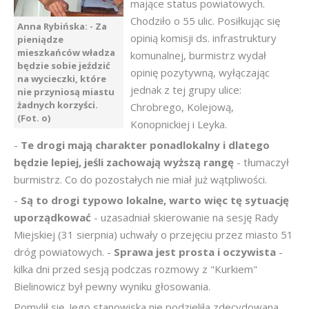
mające status powiatowych.
Chodziło o 55 ulic. Posiłkując się
Anna Rybińska: - Za
opinią komisji ds. infrastruktury
pieniądze
mieszkańców władza
komunalnej, burmistrz wydał
będzie sobie jeździć
opinię pozytywną, wyłączając
na wycieczki, które
jednak z tej grupy ulice:
nie przyniosą miastu
żadnych korzyści.
Chrobrego, Kolejową,
(Fot. o)
Konopnickiej i Leyka.
-
Te drogi mają charakter ponadlokalny i dlatego
będzie lepiej, jeśli zachowają wyższą rangę
- tłumaczył
burmistrz. Co do pozostałych nie miał już wątpliwości.
-
Są to drogi typowo lokalne, warto więc tę sytuację
uporządkować
- uzasadniał skierowanie na sesję Rady
Miejskiej (31 sierpnia) uchwały o przejęciu przez miasto 51
dróg powiatowych. -
Sprawa jest prosta i oczywista
-
kilka dni przed sesją podczas rozmowy z "Kurkiem"
Bielinowicz był pewny wyniku głosowania.
Pomylił się. Jego stanowiska nie podzieliła zdecydowana