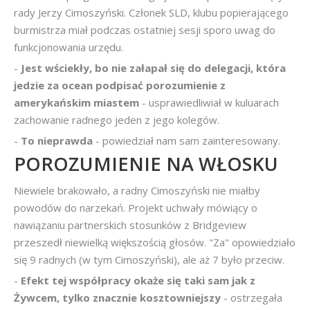
rady Jerzy Cimoszyński. Członek SLD, klubu popierającego
burmistrza miał podczas ostatniej sesji sporo uwag do
funkcjonowania urzędu.
-
Jest wściekły, bo nie załapał się do delegacji, która
jedzie za ocean podpisać porozumienie z
amerykańskim miastem
- usprawiedliwiał w kuluarach
zachowanie radnego jeden z jego kolegów.
-
To nieprawda
- powiedział nam sam zainteresowany.
POROZUMIENIE NA WŁOSKU
Niewiele brakowało, a radny Cimoszyński nie miałby
powodów do narzekań. Projekt uchwały mówiący o
nawiązaniu partnerskich stosunków z Bridgeview
przeszedł niewielką większością głosów. "Za" opowiedziało
się 9 radnych (w tym Cimoszyński), ale aż 7 było przeciw.
-
Efekt tej współpracy okaże się taki sam jak z
Żywcem, tylko znacznie kosztowniejszy
- ostrzegała