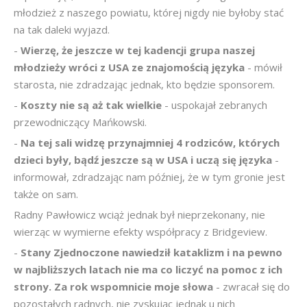
młodzież z naszego powiatu, której nigdy nie byłoby stać
na tak daleki wyjazd.
-
Wierzę, że jeszcze w tej kadencji grupa naszej
młodzieży wróci z USA ze znajomością języka
- mówił
starosta, nie zdradzając jednak, kto będzie sponsorem.
-
Koszty nie są aż tak wielkie
- uspokajał zebranych
przewodniczący Mańkowski.
-
Na tej sali widzę przynajmniej 4 rodziców, których
dzieci były, bądź jeszcze są w USA i uczą się języka
-
informował, zdradzając nam później, że w tym gronie jest
także on sam.
Radny Pawłowicz wciąż jednak był nieprzekonany, nie
wierząc w wymierne efekty współpracy z Bridgeview.
-
Stany Zjednoczone nawiedził kataklizm i na pewno
w najbliższych latach nie ma co liczyć na pomoc z ich
strony. Za rok wspomnicie moje słowa
- zwracał się do
pozostałych radnych, nie zyskując jednak u nich