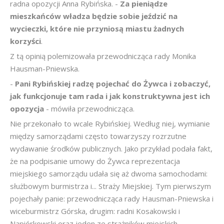
radna opozycji Anna Rybińska. -
Za pieniądze
mieszkańców władza będzie sobie jeździć na
wycieczki, które nie przyniosą miastu żadnych
korzyści
.
Z tą opinią polemizowała przewodnicząca rady Monika
Hausman-Pniewska.
-
Pani Rybińskiej radzę pojechać do Żywca i zobaczyć,
jak funkcjonuje tam rada i jak konstruktywna jest ich
opozycja
- mówiła przewodnicząca.
Nie przekonało to wcale Rybińskiej. Według niej, wymianie
między samorządami często towarzyszy rozrzutne
wydawanie środków publicznych. Jako przykład podała fakt,
że na podpisanie umowy do Żywca reprezentacja
miejskiego samorządu udała się aż dwoma samochodami:
służbowym burmistrza i... Straży Miejskiej. Tym pierwszym
pojechały panie: przewodnicząca rady Hausman-Pniewska i
wiceburmistrz Górska, drugim: radni Kosakowski i
Napiórkowski oraz jeden ze strażników miejskich.