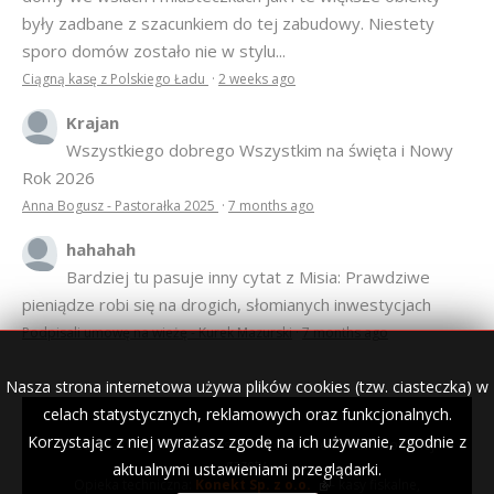
OSTATNIE KOMENTARZE
Anonim
Marzy mi się, żeby ta architektura Mazur, zarówno
domy we wsiach i miasteczkach jak i te większe obiekty
były zadbane z szacunkiem do tej zabudowy. Niestety
sporo domów zostało nie w stylu...
Ciągną kasę z Polskiego Ładu
·
2 weeks ago
Krajan
Wszystkiego dobrego Wszystkim na święta i Nowy
Rok 2026
Nasza strona internetowa używa plików cookies (tzw. ciasteczka) w
Anna Bogusz - Pastorałka 2025
·
7 months ago
celach statystycznych, reklamowych oraz funkcjonalnych.
Korzystając z niej wyrażasz zgodę na ich używanie, zgodnie z
hahahah
aktualnymi ustawieniami przeglądarki.
Bardziej tu pasuje inny cytat z Misia: Prawdziwe