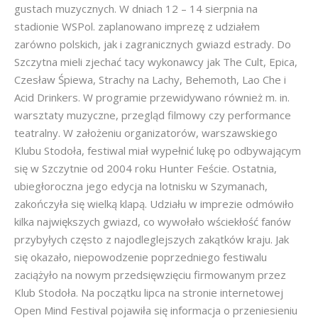
gustach muzycznych. W dniach 12 – 14 sierpnia na
stadionie WSPol. zaplanowano imprezę z udziałem
zarówno polskich, jak i zagranicznych gwiazd estrady. Do
Szczytna mieli zjechać tacy wykonawcy jak The Cult, Epica,
Czesław Śpiewa, Strachy na Lachy, Behemoth, Lao Che i
Acid Drinkers. W programie przewidywano również m. in.
warsztaty muzyczne, przegląd filmowy czy performance
teatralny. W założeniu organizatorów, warszawskiego
Klubu Stodoła, festiwal miał wypełnić lukę po odbywającym
się w Szczytnie od 2004 roku Hunter Feście. Ostatnia,
ubiegłoroczna jego edycja na lotnisku w Szymanach,
zakończyła się wielką klapą. Udziału w imprezie odmówiło
kilka największych gwiazd, co wywołało wściekłość fanów
przybyłych często z najodleglejszych zakątków kraju. Jak
się okazało, niepowodzenie poprzedniego festiwalu
zaciążyło na nowym przedsięwzięciu firmowanym przez
Klub Stodoła. Na początku lipca na stronie internetowej
Open Mind Festival pojawiła się informacja o przeniesieniu