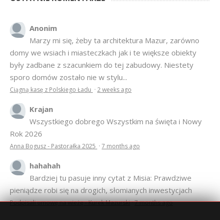
Anonim
Marzy mi się, żeby ta architektura Mazur, zarówno
domy we wsiach i miasteczkach jak i te większe obiekty
były zadbane z szacunkiem do tej zabudowy. Niestety
sporo domów zostało nie w stylu...
Ciągną kasę z Polskiego Ładu
·
2 weeks ago
Krajan
Wszystkiego dobrego Wszystkim na święta i Nowy
Rok 2026
Anna Bogusz - Pastorałka 2025
·
7 months ago
hahahah
Bardziej tu pasuje inny cytat z Misia: Prawdziwe
pieniądze robi się na drogich, słomianych inwestycjach
Podpisali umowę na wieżę - Kurek Mazurski
·
7 months ago