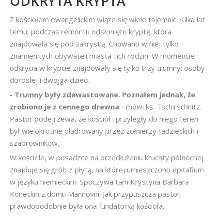
ODKRYTA KRYPTA
Z kościołem ewangelickim wiąże się wiele tajemnic. Kilka lat
temu, podczas remontu odsłonięto kryptę, która
znajdowała się pod zakrystią. Chowano w niej tylko
znamienitych obywateli miasta i ich rodzin. W momencie
odkrycia w krypcie znajdowały się tylko trzy trumny: osoby
dorosłej i dwojga dzieci.
- Trumny były zdewastowane. Poznałem jednak, że
zrobiono je z cennego drewna
- mówi ks. Tschirschnitz.
Pastor podejrzewa, że kościół i przyległy do niego teren
był wielokrotnie plądrowany przez żołnierzy radzieckich i
szabrowników.
W kościele, w posadzce na przedłużeniu kruchty północnej
znajduje się grób z płytą, na której umieszczono epitafium
w języku niemieckim. Spoczywa tam Krystyna Barbara
Koneckin z domu Mannovin. Jak przypuszcza pastor,
prawdopodobnie była ona fundatorką kościoła.