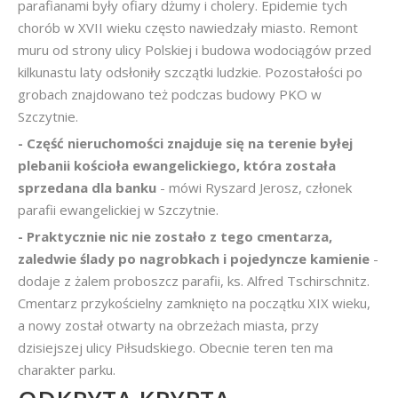
parafianami były ofiary dżumy i cholery. Epidemie tych
chorób w XVII wieku często nawiedzały miasto. Remont
muru od strony ulicy Polskiej i budowa wodociągów przed
kilkunastu laty odsłoniły szczątki ludzkie. Pozostałości po
grobach znajdowano też podczas budowy PKO w
Szczytnie.
- Część nieruchomości znajduje się na terenie byłej
plebanii kościoła ewangelickiego, która została
sprzedana dla banku
- mówi Ryszard Jerosz, członek
parafii ewangelickiej w Szczytnie.
- Praktycznie nic nie zostało z tego cmentarza,
zaledwie ślady po nagrobkach i pojedyncze kamienie
-
dodaje z żalem proboszcz parafii, ks. Alfred Tschirschnitz.
Cmentarz przykościelny zamknięto na początku XIX wieku,
a nowy został otwarty na obrzeżach miasta, przy
dzisiejszej ulicy Piłsudskiego. Obecnie teren ten ma
charakter parku.