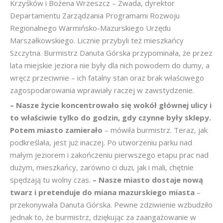
Krzyśków i Bożena Wrzeszcz – Zwada, dyrektor
Departamentu Zarządzania Programami Rozwoju
Regionalnego Warmińsko-Mazurskiego Urzędu
Marszałkowskiego. Licznie przybyli też mieszkańcy
Szczytna. Burmistrz Danuta Górska przypominała, że przez
lata miejskie jeziora nie były dla nich powodem do dumy, a
wręcz przeciwnie – ich fatalny stan oraz brak właściwego
zagospodarowania wprawiały raczej w zawstydzenie.
– Nasze życie koncentrowało się wokół głównej ulicy i
to właściwie tylko do godzin, gdy czynne były sklepy.
Potem miasto zamierało
– mówiła burmistrz. Teraz, jak
podkreślała, jest już inaczej. Po utworzeniu parku nad
małym jeziorem i zakończeniu pierwszego etapu prac nad
dużym, mieszkańcy, zarówno ci duzi, jak i mali, chętnie
spędzają tu wolny czas.
– Nasze miasto dostaje nową
twarz i pretenduje do miana mazurskiego miasta
–
przekonywała Danuta Górska. Pewne zdziwienie wzbudziło
jednak to, że burmistrz, dziękując za zaangażowanie w