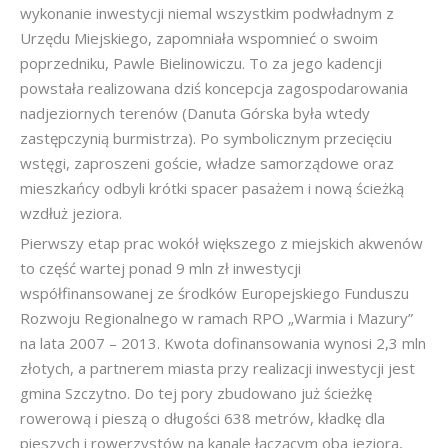
wykonanie inwestycji niemal wszystkim podwładnym z
Urzędu Miejskiego, zapomniała wspomnieć o swoim
poprzedniku, Pawle Bielinowiczu. To za jego kadencji
powstała realizowana dziś koncepcja zagospodarowania
nadjeziornych terenów (Danuta Górska była wtedy
zastępczynią burmistrza). Po symbolicznym przecięciu
wstęgi, zaproszeni goście, władze samorządowe oraz
mieszkańcy odbyli krótki spacer pasażem i nową ścieżką
wzdłuż jeziora.
Pierwszy etap prac wokół większego z miejskich akwenów
to część wartej ponad 9 mln zł inwestycji
współfinansowanej ze środków Europejskiego Funduszu
Rozwoju Regionalnego w ramach RPO „Warmia i Mazury”
na lata 2007 – 2013. Kwota dofinansowania wynosi 2,3 mln
złotych, a partnerem miasta przy realizacji inwestycji jest
gmina Szczytno. Do tej pory zbudowano już ścieżkę
rowerową i pieszą o długości 638 metrów, kładkę dla
pieszych i rowerzystów na kanale łączącym oba jeziora,