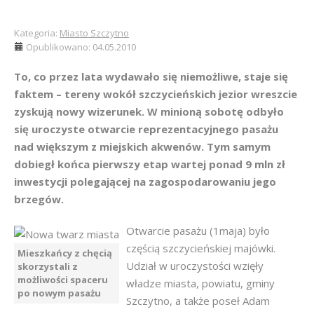
Kategoria:
Miasto Szczytno
Opublikowano: 04.05.2010
To, co przez lata wydawało się niemożliwe, staje się
faktem – tereny wokół szczycieńskich jezior wreszcie
zyskują nowy wizerunek. W minioną sobotę odbyło
się uroczyste otwarcie reprezentacyjnego pasażu
nad większym z miejskich akwenów. Tym samym
dobiegł końca pierwszy etap wartej ponad 9 mln zł
inwestycji polegającej na zagospodarowaniu jego
brzegów.
Otwarcie pasażu (1maja) było
częścią szczycieńskiej majówki.
Mieszkańcy z chęcią
Udział w uroczystości wzięły
skorzystali z
możliwości spaceru
władze miasta, powiatu, gminy
po nowym pasażu
Szczytno, a także poseł Adam