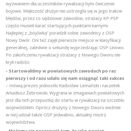
wyzwaniem dla uczestników rywalizacji było ćwiczenie
bojowe. Większość drużyn nie ustrzegła się w jego trakcie
błędów, przez co sędziowie zawodów, strażacy KP PSP
często musieli karać startujących punktami karnymi.
Najlepiej z „bojówką” poradzili sobie zawodnicy z OSP
Nowy Dwór. Oni też zajęli pierwsze miejsce w klasyfikacji
generalnej, zaledwie o sekundę wyprzedzając OSP Linowo.
Po zakończeniu rywalizacji strażacy z Nowego Dworu nie
kryli radości.
- Startowaliśmy w powiatowych zawodach po raz
pierwszy i od razu udało się nam osiągnąć taki sukces
– mówią prezes jednostki Radosław Lemański i naczelnik
Arkadiusz Żebrowski. Wygrana w zmaganiach powiatowych
jest dla nich przepustką do startu w rywalizacji na szczeblu
wojewódzkim. Oprócz drużyny z Nowego Dworu weźmie
w niej udział także OSP Jedwabno, aktualny mistrz
województwa.
- Możemy się poszczycić tym, że jako powiat