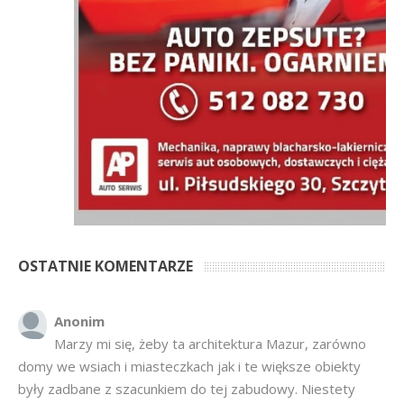
OSTATNIE KOMENTARZE
Anonim
Marzy mi się, żeby ta architektura Mazur, zarówno
domy we wsiach i miasteczkach jak i te większe obiekty
były zadbane z szacunkiem do tej zabudowy. Niestety