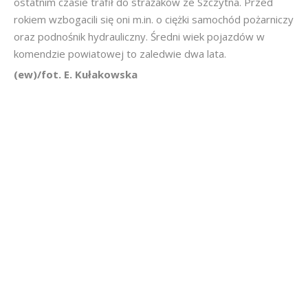
ostatnim czasie trafił do strażaków ze Szczytna. Przed
rokiem wzbogacili się oni m.in. o ciężki samochód pożarniczy
oraz podnośnik hydrauliczny. Średni wiek pojazdów w
komendzie powiatowej to zaledwie dwa lata.
(ew)/fot. E. Kułakowska