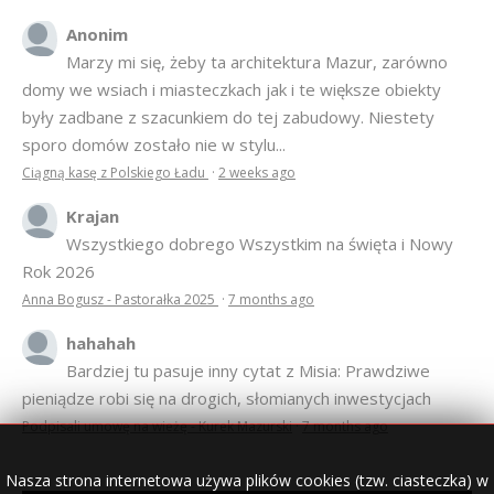
Anonim
Marzy mi się, żeby ta architektura Mazur, zarówno
domy we wsiach i miasteczkach jak i te większe obiekty
były zadbane z szacunkiem do tej zabudowy. Niestety
sporo domów zostało nie w stylu...
Ciągną kasę z Polskiego Ładu
·
2 weeks ago
Krajan
Wszystkiego dobrego Wszystkim na święta i Nowy
Rok 2026
Anna Bogusz - Pastorałka 2025
·
7 months ago
hahahah
Bardziej tu pasuje inny cytat z Misia: Prawdziwe
pieniądze robi się na drogich, słomianych inwestycjach
Podpisali umowę na wieżę - Kurek Mazurski
·
7 months ago
Nasza strona internetowa używa plików cookies (tzw. ciasteczka) w