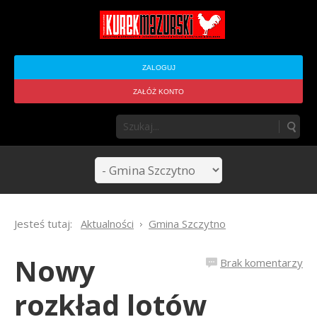
ZALOGUJ
ZAŁÓŻ KONTO
Jesteś tutaj:
Aktualności
Gmina Szczytno
Nowy
Brak komentarzy
rozkład lotów