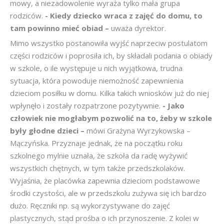
mowy, a niezadowolenie wyraża tylko mała grupa
rodziców.
- Kiedy dziecko wraca z zajęć do domu, to
tam powinno mieć obiad –
uważa dyrektor.
Mimo wszystko postanowiła wyjść naprzeciw postulatom
części rodziców i poprosiła ich, by składali podania o obiady
w szkole, o ile występuje u nich wyjątkowa, trudna
sytuacja, która powoduje niemożność zapewnienia
dzieciom posiłku w domu. Kilka takich wniosków już do niej
wpłynęło i zostały rozpatrzone pozytywnie.
- Jako
człowiek nie mogłabym pozwolić na to, żeby w szkole
były głodne dzieci –
mówi Grażyna Wyrzykowska –
Mączyńska. Przyznaje jednak, że na początku roku
szkolnego mylnie uznała, że szkoła da radę wyżywić
wszystkich chętnych, w tym także przedszkolaków.
Wyjaśnia, że placówka zapewnia dzieciom podstawowe
środki czystości, ale w przedszkolu zużywa się ich bardzo
dużo. Ręczniki np. są wykorzystywane do zajęć
plastycznych, stąd prośba o ich przynoszenie. Z kolei w