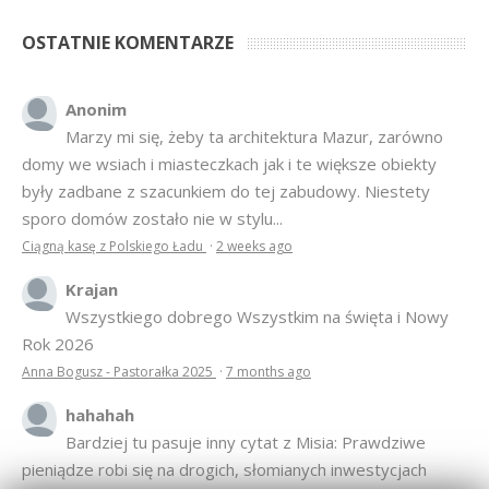
były zadbane z szacunkiem do tej zabudowy. Niestety
sporo domów zostało nie w stylu...
Ciągną kasę z Polskiego Ładu
·
2 weeks ago
Krajan
Wszystkiego dobrego Wszystkim na święta i Nowy
Rok 2026
Anna Bogusz - Pastorałka 2025
·
7 months ago
hahahah
Bardziej tu pasuje inny cytat z Misia: Prawdziwe
pieniądze robi się na drogich, słomianych inwestycjach
Podpisali umowę na wieżę - Kurek Mazurski
·
7 months ago
© 2007–2018 Kurek Mazurski — archiwalne wydania lokalnej
gazety.
Opieka techniczna:
Konekt Sp. z o.o.
- kasy fiskalne,
terminale płatnicze, usługi IT, wizytówki w lokalnych domenach