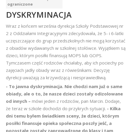
ograniczone
DYSKRYMINACJA
Wraz z końcem września dyrekcja Szkoły Podstawowej nr
2 z Oddziałami Integracyjnymi zdecydowała, że 5- i 6-latki
uczęszczające do grup przedszkolnych nie mogą korzystać
z obiadów wydawanych w szkolnej stołówce. Wyjątkiem są
dzieci, którym posiłki finansują MOPS lub GOPS.
Tymczasem część rodziców chciałaby, aby ich pociechy po
zajęciach jadły obiady wraz z rówieśnikami. Decyzję
dyrekcji uważają za krzywdzącą i niesprawiedliwą.
- To jawna dyskryminacja. Nie chodzi nam już o same
obiady, ale o to, że nasze dzieci zostały odizolowane
od innych –
mówi jeden z rodziców, pan Marcin. Dodaje,
że teraz w szkole dochodzi do przykrych sytuacji.
- Kilka
dni temu byłem świadkiem sceny, że dzieci, którym
posiłki finansuje opieka społeczna poszły jeść, a
pozostałe zostały zaprowadzone do klasy i tam