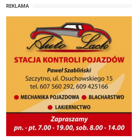
REKLAMA
OSTATNIE KOMENTARZE
Anonim
Marzy mi się, żeby ta architektura Mazur, zarówno
domy we wsiach i miasteczkach jak i te większe obiekty