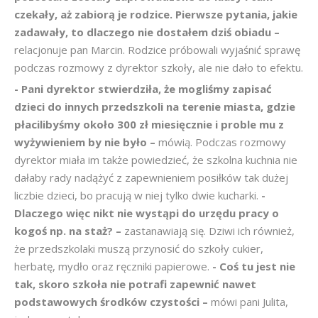
czekały, aż zabiorą je rodzice. Pierwsze pytania, jakie
zadawały, to dlaczego nie dostałem dziś obiadu –
relacjonuje pan Marcin. Rodzice próbowali wyjaśnić sprawę
podczas rozmowy z dyrektor szkoły, ale nie dało to efektu.
- Pani dyrektor stwierdziła, że mogliśmy zapisać
dzieci do innych przedszkoli na terenie miasta, gdzie
płacilibyśmy około 300 zł miesięcznie i proble
mu z
wyżywieniem by nie było –
mówią. Podczas rozmowy
dyrektor miała im także powiedzieć, że szkolna kuchnia nie
dałaby rady nadążyć z zapewnieniem posiłków tak dużej
liczbie dzieci, bo pracują w niej tylko dwie kucharki.
-
Dlaczego więc nikt nie wystąpi do urzędu pracy o
kogoś np. na staż? –
zastanawiają się. Dziwi ich również,
że przedszkolaki muszą przynosić do szkoły cukier,
herbatę, mydło oraz ręczniki papierowe.
- Coś tu jest nie
tak, skoro szkoła nie potrafi zapewnić nawet
podstawowych środków czystości –
mówi pani Julita,