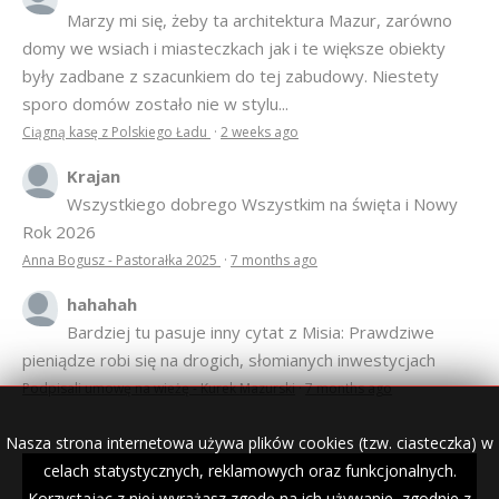
Marzy mi się, żeby ta architektura Mazur, zarówno
domy we wsiach i miasteczkach jak i te większe obiekty
były zadbane z szacunkiem do tej zabudowy. Niestety
sporo domów zostało nie w stylu...
Ciągną kasę z Polskiego Ładu
·
2 weeks ago
Krajan
Wszystkiego dobrego Wszystkim na święta i Nowy
Rok 2026
Anna Bogusz - Pastorałka 2025
·
7 months ago
hahahah
Bardziej tu pasuje inny cytat z Misia: Prawdziwe
pieniądze robi się na drogich, słomianych inwestycjach
Podpisali umowę na wieżę - Kurek Mazurski
·
7 months ago
Nasza strona internetowa używa plików cookies (tzw. ciasteczka) w
celach statystycznych, reklamowych oraz funkcjonalnych.
Korzystając z niej wyrażasz zgodę na ich używanie, zgodnie z