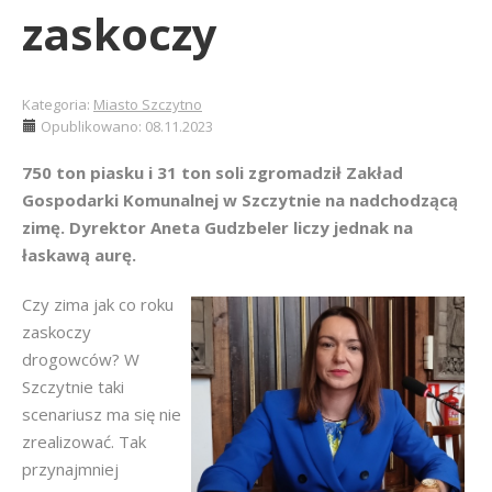
zaskoczy
Kategoria:
Miasto Szczytno
Opublikowano: 08.11.2023
750 ton piasku i 31 ton soli zgromadził Zakład
Gospodarki Komunalnej w Szczytnie na nadchodzącą
zimę. Dyrektor Aneta Gudzbeler liczy jednak na
łaskawą aurę.
Czy zima jak co roku
zaskoczy
drogowców? W
Szczytnie taki
scenariusz ma się nie
zrealizować. Tak
przynajmniej