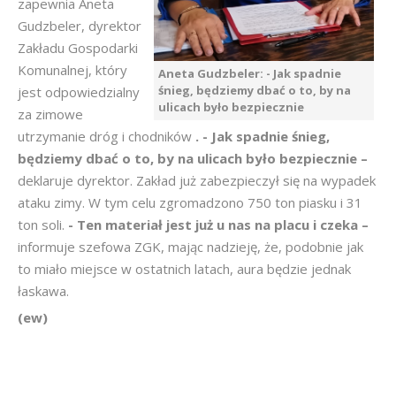
zapewnia Aneta
Gudzbeler, dyrektor
Zakładu Gospodarki
Komunalnej, który
Aneta Gudzbeler: - Jak spadnie
śnieg, będziemy dbać o to, by na
jest odpowiedzialny
ulicach było bezpiecznie
za zimowe
utrzymanie dróg i chodników
. - Jak spadnie śnieg,
będziemy dbać o to, by na ulicach było bezpiecznie –
deklaruje dyrektor. Zakład już zabezpieczył się na wypadek
ataku zimy. W tym celu zgromadzono 750 ton piasku i 31
ton soli.
- Ten materiał jest już u nas na placu i czeka –
informuje szefowa ZGK, mając nadzieję, że, podobnie jak
to miało miejsce w ostatnich latach, aura będzie jednak
łaskawa.
(ew)