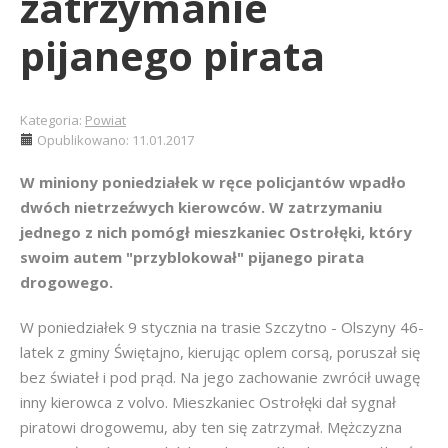
zatrzymanie
pijanego pirata
Kategoria:
Powiat
Opublikowano: 11.01.2017
W miniony poniedziałek w ręce policjantów wpadło
dwóch nietrzeźwych kierowców. W zatrzymaniu
jednego z nich pomógł mieszkaniec Ostrołęki, który
swoim autem "przyblokował" pijanego pirata
drogowego.
W poniedziałek 9 stycznia na trasie Szczytno - Olszyny 46-
latek z gminy Świętajno, kierując oplem corsą, poruszał się
bez świateł i pod prąd. Na jego zachowanie zwrócił uwagę
inny kierowca z volvo. Mieszkaniec Ostrołęki dał sygnał
piratowi drogowemu, aby ten się zatrzymał. Mężczyzna