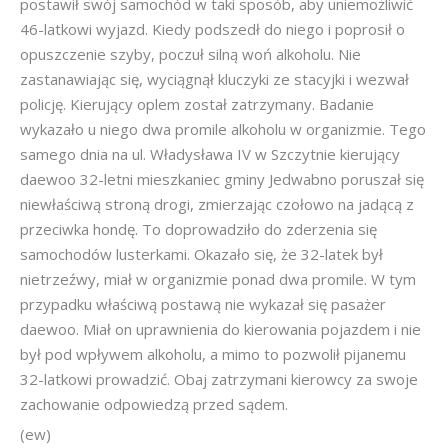
postawił swój samochód w taki sposób, aby uniemożliwić
46-latkowi wyjazd. Kiedy podszedł do niego i poprosił o
opuszczenie szyby, poczuł silną woń alkoholu. Nie
zastanawiając się, wyciągnął kluczyki ze stacyjki i wezwał
policję. Kierujący oplem został zatrzymany. Badanie
wykazało u niego dwa promile alkoholu w organizmie. Tego
samego dnia na ul. Władysława IV w Szczytnie kierujący
daewoo 32-letni mieszkaniec gminy Jedwabno poruszał się
niewłaściwą stroną drogi, zmierzając czołowo na jadącą z
przeciwka hondę. To doprowadziło do zderzenia się
samochodów lusterkami. Okazało się, że 32-latek był
nietrzeźwy, miał w organizmie ponad dwa promile. W tym
przypadku właściwą postawą nie wykazał się pasażer
daewoo. Miał on uprawnienia do kierowania pojazdem i nie
był pod wpływem alkoholu, a mimo to pozwolił pijanemu
32-latkowi prowadzić. Obaj zatrzymani kierowcy za swoje
zachowanie odpowiedzą przed sądem.
(ew)