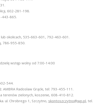
31.
olicji, 602-281-198.
3-443-865.
e lub okolicach, 535-663-601, 792-463-601.
ą, 786-955-850.
edzielę wstęp wolny od 7:00-14:00
502-544.
taż. AMBRA Radosław Grącki, tel: 793-455-111.
ja terenów zielonych, koszenie, 608-410-812.
ul. Chrobrego 1, Szczytno,
skontoszczytno@wp.pl
, tel.