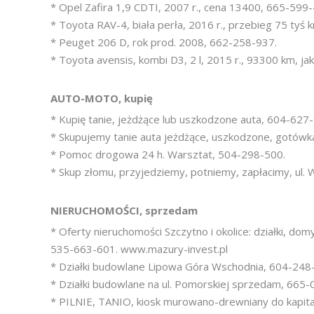
* Opel Zafira 1,9 CDTI, 2007 r., cena 13400, 665-599-
* Toyota RAV-4, biała perła, 2016 r., przebieg 75 tyś 
* Peuget 206 D, rok prod. 2008, 662-258-937.
* Toyota avensis, kombi D3, 2 l, 2015 r., 93300 km, j
AUTO-MOTO, kupię
* Kupię tanie, jeżdżące lub uszkodzone auta, 604-627
* Skupujemy tanie auta jeżdżące, uszkodzone, gotówka
* Pomoc drogowa 24 h. Warsztat, 504-298-500.
* Skup złomu, przyjedziemy, potniemy, zapłacimy, ul.
NIERUCHOMOŚCI, sprzedam
* Oferty nieruchomości Szczytno i okolice: działki, dom
535-663-601. www.mazury-invest.pl
* Działki budowlane Lipowa Góra Wschodnia, 604-248
* Działki budowlane na ul. Pomorskiej sprzedam, 665-
* PILNIE, TANIO, kiosk murowano-drewniany do kapit