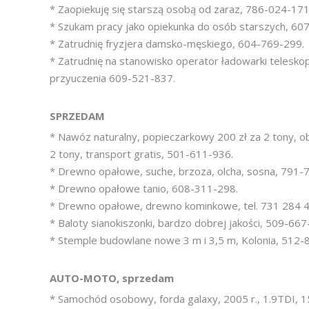
* Zaopiekuję się starszą osobą od zaraz, 786-024-171
* Szukam pracy jako opiekunka do osób starszych, 60
* Zatrudnię fryzjera damsko-męskiego, 604-769-299.
* Zatrudnię na stanowisko operator ładowarki telesko
przyuczenia 609-521-837.
SPRZEDAM
* Nawóz naturalny, popieczarkowy 200 zł za 2 tony, ob
2 tony, transport gratis, 501-611-936.
* Drewno opałowe, suche, brzoza, olcha, sosna, 791-
* Drewno opałowe tanio, 608-311-298.
* Drewno opałowe, drewno kominkowe, tel. 731 284 4
* Baloty sianokiszonki, bardzo dobrej jakości, 509-667
* Stemple budowlane nowe 3 m i 3,5 m, Kolonia, 512-
AUTO-MOTO, sprzedam
* Samochód osobowy, forda galaxy, 2005 r., 1.9TDI,