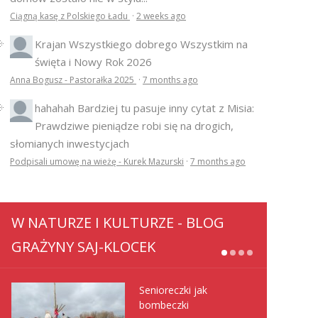
Ciągną kasę z Polskiego Ładu
·
2 weeks ago
Krajan
Wszystkiego dobrego Wszystkim na
święta i Nowy Rok 2026
Anna Bogusz - Pastorałka 2025
·
7 months ago
hahahah
Bardziej tu pasuje inny cytat z Misia:
Prawdziwe pieniądze robi się na drogich,
słomianych inwestycjach
Podpisali umowę na wieżę - Kurek Mazurski
·
7 months ago
W NATURZE I KULTURZE - BLOG
GRAŻYNY SAJ-KLOCEK
Senioreczki jak
bombeczki