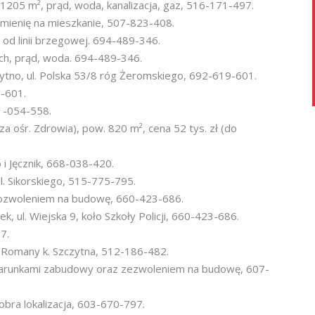
 1205 m², prąd, woda, kanalizacja, gaz, 516-171-497.
amienię na mieszkanie, 507-823-408.
 od linii brzegowej. 694-489-346.
ch, prąd, woda. 694-489-346.
tno, ul. Polska 53/8 róg Żeromskiego, 692-619-601.
9-601.
91-054-558.
a ośr. Zdrowia), pow. 820 m², cena 52 tys. zł (do
o i Jęcznik, 668-038-420.
ul. Sikorskiego, 515-775-795.
 pozwoleniem na budowę, 660-423-686.
, ul. Wiejska 9, koło Szkoły Policji, 660-423-686.
7.
Romany k. Szczytna, 512-186-482.
 i warunkami zabudowy oraz zezwoleniem na budowę, 607-
dobra lokalizacja, 603-670-797.