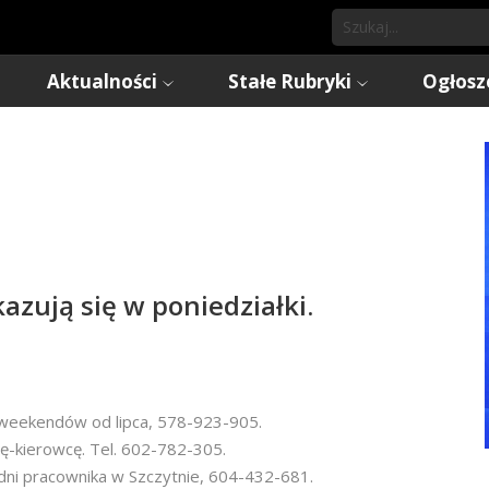
Aktualności
Stałe Rubryki
Ogłosz
azują się w poniedziałki.
 weekendów od lipca, 578-923-905.
ę-kierowcę. Tel. 602-782-305.
dni pracownika w Szczytnie, 604-432-681.