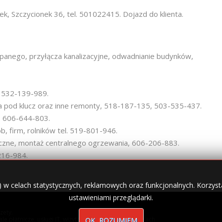
Szczycionek 36, tel. 501022415. Dojazd do klienta.
łupanego, przyłącza kanalizacyjne, odwadnianie budynków,
, 532-139-989.
pod klucz oraz inne remonty, 518-187-135, 503-535-437.
m. 606-644-803.
b, firm, rolników tel. 519-801-946.
czne, montaż centralnego ogrzewania, 606-206-883.
216-984.
) w celach statystycznych, reklamowych oraz funkcjonalnych. Korzysta
ustawieniami przeglądarki.
zety.
nale płatnicze, usługi IT, wizytówki w lokalnych domenach
OK, ROZUMIEM