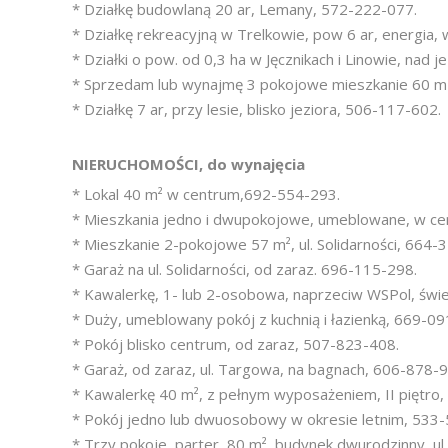
* Działkę budowlaną 20 ar, Lemany, 572-222-077.
* Działkę rekreacyjną w Trelkowie, pow 6 ar, energia
* Działki o pow. od 0,3 ha w Jęcznikach i Linowie, nad
* Sprzedam lub wynajmę 3 pokojowe mieszkanie 60 m2, 
* Działkę 7 ar, przy lesie, blisko jeziora, 506-117-602.
NIERUCHOMOŚCI, do wynajęcia
* Lokal 40 m² w centrum,692-554-293.
* Mieszkania jedno i dwupokojowe, umeblowane, w ce
* Mieszkanie 2-pokojowe 57 m², ul. Solidarności, 664-
* Garaż na ul. Solidarności, od zaraz. 696-115-298.
* Kawalerkę, 1- lub 2-osobowa, naprzeciw WSPol, świ
* Duży, umeblowany pokój z kuchnią i łazienką, 669-0
* Pokój blisko centrum, od zaraz, 507-823-408.
* Garaż, od zaraz, ul. Targowa, na bagnach, 606-878-
* Kawalerkę 40 m², z pełnym wyposażeniem, II piętro,
* Pokój jedno lub dwuosobowy w okresie letnim, 533
* Trzy pokoje, parter, 80 m², budynek dwurodzinny, ul.