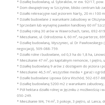
* Działkę budowlaną, ul. Sybiraków, nr ew. 92/17, pow.
* Dom dwupiętrowy w Szczytnie, blisko centrum lub z
* Działki rekreacyjne nad jeziorem Narty, 20 m i 100 m
* Działki budowlane z warunkami zabudowy w Olszyna
* Sprzedam lub wynajmę pawilon handlowy 60 m² Szczy
* Działkę rolną 30 arów w Wawrochach, tanio, 692-61
* Mieszkanie, ul. Odrodzenia 4, 60 m², na parterze, 6
* Działkę budowlaną, Myszyniec, ul. Dr Pawłowskiego (z
negocjacji), 509-088-759.
* Działki rolne i budowlane, od 0,3 ha do 1,8 ha, Linow
* Mieszkanie 47 m², po kapitalnym remoncie, I piętro, 
* Działkę budowlaną 9 arów z dostępem do jeziora i
* Mieszkanie 46,5 m², wszystkie media + garaż i ogródek
* Działki budowlane Lipowa Góra Wschód, 502-657-88
* Działkę budowlaną 5200 m2 z warunkami zabudowy, 
* Pół hektara działki rolnej w Jęczniku z możliwością
050-249.
* Mieszkanie M4, 74 m², 3 pokoje, 3 piętro, ul. Lanca, 