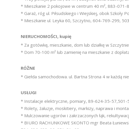
* Mieszkanie 2 pokojowe w centrum 40 m², 883-071-8
* Garaż, róg ul. Piłsudskiego i Wiejskiej, obok Szkoły P
* Mieszkanie ul. Leyka 60, Szczytno, 604-769-299, 50
NIERUCHOMOŚCI, kupię
* Za gotówkę, mieszkanie, dom lub działkę w Szczytni
* Dom 70-100 m² lub zamienię na mieszkanie z dopłat
RÓŻNE
* Giełda samochodowa. ul. Bartna Strona 4 w każdą ni
USŁUGI
* Instalacje elektryczne, pomiary, 89-624-35-57,501-
* Rolety, żaluzje, moskitiery, markizy, naprawa i mon
* Mulczowanie ugorów i zakrzaczonych łąk, rekultywac
* BIURO RACHUNKOWE SKONTO mgr Beata Łuniewska. 