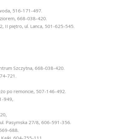
, woda, 516-171-497.
 jeziorem, 668-038-420.
II piętro, ul. Lanca, 501-625-545.
ntrum Szczytna, 668-038-420.
374-721.
eżo po remoncie, 507-146-492.
91-949,
920,
 ul. Pasymska 27/8, 606-591-356.
-569-688.
 Kajki, 604-755-111.