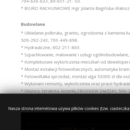
794-636-633, 89-651-21- 03.
* BIURO RACHUNKOWE mgr Jolanta Bagińska-Waloszek, 
Budowlane
* Układanie polbruku, granitu, ogrodzenia z kamienia 
509-292-243, 793-449-898.
* Hydrauliczne, 602-211-863.
* Szpachlowanie, malowanie i usługi ogólnobudowlane
* Kompleksowe wykończenia mieszkań od dewelopera 
* Montaż instalacji fotowoltaicznych, automatyka bra
* Fotowoltaika sprzedaż, montaż ulga 53000 zł dla osó
* Wykonam remonty, wykończenia oraz prace hydrauli
* Glazura, terakota, łazienki,ZBIGNIEW ZAŁĘSKI, 500-
Nasza strona internetowa używa plików cookies (tzw. ciasteczka
© 2007–2018 Kurek Mazurski — archiwalne wydania lokalnej ga
Opieka techniczna:
Konekt Sp. z o.o.
- kasy fiskalne, termi