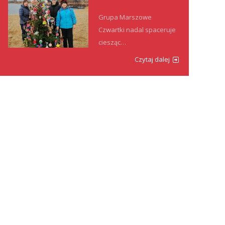
Grupa Marszowe
Czwartki nadal spaceruje
ciesząc…
Czytaj dalej