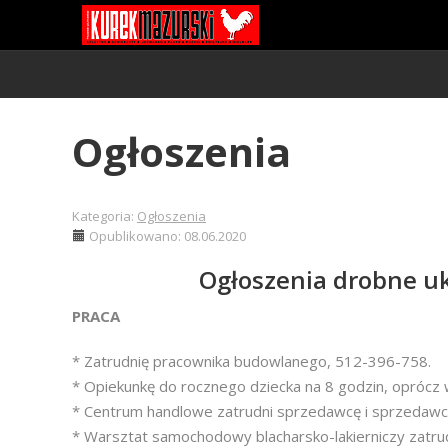
Ogłoszenia
Kategoria:
Ogłoszenia
Opublikowano: 08.06.2020
Ogłoszenia drobne uk
PRACA
* Zatrudnię pracownika budowlanego, 512-396-758.
* Opiekunkę do rocznego dziecka na 8 godzin, oprócz
* Centrum handlowe zatrudni sprzedawcę i sprzedawc
* Warsztat samochodowy blacharsko-lakierniczy zatru