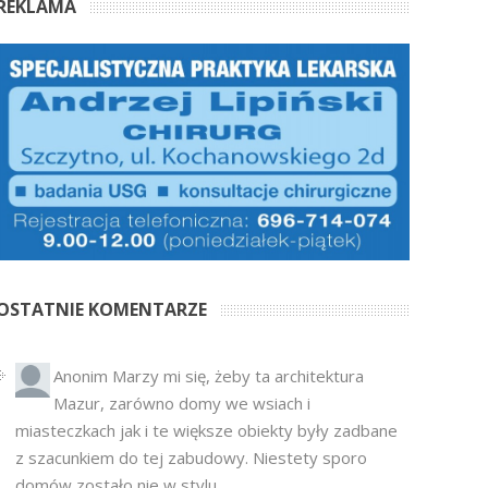
REKLAMA
OSTATNIE KOMENTARZE
Anonim
Marzy mi się, żeby ta architektura
Mazur, zarówno domy we wsiach i
miasteczkach jak i te większe obiekty były zadbane
z szacunkiem do tej zabudowy. Niestety sporo
domów zostało nie w stylu...