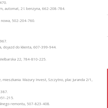
470.
km, automat, 2 l. benzyna, 662-208-784.
ak nowa, 502-204-760.
-967.
, dojazd do klienta, 607-399-944.
 Wielbarska 22, 784-810-225.
y, mieszkania. Mazury Invest, Szczytno, plac Juranda 2/1,
-387.
051-215.
alnego remontu, 507-823-408.