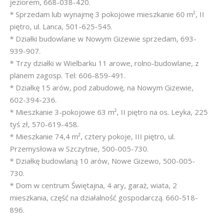
jeziorem, 668-038-420.
* Sprzedam lub wynajmę 3 pokojowe mieszkanie 60 m², II
piętro, ul. Lanca, 501-625-545.
* Działki budowlane w Nowym Gizewie sprzedam, 693-
939-907.
* Trzy działki w Wielbarku 11 arowe, rolno-budowlane, z
planem zagosp. Tel: 606-859-491.
* Działkę 15 arów, pod zabudowę, na Nowym Gizewie,
602-394-236.
* Mieszkanie 3-pokojowe 63 m², II piętro na os. Leyka, 225
tyś zł, 570-619-458.
* Mieszkanie 74,4 m², cztery pokoje, III piętro, ul.
Przemysłowa w Szczytnie, 500-005-730.
* Działkę budowlaną 10 arów, Nowe Gizewo, 500-005-
730.
* Dom w centrum Świętajna, 4 ary, garaż, wiata, 2
mieszkania, część na działalność gospodarczą. 660-518-
896.