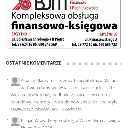
OSTATNIE KOMENTARZE
Anonim
Marzy mi się, żeby ta architektura Mazur,
zarówno domy we wsiach i miasteczkach jak i te
większe obiekty były zadbane z szacunkiem do tej
zabudowy. Niestety sporo domów zostało nie w stylu...
Ciągną kasę z Polskiego Ładu
·
2 weeks ago
Krajan
Wszystkiego dobrego Wszystkim na święta i
Nowy Rok 2026