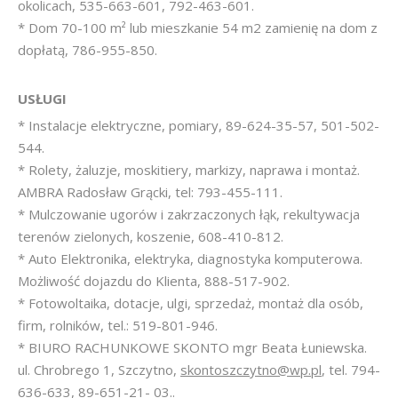
okolicach, 535-663-601, 792-463-601.
* Dom 70-100 m² lub mieszkanie 54 m2 zamienię na dom z
dopłatą, 786-955-850.
USŁUGI
* Instalacje elektryczne, pomiary, 89-624-35-57, 501-502-
544.
* Rolety, żaluzje, moskitiery, markizy, naprawa i montaż.
AMBRA Radosław Grącki, tel: 793-455-111.
* Mulczowanie ugorów i zakrzaczonych łąk, rekultywacja
terenów zielonych, koszenie, 608-410-812.
* Auto Elektronika, elektryka, diagnostyka komputerowa.
Możliwość dojazdu do Klienta, 888-517-902.
* Fotowoltaika, dotacje, ulgi, sprzedaż, montaż dla osób,
firm, rolników, tel.: 519-801-946.
* BIURO RACHUNKOWE SKONTO mgr Beata Łuniewska.
ul. Chrobrego 1, Szczytno,
skontoszczytno@wp.pl
, tel. 794-
636-633, 89-651-21- 03..