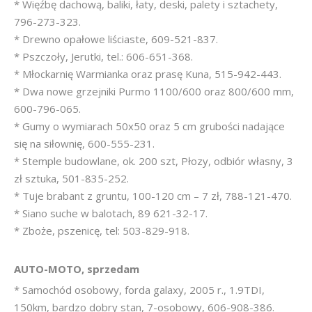
* Więźbę dachową, baliki, łaty, deski, palety i sztachety,
796-273-323.
* Drewno opałowe liściaste, 609-521-837.
* Pszczoły, Jerutki, tel.: 606-651-368.
* Młockarnię Warmianka oraz prasę Kuna, 515-942-443.
* Dwa nowe grzejniki Purmo 1100/600 oraz 800/600 mm,
600-796-065.
* Gumy o wymiarach 50x50 oraz 5 cm grubości nadające
się na siłownię, 600-555-231.
* Stemple budowlane, ok. 200 szt, Płozy, odbiór własny, 3
zł sztuka, 501-835-252.
* Tuje brabant z gruntu, 100-120 cm – 7 zł, 788-121-470.
* Siano suche w balotach, 89 621-32-17.
* Zboże, pszenicę, tel: 503-829-918.
AUTO-MOTO, sprzedam
* Samochód osobowy, forda galaxy, 2005 r., 1.9TDI,
150km, bardzo dobry stan, 7-osobowy, 606-908-386.