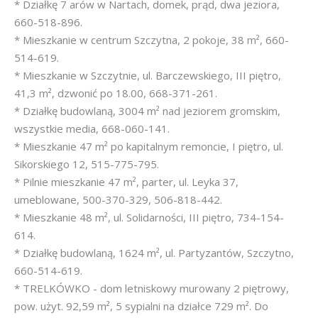
* Działkę 7 arów w Nartach, domek, prąd, dwa jeziora,
660-518-896.
* Mieszkanie w centrum Szczytna, 2 pokoje, 38 m², 660-
514-619.
* Mieszkanie w Szczytnie, ul. Barczewskiego, III piętro,
41,3 m², dzwonić po 18.00, 668-371-261.
* Działkę budowlaną, 3004 m² nad jeziorem gromskim,
wszystkie media, 668-060-141.
* Mieszkanie 47 m² po kapitalnym remoncie, I piętro, ul.
Sikorskiego 12, 515-775-795.
* Pilnie mieszkanie 47 m², parter, ul. Leyka 37,
umeblowane, 500-370-329, 506-818-442.
* Mieszkanie 48 m², ul. Solidarności, III piętro, 734-154-
614.
* Działkę budowlaną, 1624 m², ul. Partyzantów, Szczytno,
660-514-619.
* TRELKÓWKO - dom letniskowy murowany 2 piętrowy,
pow. użyt. 92,59 m², 5 sypialni na działce 729 m². Do