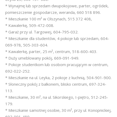
* Wynajmę lub sprzedam dwupokojowe, parter, ogródek,
pomieszczenie gospodarcze, weranda, 660 518 896.
* Mieszkanie 100 m² w Olszynach, 515 372 408,
* Kawalerkę, 509-472-008.
* Garaż przy ul. Targowej, 604-795-032.
* Mieszkanie dla studentów, 4 pokoje lub sprzedam, 604-
069-978, 505-303-604.
* Kawalerkę, parter, 25 m², centrum, 518-600-403.
* Duży umeblowany pokój, 669-091-949.
* Pokoje studentkom lub osobom pracującym w centrum,
692-022-252.
* Mieszkanie na ul. Leyka, 2 pokoje z kuchnią, 504-901-900.
* Słoneczny pokój z balkonem, blisko centrum, 697-324-
113.
* Mieszkanie, 30 m², na ul. Sikorskiego, I-piętro, 512-245-
179.
* Mieszkanie samotnej osobie, 30 m², przy ul. Konopnickiej,
692-001-489.