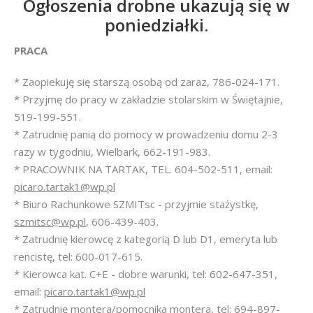
Ogłoszenia drobne ukazują się w
poniedziałki.
PRACA
* Zaopiekuję się starszą osobą od zaraz, 786-024-171.
* Przyjmę do pracy w zakładzie stolarskim w Świętajnie,
519-199-551.
* Zatrudnię panią do pomocy w prowadzeniu domu 2-3
razy w tygodniu, Wielbark, 662-191-983.
* PRACOWNIK NA TARTAK, TEL. 604-502-511, email:
picaro.tartak1@wp.pl
* Biuro Rachunkowe SZMITsc - przyjmie stażystkę,
szmitsc@wp.pl
, 606-439-403.
* Zatrudnię kierowcę z kategorią D lub D1, emeryta lub
rencistę, tel: 600-017-615.
* Kierowca kat. C+E - dobre warunki, tel: 602-647-351,
email:
picaro.tartak1@wp.pl
* Zatrudnię montera/pomocnika montera, tel: 694-897-