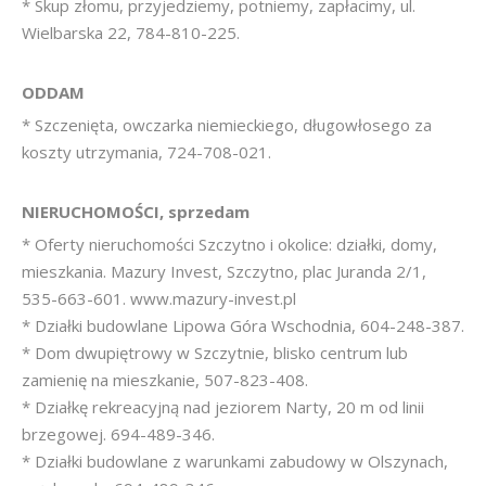
* Skup złomu, przyjedziemy, potniemy, zapłacimy, ul.
Wielbarska 22, 784-810-225.
ODDAM
* Szczenięta, owczarka niemieckiego, długowłosego za
koszty utrzymania, 724-708-021.
NIERUCHOMOŚCI, sprzedam
* Oferty nieruchomości Szczytno i okolice: działki, domy,
mieszkania. Mazury Invest, Szczytno, plac Juranda 2/1,
535-663-601. www.mazury-invest.pl
* Działki budowlane Lipowa Góra Wschodnia, 604-248-387.
* Dom dwupiętrowy w Szczytnie, blisko centrum lub
zamienię na mieszkanie, 507-823-408.
* Działkę rekreacyjną nad jeziorem Narty, 20 m od linii
brzegowej. 694-489-346.
* Działki budowlane z warunkami zabudowy w Olszynach,