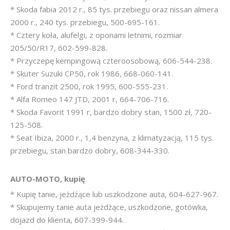
* Skoda fabia 2012 r., 85 tys. przebiegu oraz nissan almera
2000 r., 240 tys. przebiegu, 500-695-161.
* Cztery koła, alufelgi, z oponami letnimi, rozmiar
205/50/R17, 602-599-828.
* Przyczepę kempingową czteroosobową, 606-544-238.
* Skuter Suzuki CP50, rok 1986, 668-060-141.
* Ford tranzit 2500, rok 1995, 600-555-231.
* Alfa Romeo 147 JTD, 2001 r, 664-706-716.
* Skoda Favorit 1991 r, bardzo dobry stan, 1500 zł, 720-
125-508.
* Seat Ibiza, 2000 r., 1,4 benzyna, z klimatyzacją, 115 tys.
przebiegu, stan bardzo dobry, 608-344-330.
AUTO-MOTO, kupię
* Kupię tanie, jeżdżące lub uszkodzone auta, 604-627-967.
* Skupujemy tanie auta jeżdżące, uszkodzone, gotówka,
dojazd do klienta, 607-399-944.