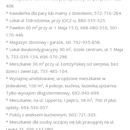
408.
* Kawalerka dla pary lub mamy z dzieckiem, 572-716-284.
* Lokal ul. Odrodzenia, przy JOCZ-u, 880-335-525.
* Pawilon 60 m² przy ul. 1 Maja 15 D, 668-080-516, 501-
170-446.
* Magazyn zbożowy i garaże, tel. 792-935-858.
* Lokal dwukondygnacyjny 90 m², ścisłe centrum, ul. 1 Maja
5, 733-039-134, 606-570-298.
* Mieszkanie 36 m² przy ul. Łomżyńskiej od sierpnia, bez
dzieci i zwierząt, 733-485-104.
* Wynajmę umeblowane, urządzone mieszkanie w
Jedwabnie, 100 m², 4 pokoje, kuchnia, łazienka,spiżarnia.
Tylko wynajem długoterminowy, 692-943-699.
* Mieszkanie, na ul. Lipperta, I piętro, 38 m², 700 zł plus
opłaty, 694-530-057.
* Pokój z aneksem kuchennym, 602-721-303.
* Mieszkanie dla osoby uczącej się lub pracującej na ul.
Leyka 23, 506-137-080.