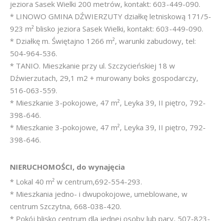
jeziora Sasek Wielki 200 metrów, kontakt: 603-449-090.
* LINOWO GMINA DŹWIERZUTY działkę letniskową 171/5-
923 m² blisko jeziora Sasek Wielki, kontakt: 603-449-090.
* Działkę m. Świętajno 1266 m², warunki zabudowy, tel:
504-964-536.
* TANIO. Mieszkanie przy ul. Szczycieńskiej 18 w
Dźwierzutach, 29,1 m2 + murowany boks gospodarczy,
516-063-559.
* Mieszkanie 3-pokojowe, 47 m², Leyka 39, II piętro, 792-
398-646.
* Mieszkanie 3-pokojowe, 47 m², Leyka 39, II piętro, 792-
398-646.
NIERUCHOMOŚCI, do wynajęcia
* Lokal 40 m² w centrum,692-554-293.
* Mieszkania jedno- i dwupokojowe, umeblowane, w
centrum Szczytna, 668-038-420.
* Pokój blisko centrum dla jednej osoby lub pary, 507-823-