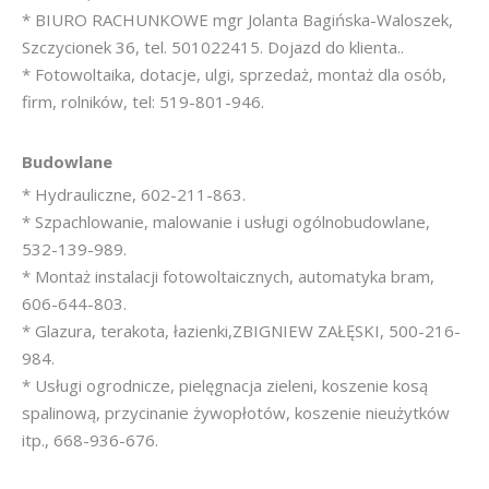
* BIURO RACHUNKOWE mgr Jolanta Bagińska-Waloszek,
Szczycionek 36, tel. 501022415. Dojazd do klienta..
* Fotowoltaika, dotacje, ulgi, sprzedaż, montaż dla osób,
firm, rolników, tel: 519-801-946.
Budowlane
* Hydrauliczne, 602-211-863.
* Szpachlowanie, malowanie i usługi ogólnobudowlane,
532-139-989.
* Montaż instalacji fotowoltaicznych, automatyka bram,
606-644-803.
* Glazura, terakota, łazienki,ZBIGNIEW ZAŁĘSKI, 500-216-
984.
* Usługi ogrodnicze, pielęgnacja zieleni, koszenie kosą
spalinową, przycinanie żywopłotów, koszenie nieużytków
itp., 668-936-676.