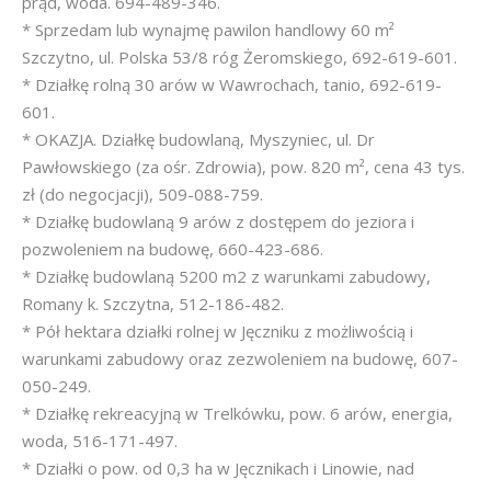
prąd, woda. 694-489-346.
* Sprzedam lub wynajmę pawilon handlowy 60 m²
Szczytno, ul. Polska 53/8 róg Żeromskiego, 692-619-601.
* Działkę rolną 30 arów w Wawrochach, tanio, 692-619-
601.
* OKAZJA. Działkę budowlaną, Myszyniec, ul. Dr
Pawłowskiego (za ośr. Zdrowia), pow. 820 m², cena 43 tys.
zł (do negocjacji), 509-088-759.
* Działkę budowlaną 9 arów z dostępem do jeziora i
pozwoleniem na budowę, 660-423-686.
* Działkę budowlaną 5200 m2 z warunkami zabudowy,
Romany k. Szczytna, 512-186-482.
* Pół hektara działki rolnej w Jęczniku z możliwością i
warunkami zabudowy oraz zezwoleniem na budowę, 607-
050-249.
* Działkę rekreacyjną w Trelkówku, pow. 6 arów, energia,
woda, 516-171-497.
* Działki o pow. od 0,3 ha w Jęcznikach i Linowie, nad