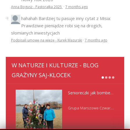
Anna Bogusz - Pastorałka 2025
·
7 months ago
hahahah
Bardziej tu pasuje inny cytat z Misia:
Prawdziwe pieniądze robi się na drogich,
słomianych inwestycjach
Podpisali umowę na wieżę - Kurek Mazurski
·
7 months ago
W NATURZE I KULTURZE - BLOG
GRAŻYNY SAJ-KLOCEK
Senioreczki jak bombeczki
Grupa Marszowe Czwartki nadal spaceruje ciesząc…