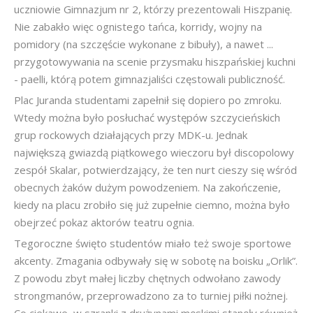
uczniowie Gimnazjum nr 2, którzy prezentowali Hiszpanię.
Nie zabakło więc ognistego tańca, korridy, wojny na
pomidory (na szczęście wykonane z bibuły), a nawet ...
przygotowywania na scenie przysmaku hiszpańskiej kuchni
- paelli, którą potem gimnazjaliści częstowali publiczność.
Plac Juranda studentami zapełnił się dopiero po zmroku.
Wtedy można było posłuchać występów szczycieńskich
grup rockowych działających przy MDK-u. Jednak
największą gwiazdą piątkowego wieczoru był discopolowy
zespół Skalar, potwierdzający, że ten nurt cieszy się wśród
obecnych żaków dużym powodzeniem. Na zakończenie,
kiedy na placu zrobiło się już zupełnie ciemno, można było
obejrzeć pokaz aktorów teatru ognia.
Tegoroczne święto studentów miało też swoje sportowe
akcenty. Zmagania odbywały się w sobotę na boisku „Orlik”.
Z powodu zbyt małej liczby chętnych odwołano zawody
strongmanów, przeprowadzono za to turniej piłki nożnej.