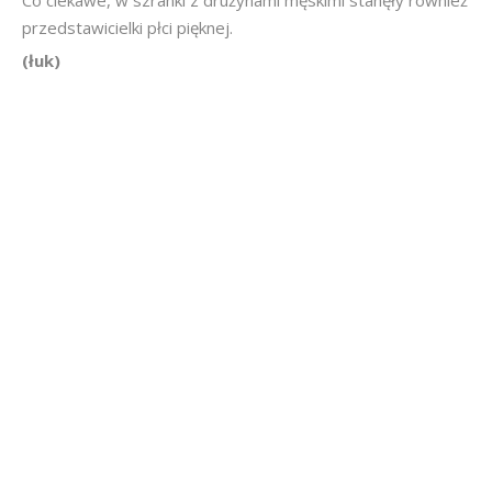
Co ciekawe, w szranki z drużynami męskimi stanęły również
przedstawicielki płci pięknej.
(łuk)