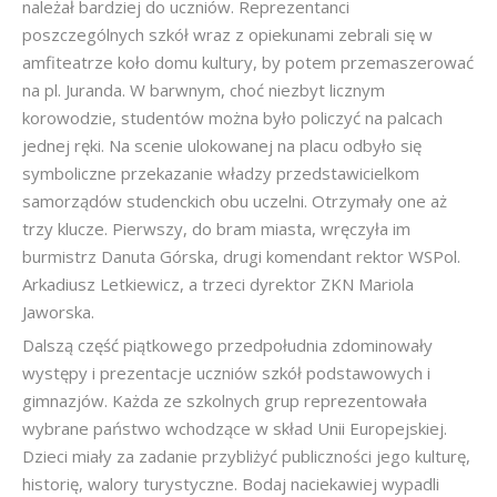
należał bardziej do uczniów. Reprezentanci
poszczególnych szkół wraz z opiekunami zebrali się w
amfiteatrze koło domu kultury, by potem przemaszerować
na pl. Juranda. W barwnym, choć niezbyt licznym
korowodzie, studentów można było policzyć na palcach
jednej ręki. Na scenie ulokowanej na placu odbyło się
symboliczne przekazanie władzy przedstawicielkom
samorządów studenckich obu uczelni. Otrzymały one aż
trzy klucze. Pierwszy, do bram miasta, wręczyła im
burmistrz Danuta Górska, drugi komendant rektor WSPol.
Arkadiusz Letkiewicz, a trzeci dyrektor ZKN Mariola
Jaworska.
Dalszą część piątkowego przedpołudnia zdominowały
występy i prezentacje uczniów szkół podstawowych i
gimnazjów. Każda ze szkolnych grup reprezentowała
wybrane państwo wchodzące w skład Unii Europejskiej.
Dzieci miały za zadanie przybliżyć publiczności jego kulturę,
historię, walory turystyczne. Bodaj naciekawiej wypadli