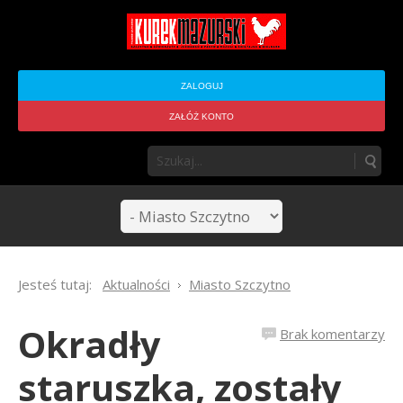
ZALOGUJ
ZAŁÓŻ KONTO
Jesteś tutaj:
Aktualności
Miasto Szczytno
Okradły
Brak komentarzy
staruszka, zostały