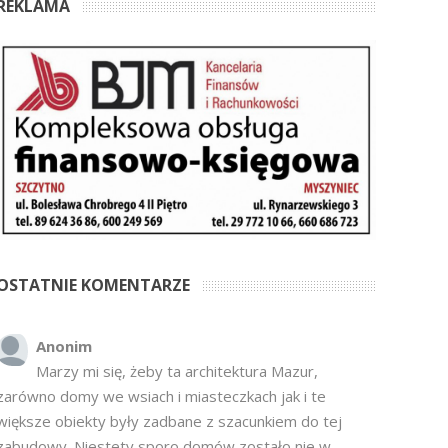
REKLAMA
OSTATNIE KOMENTARZE
Anonim
Marzy mi się, żeby ta architektura Mazur,
zarówno domy we wsiach i miasteczkach jak i te
większe obiekty były zadbane z szacunkiem do tej
zabudowy. Niestety sporo domów zostało nie w