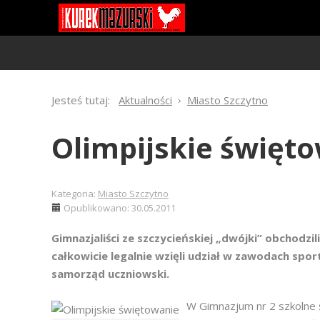
Jesteś tutaj:
Aktualności
Miasto Szczytno
Olimpijskie święt
Kategoria:
Miasto Szczytno
Opublikowano: 30.05.2011
Gimnazjaliści ze szczycieńskiej „dwójki” obchodzi
całkowicie legalnie wzięli udział w zawodach sp
samorząd uczniowski.
W Gimnazjum nr 2 szkolne ś