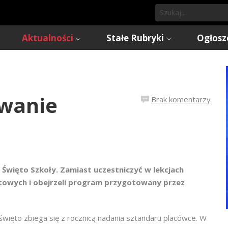
Aktualności
Stałe Rubryki
Ogłosz
owanie
Brak komentarzy
li Święto Szkoły. Zamiast uczestniczyć w lekcjach
ortowych i obejrzeli program przygotowany przez
więto zbiega się z rocznicą nadania sztandaru placówce. W