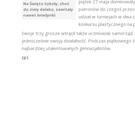
piątek 27 maja dominowały 
Na Święto Szkoły, choć
patronów do czegoś przeci
do zimy daleko, zawitały
nawet śnieżynki
udział w turniejach w dwa o
konkursu plastycznego na 
Swoje trzy grosze wtrącił także uczniowski samorząd. 
jednocześnie swoją działalność. Podczas piątkowego 
najbardziej utalentowanych gimnazjalistów.
(p)