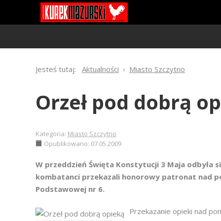
Jesteś tutaj:
Aktualności
Miasto Szczytno
Orzeł pod dobrą o
Kategoria:
Miasto Szczytno
Opublikowano: 07.05.2009
W przeddzień Święta Konstytucji 3 Maja odbyła si
kombatanci przekazali honorowy patronat nad po
Podstawowej nr 6.
Przekazanie opieki nad po