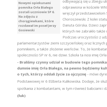
odbywającą się u zbiegu u
Nowymi opiekunami
odprawiona w kościele WN
pomnika Orła Białego
zostali uczniowie SP 6.
wręczył przedstawicielom
Na zdjęciu z
Choroszewski. Z kolei stat
chorągiewkami, które
Danuta Górska. Dzieci zapr
rozdawał im poseł Jerzy
Gosiewski
których nie zabrakło także
Podczas uroczystości z u
parlamentarzystów ziemi szczycieńskiej oraz licznyc
pomnikiem, a także złożenie wieńców. To, że kombat
społeczności SP nr 6, nie dziwi. Szkoła ta nosi imię Or
- Braliśmy czynny udział w budowie tego pomnika,
dumnie imię Orła Białego, na pewno będziemy k
o tych, którzy oddali życie za ojczyznę
- mówi dyre
Podstawowej nr 6 Elżbieta Kulikowska. Dodaje, że służ
spotkania z kombatantami, w tym również babciami i dz
(łuk)