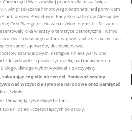
lic Chrobrego i Warszawskiej poprzedziła msza święta
MP. Akt przekazania honorowego patronatu nad pomnikiem
 SP nr 6 prezes Powiatowej Rady Kombatantów Aleksander
uetkę Orła Białego przekazała uczniom burmistrz Szczytna
ezentowały kilka wierszy o tematyce patriotycznej, wśród
 utworów ich własnego autorstwa, wystąpił też szkolny chór.
działem samorządowców, duchowieństwa,
h pocztów sztandarowych, nastąpiła zmiana warty pod
anci zdecydowali się powierzyć opiekę nad monumentem
ła Białego, dlatego wybór wydawał się oczywisty.
 zakupując cegiełki na ten cel. Ponieważ nosimy
ultywować wszystkie symbole narodowe oraz pamiętać
ktor Szkoły
yć temu będą żywe lekcje historii,
iadkami dzieci uczęszczających do szkoły.