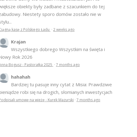
większe obiekty były zadbane z szacunkiem do tej
zabudowy. Niestety sporo domów zostało nie w
stylu...
Ciągną kasę z Polskiego Ładu
·
2 weeks ago
Krajan
Wszystkiego dobrego Wszystkim na święta i
Nowy Rok 2026
Anna Bogusz - Pastorałka 2025
·
7 months ago
hahahah
Bardziej tu pasuje inny cytat z Misia: Prawdziwe
pieniądze robi się na drogich, słomianych inwestycjach
Podpisali umowę na wieżę - Kurek Mazurski
·
7 months ago