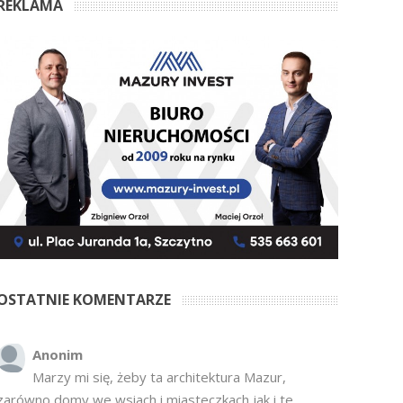
REKLAMA
OSTATNIE KOMENTARZE
Anonim
Marzy mi się, żeby ta architektura Mazur,
zarówno domy we wsiach i miasteczkach jak i te