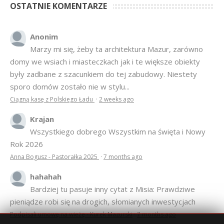
OSTATNIE KOMENTARZE
Anonim
Marzy mi się, żeby ta architektura Mazur, zarówno
domy we wsiach i miasteczkach jak i te większe obiekty
były zadbane z szacunkiem do tej zabudowy. Niestety
sporo domów zostało nie w stylu...
Ciągną kasę z Polskiego Ładu
·
2 weeks ago
Krajan
Wszystkiego dobrego Wszystkim na święta i Nowy
Rok 2026
Anna Bogusz - Pastorałka 2025
·
7 months ago
hahahah
Bardziej tu pasuje inny cytat z Misia: Prawdziwe
pieniądze robi się na drogich, słomianych inwestycjach
Podpisali umowę na wieżę - Kurek Mazurski
·
7 months ago