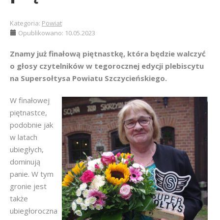
Kategoria:
Powiat
Opublikowano: 10.05.2023
Znamy już finałową piętnastkę, która będzie walczyć
o głosy czytelników w tegorocznej edycji plebiscytu
na Supersołtysa Powiatu Szczycieńskiego.
W finałowej
piętnastce,
podobnie jak
w latach
ubiegłych,
dominują
panie. W tym
gronie jest
także
ubiegłoroczna