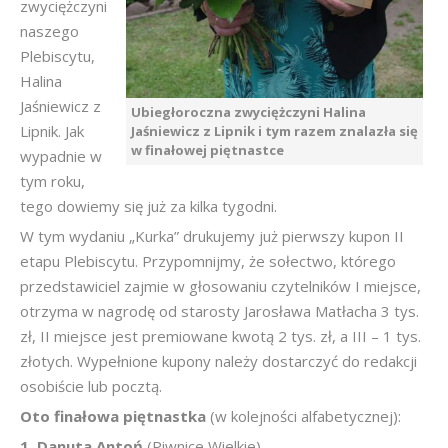
zwyciężczyni
naszego
Plebiscytu,
Halina
Jaśniewicz z
Ubiegłoroczna zwyciężczyni Halina
Lipnik. Jak
Jaśniewicz z Lipnik i tym razem znalazła się
w finałowej piętnastce
wypadnie w
tym roku,
tego dowiemy się już za kilka tygodni.
W tym wydaniu „Kurka” drukujemy już pierwszy kupon II
etapu Plebiscytu. Przypomnijmy, że sołectwo, którego
przedstawiciel zajmie w głosowaniu czytelników I miejsce,
otrzyma w nagrodę od starosty Jarosława Matłacha 3 tys.
zł, II miejsce jest premiowane kwotą 2 tys. zł, a III – 1 tys.
złotych. Wypełnione kupony należy dostarczyć do redakcji
osobiście lub pocztą.
Oto finałowa piętnastka
(w kolejności alfabetycznej):
1. Danuta Antoń
(Piwnice Wielkie)