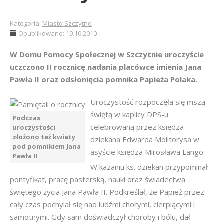
Kategoria:
Miasto Szczytno
Opublikowano: 19.10.2010
W Domu Pomocy Społecznej w Szczytnie uroczyście
uczczono II rocznicę nadania placówce imienia Jana
Pawła II oraz odsłonięcia pomnika Papieża Polaka.
Uroczystość rozpoczęła się mszą
świętą w kaplicy DPS-u
Podczas
celebrowaną przez księdza
uroczystości
złożono też kwiaty
dziekana Edwarda Molitorysa w
pod pomnikiem Jana
asyście księdza Mirosława Lango.
Pawła II
W kazaniu ks. dziekan przypominał
pontyfikat, pracę pasterską, nauki oraz świadectwa
świętego życia Jana Pawła II. Podkreślał, że Papież przez
cały czas pochylał się nad ludźmi chorymi, cierpiącymi i
samotnymi. Gdy sam doświadczył choroby i bólu, dał