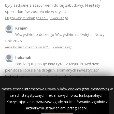
OSTATNIE KOMENTARZE
Anonim
Marzy mi się, żeby ta architektura Mazur, zarówno
domy we wsiach i miasteczkach jak i te większe obiekty
były zadbane z szacunkiem do tej zabudowy. Niestety
sporo domów zostało nie w stylu...
Ciągną kasę z Polskiego Ładu
·
2 weeks ago
Krajan
Wszystkiego dobrego Wszystkim na święta i Nowy
Rok 2026
Nasza strona internetowa używa plików cookies (tzw. ciasteczka) w
Anna Bogusz - Pastorałka 2025
·
7 months ago
celach statystycznych, reklamowych oraz funkcjonalnych.
Korzystając z niej wyrażasz zgodę na ich używanie, zgodnie z
hahahah
aktualnymi ustawieniami przeglądarki.
Bardziej tu pasuje inny cytat z Misia: Prawdziwe