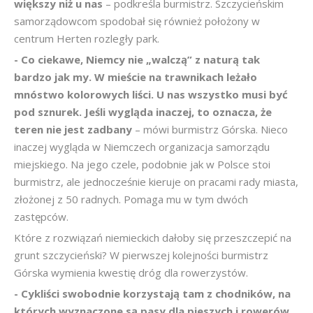
większy niż u nas
– podkreśla burmistrz. Szczycieńskim
samorządowcom spodobał się również położony w
centrum Herten rozległy park.
- Co ciekawe, Niemcy nie „walczą” z naturą tak
bardzo jak my. W mieście na trawnikach leżało
mnóstwo kolorowych liści. U nas wszystko musi być
pod sznurek. Jeśli wygląda inaczej, to oznacza, że
teren nie jest zadbany
– mówi burmistrz Górska. Nieco
inaczej wygląda w Niemczech organizacja samorządu
miejskiego. Na jego czele, podobnie jak w Polsce stoi
burmistrz, ale jednocześnie kieruje on pracami rady miasta,
złożonej z 50 radnych. Pomaga mu w tym dwóch
zastępców.
Które z rozwiązań niemieckich dałoby się przeszczepić na
grunt szczycieński? W pierwszej kolejności burmistrz
Górska wymienia kwestię dróg dla rowerzystów.
- Cykliści swobodnie korzystają tam z chodników, na
których wyznaczone są pasy dla pieszych i rowerów.