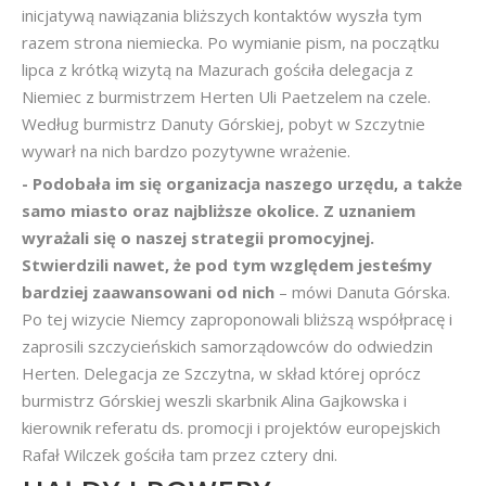
inicjatywą nawiązania bliższych kontaktów wyszła tym
razem strona niemiecka. Po wymianie pism, na początku
lipca z krótką wizytą na Mazurach gościła delegacja z
Niemiec z burmistrzem Herten Uli Paetzelem na czele.
Według burmistrz Danuty Górskiej, pobyt w Szczytnie
wywarł na nich bardzo pozytywne wrażenie.
- Podobała im się organizacja naszego urzędu, a także
samo miasto oraz najbliższe okolice. Z uznaniem
wyrażali się o naszej strategii promocyjnej.
Stwierdzili nawet, że pod tym względem jesteśmy
bardziej zaawansowani od nich
– mówi Danuta Górska.
Po tej wizycie Niemcy zaproponowali bliższą współpracę i
zaprosili szczycieńskich samorządowców do odwiedzin
Herten. Delegacja ze Szczytna, w skład której oprócz
burmistrz Górskiej weszli skarbnik Alina Gajkowska i
kierownik referatu ds. promocji i projektów europejskich
Rafał Wilczek gościła tam przez cztery dni.