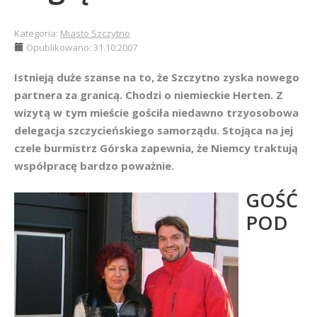
Kategoria:
Miasto Szczytno
Opublikowano: 31.10.2007
Istnieją duże szanse na to, że Szczytno zyska nowego
partnera za granicą. Chodzi o niemieckie Herten. Z
wizytą w tym mieście gościła niedawno trzyosobowa
delegacja szczycieńskiego samorządu. Stojąca na jej
czele burmistrz Górska zapewnia, że Niemcy traktują
współpracę bardzo poważnie.
GOŚĆ
POD