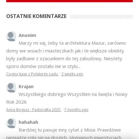
OSTATNIE KOMENTARZE
Anonim
Marzy mi się, żeby ta architektura Mazur, zarówno
domy we wsiach i miasteczkach jak i te większe obiekty
były zadbane z szacunkiem do tej zabudowy. Niestety
sporo domów zostało nie w stylu...
Ciągną kasę z Polskiego Ładu
·
2 weeks ago
Krajan
Wszystkiego dobrego Wszystkim na święta i Nowy
Rok 2026
Anna Bogusz - Pastorałka 2025
·
7 months ago
hahahah
Bardziej tu pasuje inny cytat z Misia: Prawdziwe
pieniądze robi się na drogich, słomianych inwestycjach