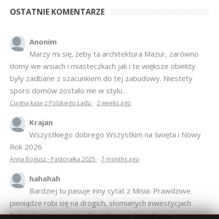
OSTATNIE KOMENTARZE
Anonim
Marzy mi się, żeby ta architektura Mazur, zarówno
domy we wsiach i miasteczkach jak i te większe obiekty
były zadbane z szacunkiem do tej zabudowy. Niestety
sporo domów zostało nie w stylu...
Ciągną kasę z Polskiego Ładu
·
2 weeks ago
Krajan
Wszystkiego dobrego Wszystkim na święta i Nowy
Rok 2026
Anna Bogusz - Pastorałka 2025
·
7 months ago
hahahah
Bardziej tu pasuje inny cytat z Misia: Prawdziwe
pieniądze robi się na drogich, słomianych inwestycjach
Podpisali umowę na wieżę - Kurek Mazurski
·
7 months ago