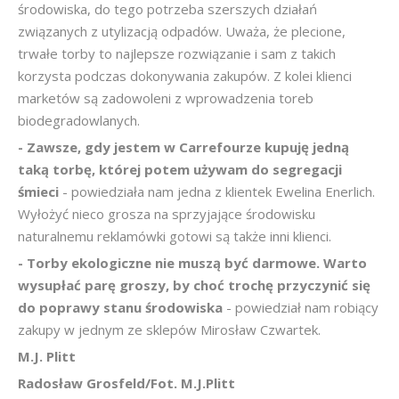
środowiska, do tego potrzeba szerszych działań
związanych z utylizacją odpadów. Uważa, że plecione,
trwałe torby to najlepsze rozwiązanie i sam z takich
korzysta podczas dokonywania zakupów. Z kolei klienci
marketów są zadowoleni z wprowadzenia toreb
biodegradowlanych.
- Zawsze, gdy jestem w Carrefourze kupuję jedną
taką torbę, której potem używam do segregacji
śmieci
- powiedziała nam jedna z klientek Ewelina Enerlich.
Wyłożyć nieco grosza na sprzyjające środowisku
naturalnemu reklamówki gotowi są także inni klienci.
- Torby ekologiczne nie muszą być darmowe. Warto
wysupłać parę groszy, by choć trochę przyczynić się
do poprawy stanu środowiska
- powiedział nam robiący
zakupy w jednym ze sklepów Mirosław Czwartek.
M.J. Plitt
Radosław Grosfeld/Fot. M.J.Plitt