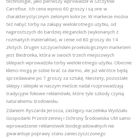
technologie, jako pierwszy wprowadził w Szczytnie
Carrefour. Ich cena wynosi 60 groszy i są one w
charakterystycznym zielonym kolorze. W markecie można
też nabyć torby na zakupy wielokrotnego użytku, od
najprostszych do bardziej eleganckich (wykonanych z
rozmaitych materiałów), w cenie od 80 groszy do 14
złotych. Drugim szczycieńskim proekologicznym marketem
jest Biedronka, która w swoich trzech miejscowych
sklepach wprowadziła torby wielokrotnego użytku. Obecnie
klienci mogą je sobie brać za darmo, ale już wkrótce będą
sprzedawane po 7 groszy za sztukę. Niestety, pozostałe
sklepy i sklepiki w naszym mieście nadal rozprowadzają
tradycyjne foliowe reklamówki, które tyle szkody czynią
naturalnemu środowisku.
Zdaniem Ryszarda Jerosza, zastępcy naczelnika Wydziału
Gospodarki Przestrzennej i Ochrony Środowiska UM samo
wprowadzenie reklamówek biodegradowalnych nie
gwarantuje poprawy stanu zanieczyszczonego