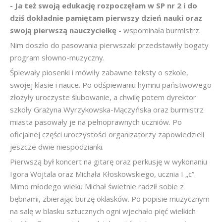
- Ja też swoją edukację rozpoczęłam w SP nr 2 i do
dziś dokładnie pamiętam pierwszy dzień nauki oraz
swoją pierwszą nauczycielkę -
wspominała burmistrz.
Nim doszło do pasowania pierwszaki przedstawiły bogaty
program słowno-muzyczny.
Śpiewały piosenki i mówiły zabawne teksty o szkole,
swojej klasie i nauce. Po odśpiewaniu hymnu państwowego
złożyły uroczyste ślubowanie, a chwilę potem dyrektor
szkoły Grażyna Wyrzykowska-Mączyńska oraz burmistrz
miasta pasowały je na pełnoprawnych uczniów. Po
oficjalnej części uroczystości organizatorzy zapowiedzieli
jeszcze dwie niespodzianki.
Pierwszą był koncert na gitarę oraz perkusję w wykonaniu
Igora Wojtala oraz Michała Kłoskowskiego, ucznia I „c”.
Mimo młodego wieku Michał świetnie radził sobie z
bębnami, zbierając burzę oklasków. Po popisie muzycznym
na salę w blasku sztucznych ogni wjechało pięć wielkich