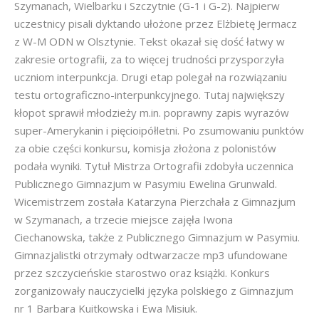
Szymanach, Wielbarku i Szczytnie (G-1 i G-2). Najpierw
uczestnicy pisali dyktando ułożone przez Elżbietę Jermacz
z W-M ODN w Olsztynie. Tekst okazał się dość łatwy w
zakresie ortografii, za to więcej trudności przysporzyła
uczniom interpunkcja. Drugi etap polegał na rozwiązaniu
testu ortograficzno-interpunkcyjnego. Tutaj największy
kłopot sprawił młodzieży m.in. poprawny zapis wyrazów
super-Amerykanin i pięcioipółletni. Po zsumowaniu punktów
za obie części konkursu, komisja złożona z polonistów
podała wyniki. Tytuł Mistrza Ortografii zdobyła uczennica
Publicznego Gimnazjum w Pasymiu Ewelina Grunwald.
Wicemistrzem została Katarzyna Pierzchała z Gimnazjum
w Szymanach, a trzecie miejsce zajęła Iwona
Ciechanowska, także z Publicznego Gimnazjum w Pasymiu.
Gimnazjalistki otrzymały odtwarzacze mp3 ufundowane
przez szczycieńskie starostwo oraz książki. Konkurs
zorganizowały nauczycielki języka polskiego z Gimnazjum
nr 1 Barbara Kuitkowska i Ewa Misiuk.