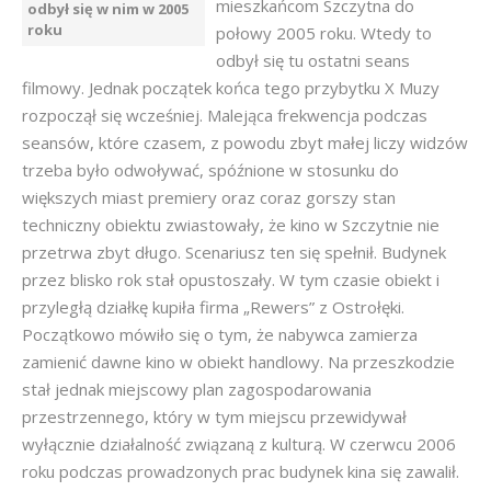
mieszkańcom Szczytna do
odbył się w nim w 2005
roku
połowy 2005 roku. Wtedy to
odbył się tu ostatni seans
filmowy. Jednak początek końca tego przybytku X Muzy
rozpoczął się wcześniej. Malejąca frekwencja podczas
seansów, które czasem, z powodu zbyt małej liczy widzów
trzeba było odwoływać, spóźnione w stosunku do
większych miast premiery oraz coraz gorszy stan
techniczny obiektu zwiastowały, że kino w Szczytnie nie
przetrwa zbyt długo. Scenariusz ten się spełnił. Budynek
przez blisko rok stał opustoszały. W tym czasie obiekt i
przyległą działkę kupiła firma „Rewers” z Ostrołęki.
Początkowo mówiło się o tym, że nabywca zamierza
zamienić dawne kino w obiekt handlowy. Na przeszkodzie
stał jednak miejscowy plan zagospodarowania
przestrzennego, który w tym miejscu przewidywał
wyłącznie działalność związaną z kulturą. W czerwcu 2006
roku podczas prowadzonych prac budynek kina się zawalił.