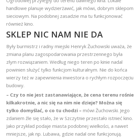
Ogrodowej przyległy do terenu dawnego kina. Lokale
handlowe planuje wydzierżawić, jak mówi, dobrym sklepom
sieciowym. Na podobnej zasadzie ma tu funkcjonować
również kino.
SKLEP NIC NAM NIE DA
Były burmistrz i radny miejski Henryk Żuchowski uważa, że
zmiana planu zagospodarowania przestrzennego była
złym rozwiązaniem. Według niego teren po kinie nadal
powinien służyć tylko funkcjom kulturalnym. Nie do końca
wierzy też w zapewnienia inwestora o rychłym rozpoczęciu
budowy.
– Czy to nie jest zastanawiające, że cena terenu rośnie
kilkakrotnie, a nic się na nim nie dzieje? Można się
tylko domyślać, o co tu chodzi –
mówi Żuchowski. Jego
zdaniem źle się stało, że w Szczytnie przestało istnieć kino.
Jako przykład podaje miasta podobnej wielkości, a nawet
mniejsze, jak np. Lubawa, gdzie nadal one funkcjonują.