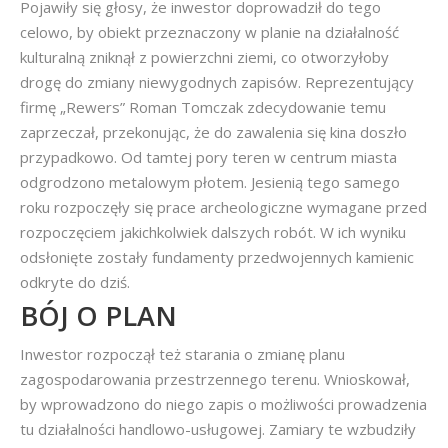
Pojawiły się głosy, że inwestor doprowadził do tego
celowo, by obiekt przeznaczony w planie na działalność
kulturalną zniknął z powierzchni ziemi, co otworzyłoby
drogę do zmiany niewygodnych zapisów. Reprezentujący
firmę „Rewers” Roman Tomczak zdecydowanie temu
zaprzeczał, przekonując, że do zawalenia się kina doszło
przypadkowo. Od tamtej pory teren w centrum miasta
odgrodzono metalowym płotem. Jesienią tego samego
roku rozpoczęły się prace archeologiczne wymagane przed
rozpoczęciem jakichkolwiek dalszych robót. W ich wyniku
odsłonięte zostały fundamenty przedwojennych kamienic
odkryte do dziś.
BÓJ O PLAN
Inwestor rozpoczął też starania o zmianę planu
zagospodarowania przestrzennego terenu. Wnioskował,
by wprowadzono do niego zapis o możliwości prowadzenia
tu działalności handlowo-usługowej. Zamiary te wzbudziły