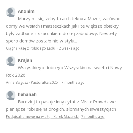
Anonim
Marzy mi się, żeby ta architektura Mazur, zarówno
domy we wsiach i miasteczkach jak i te większe obiekty
były zadbane z szacunkiem do tej zabudowy. Niestety
sporo domów zostało nie w stylu...
Ciągną kasę z Polskiego Ładu
·
2 weeks ago
Krajan
Wszystkiego dobrego Wszystkim na święta i Nowy
Rok 2026
Anna Bogusz - Pastorałka 2025
·
7 months ago
hahahah
Bardziej tu pasuje inny cytat z Misia: Prawdziwe
pieniądze robi się na drogich, słomianych inwestycjach
Podpisali umowę na wieżę - Kurek Mazurski
·
7 months ago