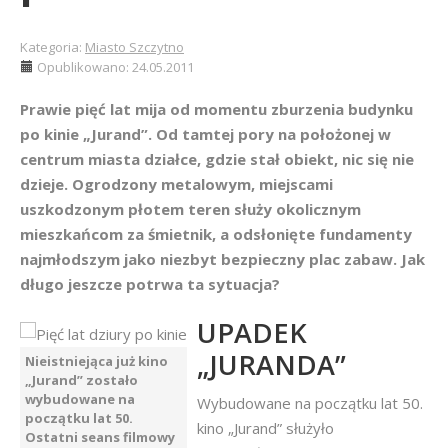
Kategoria:
Miasto Szczytno
Opublikowano: 24.05.2011
Prawie pięć lat mija od momentu zburzenia budynku
po kinie „Jurand”. Od tamtej pory na położonej w
centrum miasta działce, gdzie stał obiekt, nic się nie
dzieje. Ogrodzony metalowym, miejscami
uszkodzonym płotem teren służy okolicznym
mieszkańcom za śmietnik, a odsłonięte fundamenty
najmłodszym jako niezbyt bezpieczny plac zabaw. Jak
długo jeszcze potrwa ta sytuacja?
UPADEK
„JURANDA”
Nieistniejąca już kino
„Jurand” zostało
wybudowane na
Wybudowane na początku lat 50.
początku lat 50.
kino „Jurand” służyło
Ostatni seans filmowy