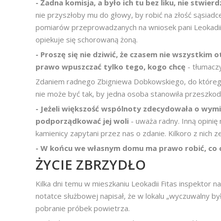
- Żadna komisja, a było ich tu bez liku, nie stwierd
nie przyszłoby mu do głowy, by robić na złość sąsiadce.
pomiarów przeprowadzanych na wniosek pani Leokadii
opiekuje się schorowaną żoną.
- Proszę się nie dziwić, że czasem nie wszystkim
prawo wpuszczać tylko tego, kogo chcę
- tłumacz
Zdaniem radnego Zbigniewa Dobkowskiego, do którego 
nie może być tak, by jedna osoba stanowiła przeszkodę
- Jeżeli większość wspólnoty zdecydowała o wymi
podporządkować jej woli
- uważa radny. Inną opinię
kamienicy zapytani przez nas o zdanie. Kilkoro z nich z
- W końcu we własnym domu ma prawo robić, co 
ŻYCIE ZBRZYDŁO
Kilka dni temu w mieszkaniu Leokadii Fitas inspektor 
notatce służbowej napisał, że w lokalu „wyczuwalny by
pobranie próbek powietrza.