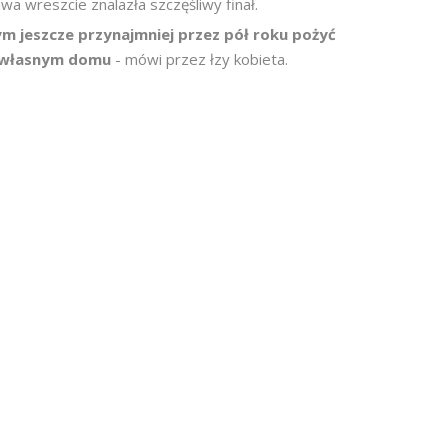
wa wreszcie znalazła szczęśliwy finał.
bym jeszcze przynajmniej przez pół roku pożyć
e własnym domu
- mówi przez łzy kobieta.