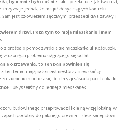
ziła, by u mnie było coś nie tak
- przekonuje. Jak twierdzi,
 Przyznaje jednak, że ma już dosyć ciągłych kontroli i
. Sam jest człowiekiem sędziwym, przeszedł dwa zawały i
 otwieram drzwi. Poza tym to moje mieszkanie i mam
y.
z prośbą o pomoc zwróciła się mieszkanka ul. Kościuszki,
 w usunięciu problemu ciągnącego się od lat.
anie ogrzewania, to ten pan powinien się
 na ten temat mają natomiast niektórzy mieszkańcy
e zrozumieniem odnosi się do decyzji sąsiada pani Leokadii.
chce
- usłyszeliśmy od jednej z mieszkanek.
nadzoru budowlanego przeprowadził kolejną wizję lokalną. W
ł zapach podobny do palonego drewna” i zlecił sanepidowi