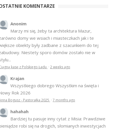
OSTATNIE KOMENTARZE
Anonim
Marzy mi się, żeby ta architektura Mazur,
zarówno domy we wsiach i miasteczkach jak i te
większe obiekty były zadbane z szacunkiem do tej
zabudowy. Niestety sporo domów zostało nie w
stylu...
Ciągną kasę z Polskiego Ładu
·
2 weeks ago
Krajan
Wszystkiego dobrego Wszystkim na święta i
Nowy Rok 2026
Anna Bogusz - Pastorałka 2025
·
7 months ago
hahahah
Bardziej tu pasuje inny cytat z Misia: Prawdziwe
pieniądze robi się na drogich, słomianych inwestycjach