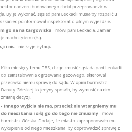
spektor nadzoru budowlanego chciał przeprowadzić w
la. By je wykonać, sąsiad pani Leokadii musiałby rozpalić u
eszkaniec poinformował inspektorat o pilnym wyjeździe.
łam go na na targowisku
- mówi pani Leokadia. Zamiar
je machnięciem ręką.
ji i nic
- nie kryje irytacji.
Kilka miesięcy temu TBS, chcąc zmusić sąsiada pani Leokadii
do zainstalowania ogrzewania gazowego, skierował
przeciwko niemu sprawę do sądu. W opinii burmistrz
Danuty Górskiej to jedyny sposób, by wymusić na nim
zmianę decyzji.
- Innego wyjścia nie ma, przecież nie wtargniemy mu
do mieszkania i siłą go do tego nie zmusimy
- mówi
burmistrz Górska. Dodaje, że miasto zaproponowało mu
wykupienie od niego mieszkania, by doprowadzić sprawę z