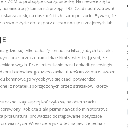
we z ZGM-u, próbujące usunąć usterkę. Na niewiele się to
dy administrację kamienicą przejął TBS. Czad nadal zatruwał
, uskarżając się na duszności i złe samopoczucie. Bywało, że
o swoje życie do tej pory często nocuje u znajomych lub
JE
 gdzie się tylko dało. Zgromadziła kilka grubych teczek z
wymi oraz orzeczeniami lekarskimi stwierdzającymi, że
lenkiem węgla. Przez mieszkanie pani Leokadii przewinęły
ji nadzoru budowlanego. Mieszkanka ul. Kościuszki ma w swoim
odu kominowego wydobywa się czad, potwierdzał
jednej z notatek sporządzonych przez strażaków, którzy
uteczne. Najczęściej kończyło się na obietnicach i
 naprawiony. Kobieta słała pisma nawet do ministerstwa
ńska prokuratura, prowadząc postępowanie dotyczące
drowia i życia. Wreszcie wyszło też na jaw, że jedna z