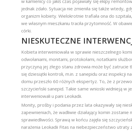
w kamienicy co jakiś czas pojawiały się ekipy remonto
jednak zdało. Sytuacja nie zmieniła się także wtedy, g
organizm kobiety. Wielokrotnie trafiała ona do szpitala
we własnym mieszkaniu traciła przytomność. W obawie 
córki.
NIESKUTECZNE INTERWENC
Kobieta interweniowała w sprawie nieszczelnego komina
odwołaniami, monitami, protokołami, notatkami służbo
przyczyną jej złego stanu zdrowia może być zatrucie t
się dziesiątki kontroli, m.in. z sanepidu oraz inspekc
domu przeszło 60 różnych ekspertyz. To, że z przew
szczycieński sanepid. Takie same wnioski widnieją w 
interweniowali u pani Leokadii.
Monity, prośby i podania przez lata okazywały się niesk
zapewnieniach, że wadliwie działający komin zostanie
sprawiedliwości. Sprawą w końcu zajęła się szczycie
narażenia Leokadii Fitas na niebezpieczeństwo utraty z