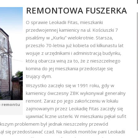
REMONTOWA FUSZERKA
O sprawie Leokadii Fitas, mieszkanki
przedwojennej kamienicy na ul. Kościuszki 7
pisaliśmy w „Kurku” wielokrotnie. Starsza,
przeszło 70-letnia już kobieta od kilkunastu lat
wojuje z urzędnikami i administracją budynku,
którą obarcza winą za to, że z nieszczelnego
komina do jej mieszkania przedostaje się
trujący dym.
Wszystko zaczęło się w 1991 roku, gdy w
kamienicy ówczesny ZBK wykonywał generalny
remont. Zaraz po jego zakończeniu w lokalu
o remontu
zajmowanym przez Leokadię Fitas zaczęły się
ujawniać liczne usterki. W mieszkaniu pękał sufit
ajwiększym problemem był jednak nieszczelny przewód
ął się przedostawać czad. Na skutek monitów pani Leokadii