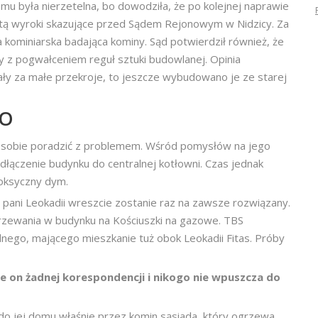
mu była nierzetelna, bo dowodziła, że po kolejnej naprawie
sztą wyroki skazujące przed Sądem Rejonowym w Nidzicy. Za
a kominiarska badająca kominy. Sąd potwierdził również, że
z pogwałceniem reguł sztuki budowlanej. Opinia
ały za małe przekroje, to jeszcze wybudowano je ze starej
GO
ły sobie poradzić z problemem. Wśród pomysłów na jego
odłączenie budynku do centralnej kotłowni. Czas jednak
toksyczny dym.
 pani Leokadii wreszcie zostanie raz na zawsze rozwiązany.
zewania w budynku na Kościuszki na gazowe. TBS
dnego, mającego mieszkanie tuż obok Leokadii Fitas. Próby
e on żadnej korespondencji i nikogo nie wpuszcza do
 do jej domu właśnie przez komin sąsiada, który ogrzewa