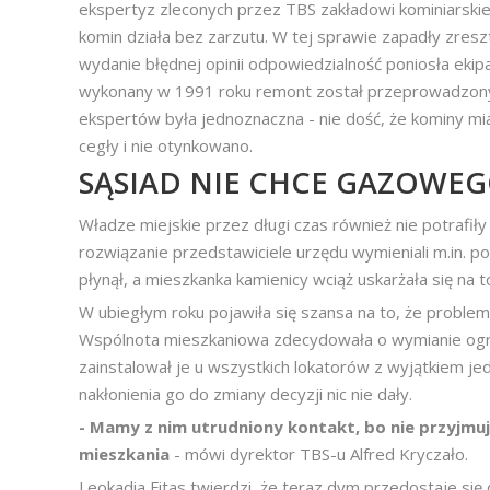
ekspertyz zleconych przez TBS zakładowi kominiarskie
komin działa bez zarzutu. W tej sprawie zapadły zre
wydanie błędnej opinii odpowiedzialność poniosła ekip
wykonany w 1991 roku remont został przeprowadzony 
ekspertów była jednoznaczna - nie dość, że kominy mi
cegły i nie otynkowano.
SĄSIAD NIE CHCE GAZOWE
Władze miejskie przez długi czas również nie potrafi
rozwiązanie przedstawiciele urzędu wymieniali m.in. p
płynął, a mieszkanka kamienicy wciąż uskarżała się na 
W ubiegłym roku pojawiła się szansa na to, że problem
Wspólnota mieszkaniowa zdecydowała o wymianie ogr
zainstalował je u wszystkich lokatorów z wyjątkiem je
nakłonienia go do zmiany decyzji nic nie dały.
- Mamy z nim utrudniony kontakt, bo nie przyjmuj
mieszkania
- mówi dyrektor TBS-u Alfred Kryczało.
Leokadia Fitas twierdzi, że teraz dym przedostaje się