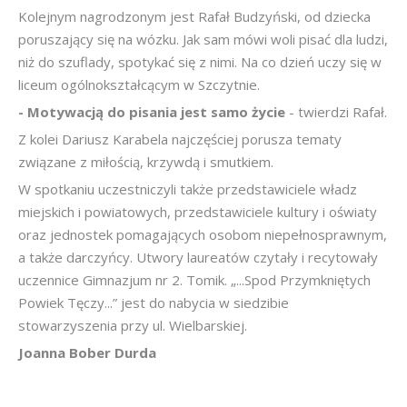
Kolejnym nagrodzonym jest Rafał Budzyński, od dziecka
poruszający się na wózku. Jak sam mówi woli pisać dla ludzi,
niż do szuflady, spotykać się z nimi. Na co dzień uczy się w
liceum ogólnokształcącym w Szczytnie.
- Motywacją do pisania jest samo życie
- twierdzi Rafał.
Z kolei Dariusz Karabela najczęściej porusza tematy
związane z miłością, krzywdą i smutkiem.
W spotkaniu uczestniczyli także przedstawiciele władz
miejskich i powiatowych, przedstawiciele kultury i oświaty
oraz jednostek pomagających osobom niepełnosprawnym,
a także darczyńcy. Utwory laureatów czytały i recytowały
uczennice Gimnazjum nr 2. Tomik. „...Spod Przymkniętych
Powiek Tęczy...” jest do nabycia w siedzibie
stowarzyszenia przy ul. Wielbarskiej.
Joanna Bober Durda