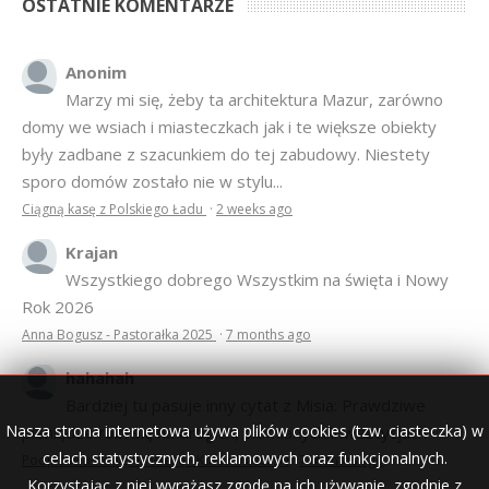
OSTATNIE KOMENTARZE
Anonim
Marzy mi się, żeby ta architektura Mazur, zarówno
domy we wsiach i miasteczkach jak i te większe obiekty
były zadbane z szacunkiem do tej zabudowy. Niestety
sporo domów zostało nie w stylu...
Ciągną kasę z Polskiego Ładu
·
2 weeks ago
Krajan
Wszystkiego dobrego Wszystkim na święta i Nowy
Rok 2026
Anna Bogusz - Pastorałka 2025
·
7 months ago
hahahah
Bardziej tu pasuje inny cytat z Misia: Prawdziwe
Nasza strona internetowa używa plików cookies (tzw. ciasteczka) w
pieniądze robi się na drogich, słomianych inwestycjach
celach statystycznych, reklamowych oraz funkcjonalnych.
Podpisali umowę na wieżę - Kurek Mazurski
·
7 months ago
Korzystając z niej wyrażasz zgodę na ich używanie, zgodnie z