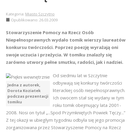
Kategoria:
Miasto Szczytno
Opublikowano: 26.03.2009
Stowarzyszenie Pomocy na Rzecz Osób
Niepełnosprawnych wydało tomik wierszy laureatów
konkursu twórczości. Poprzez poezję wyrażają oni
swoje uczucia i przeżycia. W tomiku znalazły się
zarówno utwory pełne smutku, radości, jak i nadziei.
Od siedmiu lat w Szczytnie
odbywają się konkursy twórczości
Jedna z autorek,
literackiej osób niepełnosprawnych.
Dorota Koziatek
podczas prezentacji
Ich owocem stał się wydany w tym
tomiku
roku tomik obejmujący lata 2001-
2008. Nosi on tytuł „...Spod Przymkniętych Powiek Tęczy...”
Z tej okazji w ubiegłym tygodniu odbyła się jego promocja
zorganizowana przez Stowarzyszenie Pomocy na Rzecz