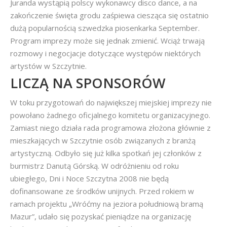
Juranda wystąpią polscy wykonawcy disco dance, a na
zakończenie święta grodu zaśpiewa ciesząca się ostatnio
dużą popularnością szwedzka piosenkarka September.
Program imprezy może się jednak zmienić. Wciąż trwają
rozmowy i negocjacje dotyczące występów niektórych
artystów w Szczytnie.
LICZĄ NA SPONSORÓW
W toku przygotowań do największej miejskiej imprezy nie
powołano żadnego oficjalnego komitetu organizacyjnego.
Zamiast niego działa rada programowa złożona głównie z
mieszkających w Szczytnie osób związanych z branżą
artystyczną. Odbyło się już kilka spotkań jej członków z
burmistrz Danutą Górską. W odróżnieniu od roku
ubiegłego, Dni i Noce Szczytna 2008 nie będą
dofinansowane ze środków unijnych. Przed rokiem w
ramach projektu „Wróćmy na jeziora południową bramą
Mazur”, udało się pozyskać pieniądze na organizację