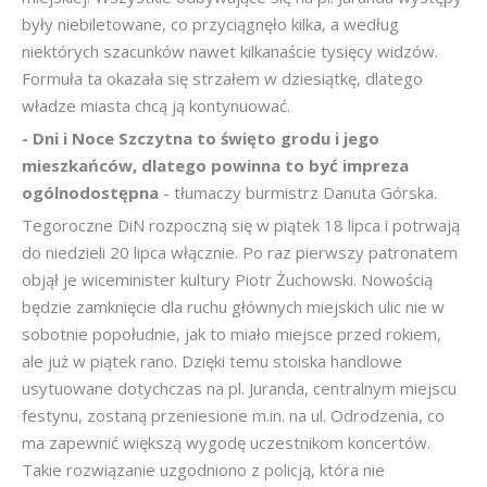
były niebiletowane, co przyciągnęło kilka, a według
niektórych szacunków nawet kilkanaście tysięcy widzów.
Formuła ta okazała się strzałem w dziesiątkę, dlatego
władze miasta chcą ją kontynuować.
- Dni i Noce Szczytna to święto grodu i jego
mieszkańców, dlatego powinna to być impreza
ogólnodostępna
- tłumaczy burmistrz Danuta Górska.
Tegoroczne DiN rozpoczną się w piątek 18 lipca i potrwają
do niedzieli 20 lipca włącznie. Po raz pierwszy patronatem
objął je wiceminister kultury Piotr Żuchowski. Nowością
będzie zamknięcie dla ruchu głównych miejskich ulic nie w
sobotnie popołudnie, jak to miało miejsce przed rokiem,
ale już w piątek rano. Dzięki temu stoiska handlowe
usytuowane dotychczas na pl. Juranda, centralnym miejscu
festynu, zostaną przeniesione m.in. na ul. Odrodzenia, co
ma zapewnić większą wygodę uczestnikom koncertów.
Takie rozwiązanie uzgodniono z policją, która nie