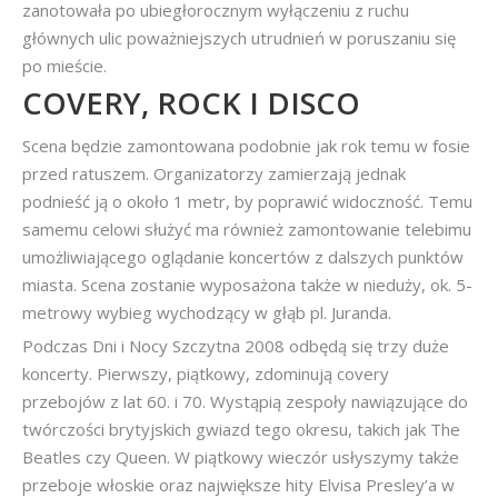
zanotowała po ubiegłorocznym wyłączeniu z ruchu
głównych ulic poważniejszych utrudnień w poruszaniu się
po mieście.
COVERY, ROCK I DISCO
Scena będzie zamontowana podobnie jak rok temu w fosie
przed ratuszem. Organizatorzy zamierzają jednak
podnieść ją o około 1 metr, by poprawić widoczność. Temu
samemu celowi służyć ma również zamontowanie telebimu
umożliwiającego oglądanie koncertów z dalszych punktów
miasta. Scena zostanie wyposażona także w nieduży, ok. 5-
metrowy wybieg wychodzący w głąb pl. Juranda.
Podczas Dni i Nocy Szczytna 2008 odbędą się trzy duże
koncerty. Pierwszy, piątkowy, zdominują covery
przebojów z lat 60. i 70. Wystąpią zespoły nawiązujące do
twórczości brytyjskich gwiazd tego okresu, takich jak The
Beatles czy Queen. W piątkowy wieczór usłyszymy także
przeboje włoskie oraz największe hity Elvisa Presley’a w