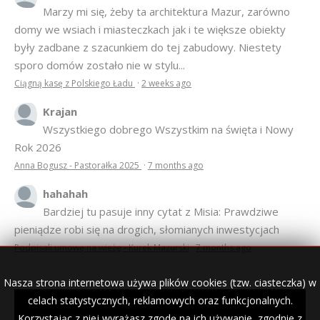
Marzy mi się, żeby ta architektura Mazur, zarówno
domy we wsiach i miasteczkach jak i te większe obiekty
były zadbane z szacunkiem do tej zabudowy. Niestety
sporo domów zostało nie w stylu...
Ciągną kasę z Polskiego Ładu
·
2 weeks ago
Krajan
Wszystkiego dobrego Wszystkim na święta i Nowy
Rok 2026
Anna Bogusz - Pastorałka 2025
·
7 months ago
hahahah
Bardziej tu pasuje inny cytat z Misia: Prawdziwe
pieniądze robi się na drogich, słomianych inwestycjach
Podpisali umowę na wieżę - Kurek Mazurski
·
7 months ago
Nasza strona internetowa używa plików cookies (tzw. ciasteczka) w
celach statystycznych, reklamowych oraz funkcjonalnych.
Korzystając z niej wyrażasz zgodę na ich używanie, zgodnie z