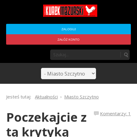
ZALOGUJ
ZAŁÓŻ KONTO
Jesteś tutaj:
Aktualności
Miasto Szczytno
Poczekajcie z
Komentarzy: 1
tą krytyką