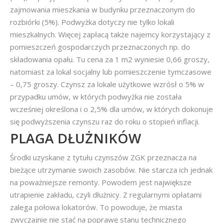
zajmowania mieszkania w budynku przeznaczonym do
rozbiórki (5%). Podwyżka dotyczy nie tylko lokali
mieszkalnych. Więcej zapłacą także najemcy korzystający z
pomieszczeń gospodarczych przeznaczonych np. do
składowania opału. Tu cena za 1 m2 wyniesie 0,66 groszy,
natomiast za lokal socjalny lub pomieszczenie tymczasowe
– 0,75 groszy. Czynsz za lokale użytkowe wzrósł o 5% w
przypadku umów, w których podwyżka nie została
wcześniej określona i o 2,5% dla umów, w których dokonuje
się podwyższenia czynszu raz do roku o stopień inflacji.
PLAGA DŁUŻNIKÓW
Środki uzyskane z tytułu czynszów ZGK przeznacza na
bieżące utrzymanie swoich zasobów. Nie starcza ich jednak
na poważniejsze remonty. Powodem jest największe
utrapienie zakładu, czyli dłużnicy. Z regularnymi opłatami
zalega połowa lokatorów. To powoduje, że miasta
zwyczajnie nie stać na poprawę stanu technicznego