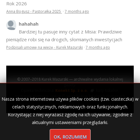
Rok 2026
Anna Bogusz - Pastorałka 2025
·
7 months ago
hahahah
Bardziej tu pasuje inny cytat z Misia: Prawdziwe
pieniądze robi się na drogich, słomianych inwestycjach
Podpisali umowę na wieżę - Kurek Mazurski
·
7 months ago
© 2007–2018 Kurek Mazurski — archiwalne wydania lokalnej
gazety.
Opieka techniczna:
Konekt Sp. z o.o.
- kasy fiskalne,
terminale płatnicze, usługi IT, wizytówki w lokalnych domenach
Nasza strona internetowa używa plików cookies (tzw. ciasteczka) w
celach statystycznych, reklamowych oraz funkcjonalnych.
Korzystając z niej wyrażasz zgodę na ich używanie, zgodnie z
aktualnymi ustawieniami przeglądarki.
OK, ROZUMIEM