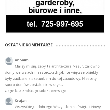
OSTATNIE KOMENTARZE
Anonim
Marzy mi się, żeby ta architektura Mazur, zarówno
domy we wsiach i miasteczkach jak i te większe obiekty
były zadbane z szacunkiem do tej zabudowy. Niestety
sporo domów zostało nie w stylu...
Ciągną kasę z Polskiego Ładu
·
2 weeks ago
Krajan
Wszystkiego dobrego Wszystkim na święta i Nowy