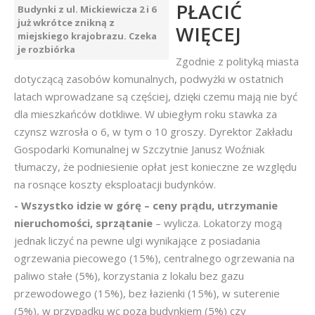
PŁACIĆ
Budynki z ul. Mickiewicza 2 i 6
już wkrótce znikną z
WIĘCEJ
miejskiego krajobrazu. Czeka
je rozbiórka
Zgodnie z polityką miasta
dotyczącą zasobów komunalnych, podwyżki w ostatnich
latach wprowadzane są częściej, dzięki czemu mają nie być
dla mieszkańców dotkliwe. W ubiegłym roku stawka za
czynsz wzrosła o 6, w tym o 10 groszy. Dyrektor Zakładu
Gospodarki Komunalnej w Szczytnie Janusz Woźniak
tłumaczy, że podniesienie opłat jest konieczne ze względu
na rosnące koszty eksploatacji budynków.
- Wszystko idzie w górę – ceny prądu, utrzymanie
nieruchomości, sprzątanie
– wylicza. Lokatorzy mogą
jednak liczyć na pewne ulgi wynikające z posiadania
ogrzewania piecowego (15%), centralnego ogrzewania na
paliwo stałe (5%), korzystania z lokalu bez gazu
przewodowego (15%), bez łazienki (15%), w suterenie
(5%), w przypadku wc poza budynkiem (5%) czy