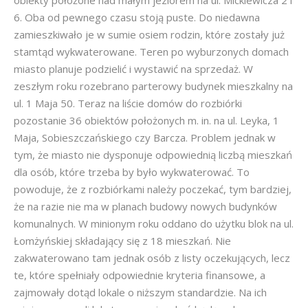
obiekty położone nad małym jeziorem na ul. Mickiewicza 2 i
6. Oba od pewnego czasu stoją puste. Do niedawna
zamieszkiwało je w sumie osiem rodzin, które zostały już
stamtąd wykwaterowane. Teren po wyburzonych domach
miasto planuje podzielić i wystawić na sprzedaż. W
zeszłym roku rozebrano parterowy budynek mieszkalny na
ul. 1 Maja 50. Teraz na liście domów do rozbiórki
pozostanie 36 obiektów położonych m. in. na ul. Leyka, 1
Maja, Sobieszczańskiego czy Barcza. Problem jednak w
tym, że miasto nie dysponuje odpowiednią liczbą mieszkań
dla osób, które trzeba by było wykwaterować. To
powoduje, że z rozbiórkami należy poczekać, tym bardziej,
że na razie nie ma w planach budowy nowych budynków
komunalnych. W minionym roku oddano do użytku blok na ul.
Łomżyńskiej składający się z 18 mieszkań. Nie
zakwaterowano tam jednak osób z listy oczekujących, lecz
te, które spełniały odpowiednie kryteria finansowe, a
zajmowały dotąd lokale o niższym standardzie. Na ich