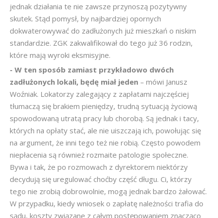
jednak działania te nie zawsze przynoszą pozytywny
skutek. Stąd pomysł, by najbardziej opornych
dokwaterowywać do zadłużonych już mieszkań o niskim
standardzie. ZGK zakwalifikował do tego już 36 rodzin,
które mają wyroki eksmisyjne.
- W ten sposób zamiast przykładowo dwóch
zadłużonych lokali, będę miał jeden
– mówi Janusz
Woźniak. Lokatorzy zalegający z zapłatami najczęściej
tłumaczą się brakiem pieniędzy, trudną sytuacją życiową
spowodowaną utratą pracy lub chorobą. Są jednak i tacy,
których na opłaty stać, ale nie uiszczają ich, powołując się
na argument, że inni tego też nie robią. Często powodem
niepłacenia są również rozmaite patologie społeczne.
Bywa i tak, że po rozmowach z dyrektorem niektórzy
decydują się uregulować choćby część długu. Ci, którzy
tego nie zrobią dobrowolnie, mogą jednak bardzo żałować.
W przypadku, kiedy wniosek o zapłatę należności trafia do
sądu, koszty związane z całym postępowaniem znacząco