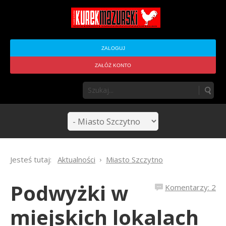
ZALOGUJ
ZAŁÓŻ KONTO
Jesteś tutaj:
Aktualności
Miasto Szczytno
Podwyżki w
Komentarzy: 2
miejskich lokalach