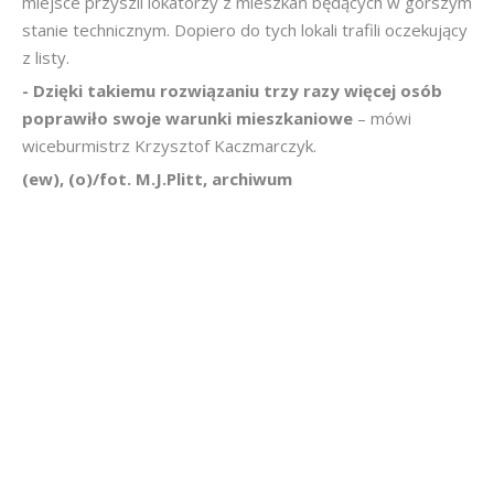
miejsce przyszli lokatorzy z mieszkań będących w gorszym
stanie technicznym. Dopiero do tych lokali trafili oczekujący
z listy.
- Dzięki takiemu rozwiązaniu trzy razy więcej osób
poprawiło swoje warunki mieszkaniowe
– mówi
wiceburmistrz Krzysztof Kaczmarczyk.
(ew), (o)/fot. M.J.Plitt, archiwum