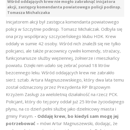
Wśród oddających krew nie mogło zabraknąć inicjatora
akcji, zastępcy komendanta powiatowego policji podinsp.
Tomasza Michalczaka
Inicjatorem akcji był zastępca komendanta powiatowego
policji w Szczytnie podinsp. Tomasz Michalczak. Odbyła się
ona przy współpracy szczycieńskiego klubu HDK. Krew
oddały w sumie 42 osoby. Wśród nich znaleźli się nie tylko
policjanci, ale także pracownicy cywilni komendy, strażacy,
funkcjonariusze służby więziennej, żołnierze i mieszkańcy
powiatu. Dzięki nim udało się zebrać ponad 18 litrów
bezcennego leku. Wśród oddających krew nie zabrakło
sierż. sztab. Artura Magnuszewskiego, który dwa lata temu
został odznaczony przez Prezydenta RP Brązowym
Krzyżem Zasługi za wieloletnią działalność na rzecz PCK.
Policjant, który do tej pory oddał już 25 litrów życiodajnego
płynu, na co dzień pełni służbę jako dzielnicowy miasta i
gminy Pasym.
- Oddaję krew, bo kiedyś sam mogę jej
potrzebować –
mówi Artur Magnuszewski, dodając, że