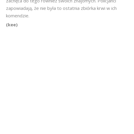
zachęca do tego również swoich znajomych. Policjanci
zapowiadają, że nie była to ostatnia zbiórka krwi w ich
komendzie.
(kee)