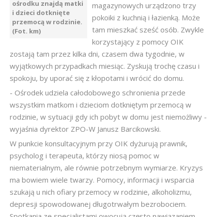
ośrodku znajdą matki
magazynowych urządzono trzy
i dzieci dotknięte
pokoiki z kuchnią i łazienką. Może
przemocą w rodzinie.
tam mieszkać sześć osób. Zwykle
(Fot. km)
korzystający z pomocy OIK
zostają tam przez kilka dni, czasem dwa tygodnie, w
wyjątkowych przypadkach miesiąc. Zyskują trochę czasu i
spokoju, by uporać się z kłopotami i wrócić do domu.
- Ośrodek udziela całodobowego schronienia przede
wszystkim matkom i dzieciom dotkniętym przemocą w
rodzinie, w sytuacji gdy ich pobyt w domu jest niemożliwy -
wyjaśnia dyrektor ZPO-W Janusz Barcikowski.
W punkcie konsultacyjnym przy OIK dyżurują prawnik,
psycholog i terapeuta, którzy niosą pomoc w
niematerialnym, ale równie potrzebnym wymiarze. Kryzys
ma bowiem wiele twarzy. Pomocy, informacji i wsparcia
szukają u nich ofiary przemocy w rodzinie, alkoholizmu,
depresji spowodowanej długotrwałym bezrobociem.
Spotkania ze specjalistami owocują często nawiązaniem