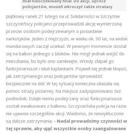
miał nieoczekiwany finał. Do akcji, oprócz
policjantów, musieli wkroczyć także strażacy
piątkowy ranek 21 lutego na ul. Solidarności w Szczytnie
szczycieńscy policjanci przeprowadzili akcję wymierzoną
przeciw osobom podejrzewanym o posiadanie
narkotyków. Jeden z mężczyzn, w wieku ok. 30 lat, na widok
mundurowych zaczął uciekać. W pewnym momencie dostał
się na balkon jednego z bloków. Nie mógł jednak wejść do
mieszkania, bo było ono zamknięte. Wtedy złapali go
funkcjonariusze i skuli kajdankami. Pojawił się jednak kłopot,
jak zatrzymanego oraz policjantów sprowadzić
bezpiecznie na dół. W tej sytuacji konieczna okazała się
pomoc straży pożarnej. Na miejsce zadysponowano też
podnośnik. Dzięki niemu podejrzany oraz funkcjonariusze
zostali ewakuowani z balkonu. Szczycieńska policja na razie
nie ujawnia szczegółów akcji. Wiadomo, że niewykluczone
są dalsze zatrzymania.
- Nadal prowadzimy czynności w
tej sprawie, aby ująć wszystkie osoby zaangażowane