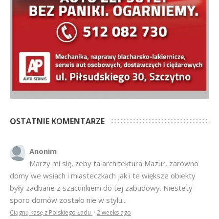
OSTATNIE KOMENTARZE
Anonim
Marzy mi się, żeby ta architektura Mazur, zarówno
domy we wsiach i miasteczkach jak i te większe obiekty
były zadbane z szacunkiem do tej zabudowy. Niestety
sporo domów zostało nie w stylu...
Ciągną kasę z Polskiego Ładu
·
2 weeks ago