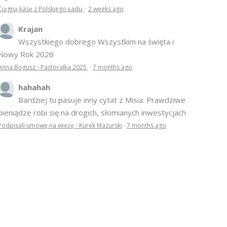
Ciągną kasę z Polskiego Ładu
·
2 weeks ago
Krajan
Wszystkiego dobrego Wszystkim na święta i
Nowy Rok 2026
Anna Bogusz - Pastorałka 2025
·
7 months ago
hahahah
Bardziej tu pasuje inny cytat z Misia: Prawdziwe
pieniądze robi się na drogich, słomianych inwestycjach
Podpisali umowę na wieżę - Kurek Mazurski
·
7 months ago