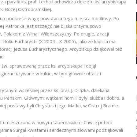
a parafii ks. prał. Lecha Lachowicza dekretu ks. arcybiskupa
ki Bożej Ostrobramskiej.
up podkreślił wagę powstania tego miejsca modlitwy. Po
órej Patronka jest szczególnie bliska przymusowo
 Polakom z Wilna i Wileńszczyzny. Po drugie, z racji
 Roku Eucharystii (X 2004 - X 2005), jako że kaplica ma
doracji Jezusa Eucharystycznego. Arcybiskup dziękował też
ud.
 św. sprawowaną przez ks. arcybiskupa i objął
rgiczne używane w kulcie, w tym głównie ołtarz i
ytanym wcześniej przez ks. prał. J. Drążka, dziekana
 Pańskim. Głównymi wątkami homilii były: służba i dobro, a
akiej postawy byli Chrystus i Jego Matka, w Ostrej Bramie
nt umieszczono w nowym tabernakulum. Chwilę potem
- Janina Surgał kwiatami i serdecznymi słowami podziękowali