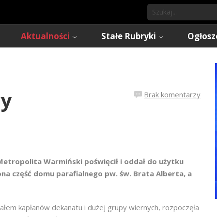
Aktualności
Stałe Rubryki
Ogłosz
cy
Brak komentarzy
Metropolita Warmiński poświęcił i oddał do użytku
ona część domu parafialnego pw. św. Brata Alberta, a
iałem kapłanów dekanatu i dużej grupy wiernych, rozpoczęła