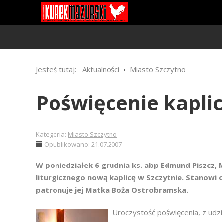
Jesteś tutaj:
Aktualności
Miasto Szczytno
Poświęcenie kapli
Kategoria:
Miasto Szczytno
Opublikowano: 21.07.2007
W poniedziałek 6 grudnia ks. abp Edmund Piszcz, 
liturgicznego nową kaplicę w Szczytnie. Stanowi 
patronuje jej Matka Boża Ostrobramska.
Uroczystość poświęcenia, z udz