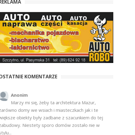
REKLAMA
OSTATNIE KOMENTARZE
Anonim
Marzy mi się, żeby ta architektura Mazur,
zarówno domy we wsiach i miasteczkach jak i te
większe obiekty były zadbane z szacunkiem do tej
zabudowy. Niestety sporo domów zostało nie w
stylu...