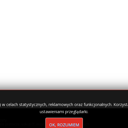
) w celach statystycznych, reklamowych oraz funkcjonalnych. Korzysta
ustawieniami przeglądarki.
zety.
nale płatnicze, usługi IT, wizytówki w lokalnych domenach
OK, ROZUMIEM