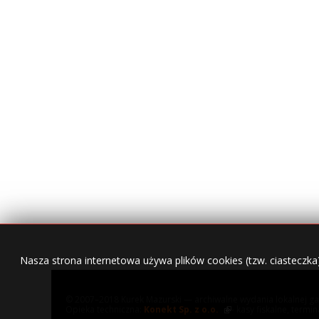
Nasza strona internetowa używa plików cookies (tzw. ciasteczka
© 2007–2018 Kurek Mazurski — archiwalne wydania lokalnej ga
Opieka techniczna:
Konekt Sp. z o.o.
- kasy fiskalne, termi