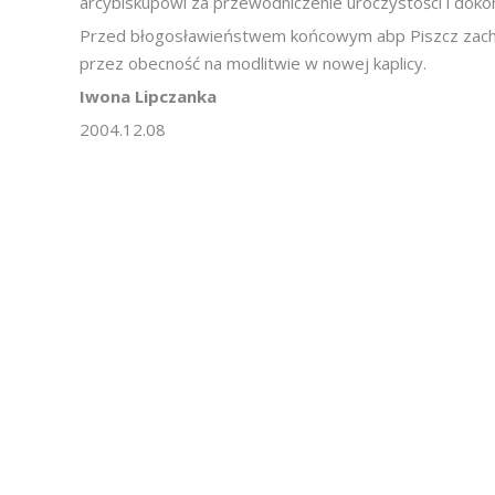
arcybiskupowi za przewodniczenie uroczystości i doko
Przed błogosławieństwem końcowym abp Piszcz zachęci
przez obecność na modlitwie w nowej kaplicy.
Iwona Lipczanka
2004.12.08