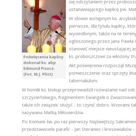
się odczytaniem przez proboszcz
ustanawiającego kaplicę pw. Mat
W słowie wstępnym ks. arcybisk
pierwsze, dla tytułu kaplicy, kt
wysiedlonym, także na te tereny,
ogłoszonego przez Jana Pawła II
stanowić miejsce nieustającej a
ks. proboszczowi za włożony tr
Poświęcenia kaplicy
dokonał ks. abp
Akt poświęcenia rozpoczął Mszę
Edmund Piszcz.
pomieszczenie oraz sprzęty litu
(Fot. M.J. Plitt)
tabernakulum.
W homilii ks. biskup przeprowadził rozważanie nad odcz
szczycieńskiego, fragmentem Ewangelii o Zwiastowaniu
także ich związek: służyć - to czynić dobro. Wzorami t
nazywana Matką Miłosierdzia.
Po Komunii św. po raz pierwszy Najświętszy Sakrame
przedstawiciele parafii: - Jan Steraniec i kresowiaków 