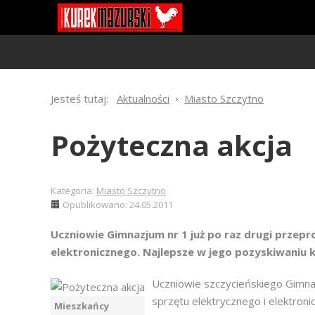
Jesteś tutaj:
Aktualności
Miasto Szczytno
Pożyteczna akcja
Kategoria:
Miasto Szczytno
Opublikowano: 24.05.2011
Uczniowie Gimnazjum nr 1 już po raz drugi przepr
elektronicznego. Najlepsze w jego pozyskiwaniu k
Uczniowie szczycieńskiego Gimnaz
sprzętu elektrycznego i elektroni
Mieszkańcy