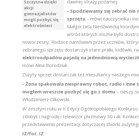
dawnej straży pożarnej.
Szczytna dzięki
akcji
- Spodziewamy się zebrać nie m
gimnazjalistów
sprzętu
– mówi nauczycielka i ini
mogli pozbyć się
elektrośmieci
Małgorzatą Niedźwiecką koordyno
wśród których można było dostrze
nowoczesny. Rodzice namówieni przez uczniów, których 
zebranego sprzętu dostarczyli stare pralki, lodówki, ra
elektroodpadów pojadą na jednodniową wycieczk
mówi Alina Borodziuk.
Zużyty sprzęt dostarczali też mieszkańcy naszego miasta
- Żona spakowała niesprawny robot, radio i inne z
mogłem wreszcie pozbyć się go z domu
– cieszy s
Włodzimierz Olkowski.
W zeszłym roku w II Edycji Ogólnopolskiego Konkursu „
zdobyli I nagrodę i telewizor plazmowy 50 cali. Konkurs
przedstawieniu prezentacji dotyczącej zbiórki zużytego
IZ/fot. IZ