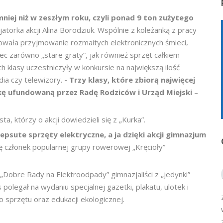
niej niż w zeszłym roku, czyli ponad 9 ton zużytego
cjatorka akcji Alina Borodziuk. Wspólnie z koleżanką z pracy
wała przyjmowanie rozmaitych elektronicznych śmieci,
c zarówno „stare graty”, jak również sprzęt całkiem
klasy uczestniczyły w konkursie na największą ilość
dia czy telewizory.
- Trzy klasy, które zbiorą najwięcej
ę ufundowaną przez Radę Rodziców i Urząd Miejski
–
, którzy o akcji dowiedzieli się z „Kurka”.
epsute sprzęty elektryczne, a ja dzięki akcji gimnazjum
ię członek popularnej grupy rowerowej „Kręcioły”
Dobre Rady na Elektroodpady” gimnazjaliści z „jedynki”
 polegał na wydaniu specjalnej gazetki, plakatu, ulotek i
 sprzętu oraz edukacji ekologicznej.