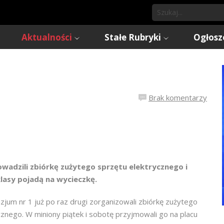
Aktualności
Stałe Rubryki
Ogłosz
Brak komentarzy
owadzili zbiórkę zużytego sprzętu elektrycznego i
lasy pojadą na wycieczkę.
jum nr 1 już po raz drugi zorganizowali zbiórkę zużytego
cznego. W miniony piątek i sobotę przyjmowali go na placu