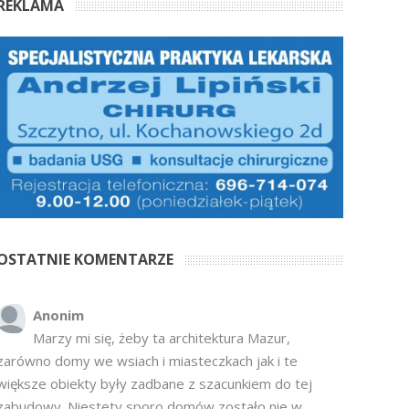
REKLAMA
OSTATNIE KOMENTARZE
Anonim
Marzy mi się, żeby ta architektura Mazur,
zarówno domy we wsiach i miasteczkach jak i te
większe obiekty były zadbane z szacunkiem do tej
zabudowy. Niestety sporo domów zostało nie w