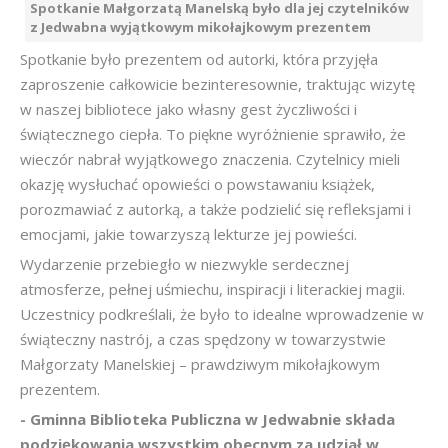
Spotkanie Małgorzatą Manelską było dla jej czytelników
z Jedwabna wyjątkowym mikołajkowym prezentem
Spotkanie było prezentem od autorki, która przyjęła
zaproszenie całkowicie bezinteresownie, traktując wizytę
w naszej bibliotece jako własny gest życzliwości i
świątecznego ciepła. To piękne wyróżnienie sprawiło, że
wieczór nabrał wyjątkowego znaczenia. Czytelnicy mieli
okazję wysłuchać opowieści o powstawaniu książek,
porozmawiać z autorką, a także podzielić się refleksjami i
emocjami, jakie towarzyszą lekturze jej powieści.
Wydarzenie przebiegło w niezwykle serdecznej
atmosferze, pełnej uśmiechu, inspiracji i literackiej magii.
Uczestnicy podkreślali, że było to idealne wprowadzenie w
świąteczny nastrój, a czas spędzony w towarzystwie
Małgorzaty Manelskiej – prawdziwym mikołajkowym
prezentem.
- Gminna Biblioteka Publiczna w Jedwabnie składa
podziękowania wszystkim obecnym za udział w