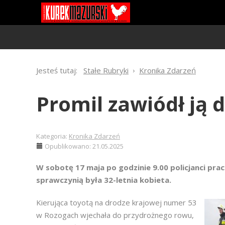
Jesteś tutaj:
Stałe Rubryki
Kronika Zdarzeń
Promil zawiódł ją 
Kategoria:
Kronika Zdarzeń
Opublikowano: 21.05.2025
W sobotę 17 maja po godzinie 9.00 policjanci pr
sprawczynią była 32-letnia kobieta.
Kierująca toyotą na drodze krajowej numer 53
w Rozogach wjechała do przydrożnego rowu,