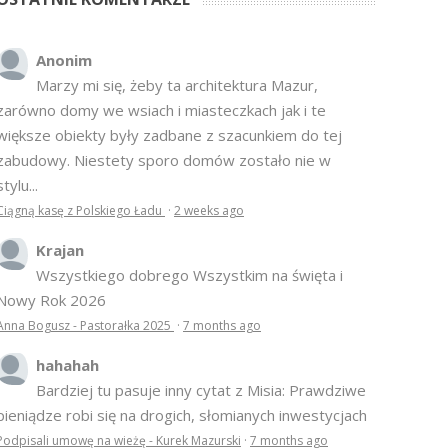
Anonim
Marzy mi się, żeby ta architektura Mazur,
zarówno domy we wsiach i miasteczkach jak i te
większe obiekty były zadbane z szacunkiem do tej
zabudowy. Niestety sporo domów zostało nie w
stylu...
Ciągną kasę z Polskiego Ładu
·
2 weeks ago
Krajan
Wszystkiego dobrego Wszystkim na święta i
Nowy Rok 2026
Anna Bogusz - Pastorałka 2025
·
7 months ago
hahahah
Bardziej tu pasuje inny cytat z Misia: Prawdziwe
pieniądze robi się na drogich, słomianych inwestycjach
Podpisali umowę na wieżę - Kurek Mazurski
·
7 months ago