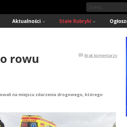
Aktualności
Stałe Rubryki
Ogłosz
do rowu
Brak komentarzy
acowali na miejscu zdarzenia drogowego, którego